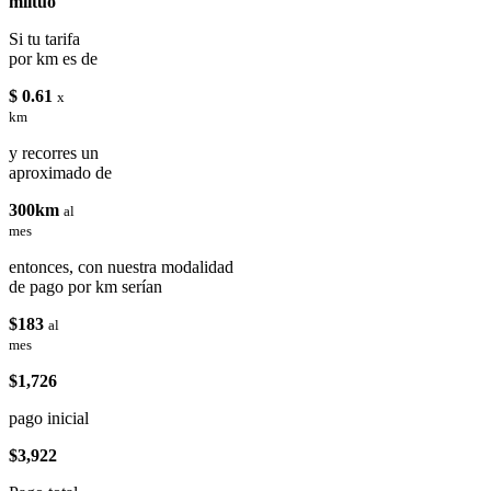
miituo
Si tu tarifa
por km es de
$ 0.61
x
km
y recorres un
aproximado de
300km
al
mes
entonces, con nuestra modalidad
de pago por km serían
$183
al
mes
$1,726
pago inicial
$3,922