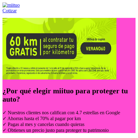
Cotizar
Llámanos al:
(55) 84-21-05-00
ó
800-953-00-59
¿Por qué elegir
miituo
para proteger tu
auto?
✓ Nuestros clientes nos califican con 4.7 estrellas en Google
✓ Ahorras hasta el 70% al pagar por km
✓ Pagas al mes y cancelas cuando quieras
✓ Obtienes un precio justo para proteger tu patrimonio