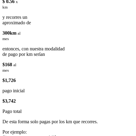
$ 0.56
x
km
y recorres un
aproximado de
300km
al
mes
entonces, con nuestra modalidad
de pago por km serían
$168
al
mes
$1,726
pago inicial
$3,742
Pago total
De esta forma solo pagas por los km que recorres.
Por ejemplo: