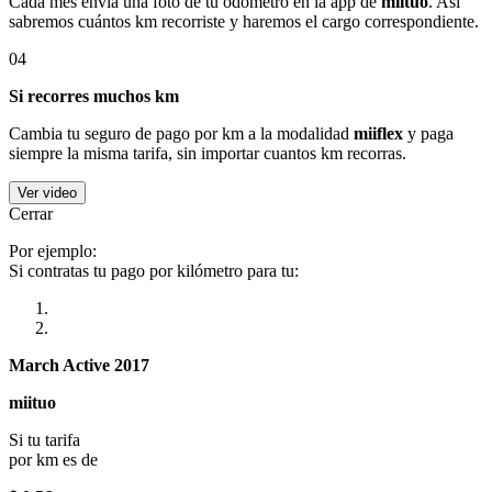
Cada mes envía una foto de tu odómetro en la app de
miituo
. Así
sabremos cuántos km recorriste y haremos el cargo correspondiente.
04
Si recorres muchos km
Cambia tu seguro de pago por km a la modalidad
miiflex
y paga
siempre la misma tarifa, sin importar cuantos km recorras.
Ver video
Cerrar
Por ejemplo:
Si contratas tu pago por kilómetro para tu:
March Active 2017
miituo
Si tu tarifa
por km es de