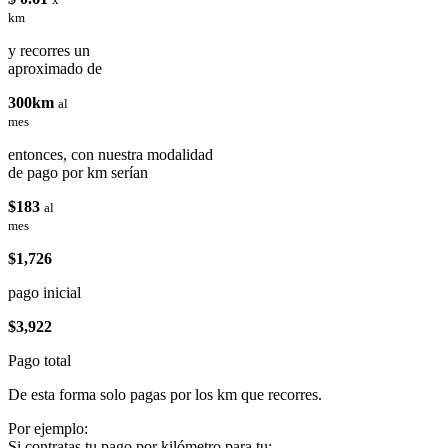
km
y recorres un
aproximado de
300km
al
mes
entonces, con nuestra modalidad
de pago por km serían
$183
al
mes
$1,726
pago inicial
$3,922
Pago total
De esta forma solo pagas por los km que recorres.
Por ejemplo:
Si contratas tu pago por kilómetro para tu: