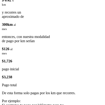
$ 0.42
x
km
y recorres un
aproximado de
300km
al
mes
entonces, con nuestra modalidad
de pago por km serían
$126
al
mes
$1,726
pago inicial
$3,238
Pago total
De esta forma solo pagas por los km que recorres.
Por ejemplo: