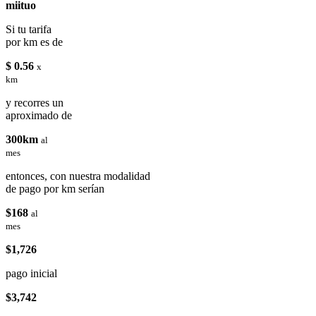
miituo
Si tu tarifa
por km es de
$ 0.56
x
km
y recorres un
aproximado de
300km
al
mes
entonces, con nuestra modalidad
de pago por km serían
$168
al
mes
$1,726
pago inicial
$3,742