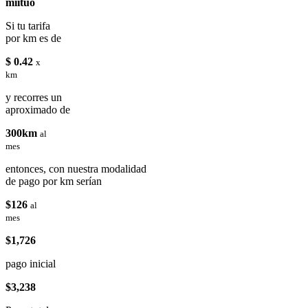
miituo
Si tu tarifa
por km es de
$ 0.42
x
km
y recorres un
aproximado de
300km
al
mes
entonces, con nuestra modalidad
de pago por km serían
$126
al
mes
$1,726
pago inicial
$3,238