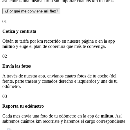
así tendrás una misma tarifa sin importar cuántos km recorras.
¿Por qué me conviene
miiflex
?
01
Cotiza y contrata
Obtén tu tarifa por km recorrido en nuestra página o en la app
miituo
y elige el plan de cobertura que más te convenga.
02
Envía las fotos
A través de nuestra app, envíanos cuatro fotos de tu coche (del
frente, parte trasera y costados derecho e izquierdo) y una de tu
odómetro.
03
Reporta tu odómetro
Cada mes envía una foto de tu odómetro en la app de
miituo
. Así
sabremos cuántos km recorriste y haremos el cargo correspondiente.