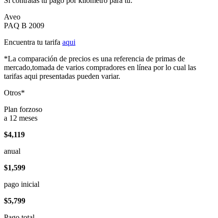
Si contratas tu pago por kilómetro para tu:
Aveo
PAQ B 2009
Encuentra tu tarifa
aqui
*La comparación de precios es una referencia de primas de
mercado,tomada de varios compradores en línea por lo cual las
tarifas aqui presentadas pueden variar.
Otros*
Plan forzoso
a 12 meses
$4,119
anual
$1,599
pago inicial
$5,799
Pago total