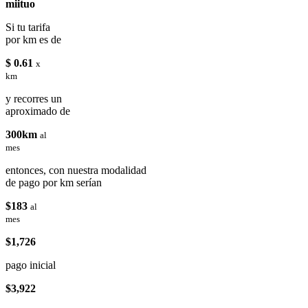
miituo
Si tu tarifa
por km es de
$ 0.61
x
km
y recorres un
aproximado de
300km
al
mes
entonces, con nuestra modalidad
de pago por km serían
$183
al
mes
$1,726
pago inicial
$3,922