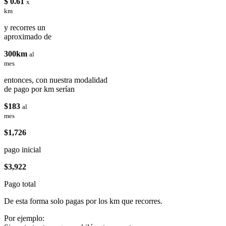
$ 0.61
x
km
y recorres un
aproximado de
300km
al
mes
entonces, con nuestra modalidad
de pago por km serían
$183
al
mes
$1,726
pago inicial
$3,922
Pago total
De esta forma solo pagas por los km que recorres.
Por ejemplo: