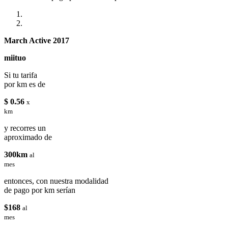
March Active 2017
miituo
Si tu tarifa
por km es de
$ 0.56
x
km
y recorres un
aproximado de
300km
al
mes
entonces, con nuestra modalidad
de pago por km serían
$168
al
mes