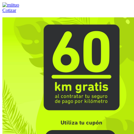
Cotizar
Llámanos al:
(55) 84-21-05-00
ó
800-953-00-59