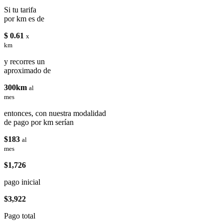
Si tu tarifa
por km es de
$ 0.61
x
km
y recorres un
aproximado de
300km
al
mes
entonces, con nuestra modalidad
de pago por km serían
$183
al
mes
$1,726
pago inicial
$3,922
Pago total