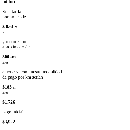
miituo
Si tu tarifa
por km es de
$ 0.61
x
km
y recorres un
aproximado de
300km
al
mes
entonces, con nuestra modalidad
de pago por km serían
$183
al
mes
$1,726
pago inicial
$3,922