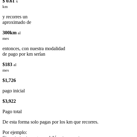
$ 0.61
x
km
y recorres un
aproximado de
300km
al
mes
entonces, con nuestra modalidad
de pago por km serían
$183
al
mes
$1,726
pago inicial
$3,922
Pago total
De esta forma solo pagas por los km que recorres.
Por ejemplo: