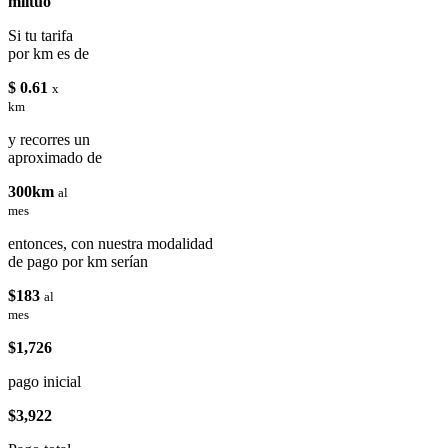
miituo
Si tu tarifa
por km es de
$ 0.61
x
km
y recorres un
aproximado de
300km
al
mes
entonces, con nuestra modalidad
de pago por km serían
$183
al
mes
$1,726
pago inicial
$3,922