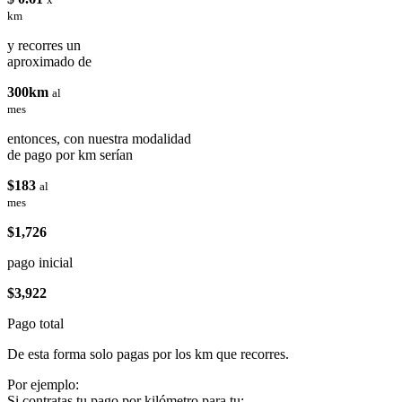
km
y recorres un
aproximado de
300km
al
mes
entonces, con nuestra modalidad
de pago por km serían
$183
al
mes
$1,726
pago inicial
$3,922
Pago total
De esta forma solo pagas por los km que recorres.
Por ejemplo:
Si contratas tu pago por kilómetro para tu: