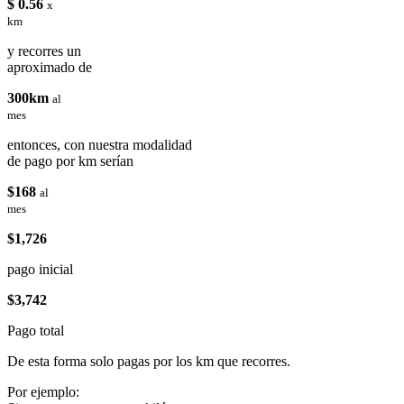
$ 0.56
x
km
y recorres un
aproximado de
300km
al
mes
entonces, con nuestra modalidad
de pago por km serían
$168
al
mes
$1,726
pago inicial
$3,742
Pago total
De esta forma solo pagas por los km que recorres.
Por ejemplo: