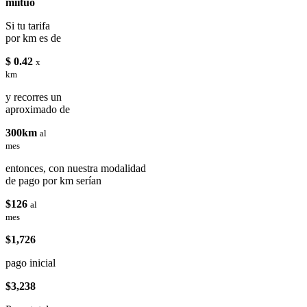
miituo
Si tu tarifa
por km es de
$ 0.42
x
km
y recorres un
aproximado de
300km
al
mes
entonces, con nuestra modalidad
de pago por km serían
$126
al
mes
$1,726
pago inicial
$3,238