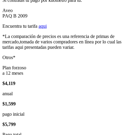
Si contratas tu pago por kilómetro para tu:
Aveo
PAQ B 2009
Encuentra tu tarifa
aqui
*La comparación de precios es una referencia de primas de
mercado,tomada de varios compradores en línea por lo cual las
tarifas aqui presentadas pueden variar.
Otros*
Plan forzoso
a 12 meses
$4,119
anual
$1,599
pago inicial
$5,799
Pago total