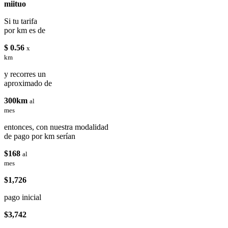
miituo
Si tu tarifa
por km es de
$ 0.56
x
km
y recorres un
aproximado de
300km
al
mes
entonces, con nuestra modalidad
de pago por km serían
$168
al
mes
$1,726
pago inicial
$3,742