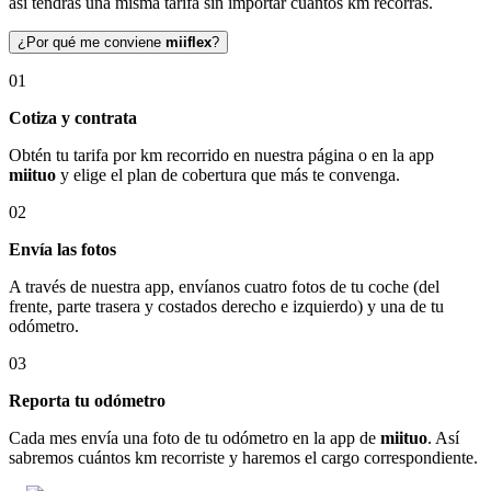
así tendrás una misma tarifa sin importar cuántos km recorras.
¿Por qué me conviene
miiflex
?
01
Cotiza y contrata
Obtén tu tarifa por km recorrido en nuestra página o en la app
miituo
y elige el plan de cobertura que más te convenga.
02
Envía las fotos
A través de nuestra app, envíanos cuatro fotos de tu coche (del
frente, parte trasera y costados derecho e izquierdo) y una de tu
odómetro.
03
Reporta tu odómetro
Cada mes envía una foto de tu odómetro en la app de
miituo
. Así
sabremos cuántos km recorriste y haremos el cargo correspondiente.