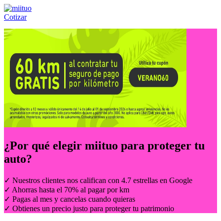
Cotizar
Llámanos al:
(55) 84-21-05-00
ó
800-953-00-59
¿Por qué elegir
miituo
para proteger tu
auto?
✓ Nuestros clientes nos califican con 4.7 estrellas en Google
✓ Ahorras hasta el 70% al pagar por km
✓ Pagas al mes y cancelas cuando quieras
✓ Obtienes un precio justo para proteger tu patrimonio