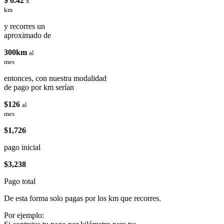
$ 0.42
x
km
y recorres un
aproximado de
300km
al
mes
entonces, con nuestra modalidad
de pago por km serían
$126
al
mes
$1,726
pago inicial
$3,238
Pago total
De esta forma solo pagas por los km que recorres.
Por ejemplo: