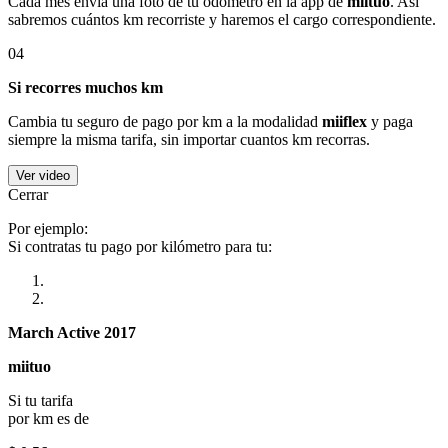
Cada mes envía una foto de tu odómetro en la app de
miituo
. Así
sabremos cuántos km recorriste y haremos el cargo correspondiente.
04
Si recorres muchos km
Cambia tu seguro de pago por km a la modalidad
miiflex
y paga
siempre la misma tarifa, sin importar cuantos km recorras.
Ver video
Cerrar
Por ejemplo:
Si contratas tu pago por kilómetro para tu:
March Active 2017
miituo
Si tu tarifa
por km es de