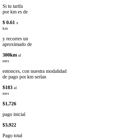
Si tu tarifa
por km es de
$ 0.61
x
km
y recorres un
aproximado de
300km
al
mes
entonces, con nuestra modalidad
de pago por km serían
$183
al
mes
$1,726
pago inicial
$3,922
Pago total