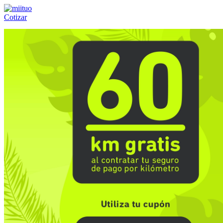
Cotizar
Llámanos al:
(55) 84-21-05-00
ó
800-953-00-59