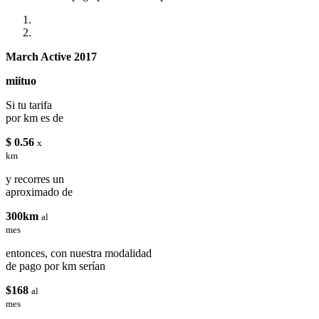
March Active 2017
miituo
Si tu tarifa
por km es de
$ 0.56
x
km
y recorres un
aproximado de
300km
al
mes
entonces, con nuestra modalidad
de pago por km serían
$168
al
mes