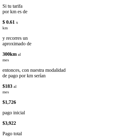
Si tu tarifa
por km es de
$ 0.61
x
km
y recorres un
aproximado de
300km
al
mes
entonces, con nuestra modalidad
de pago por km serían
$183
al
mes
$1,726
pago inicial
$3,922
Pago total