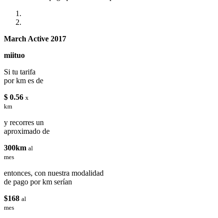
March Active 2017
miituo
Si tu tarifa
por km es de
$ 0.56
x
km
y recorres un
aproximado de
300km
al
mes
entonces, con nuestra modalidad
de pago por km serían
$168
al
mes