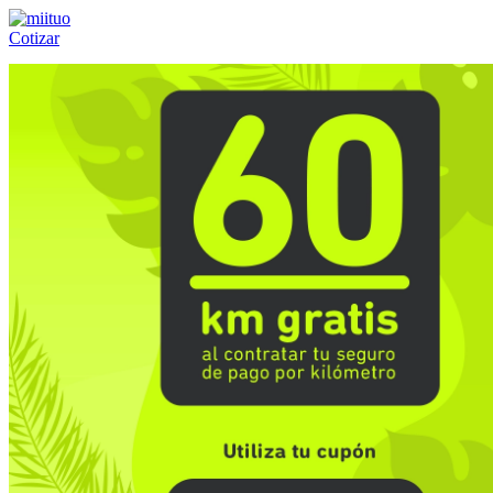
Cotizar
Llámanos al:
(55) 84-21-05-00
ó
800-953-00-59