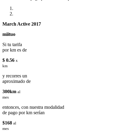
March Active 2017
miituo
Si tu tarifa
por km es de
$ 0.56
x
km
y recorres un
aproximado de
300km
al
mes
entonces, con nuestra modalidad
de pago por km serían
$168
al
mes