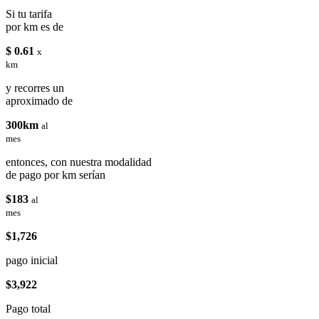
Si tu tarifa
por km es de
$ 0.61
x
km
y recorres un
aproximado de
300km
al
mes
entonces, con nuestra modalidad
de pago por km serían
$183
al
mes
$1,726
pago inicial
$3,922
Pago total