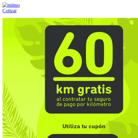
Cotizar
Llámanos al:
(55) 84-21-05-00
ó
800-953-00-59