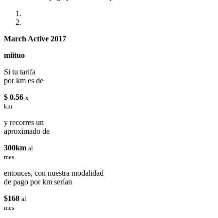
March Active 2017
miituo
Si tu tarifa
por km es de
$ 0.56
x
km
y recorres un
aproximado de
300km
al
mes
entonces, con nuestra modalidad
de pago por km serían
$168
al
mes