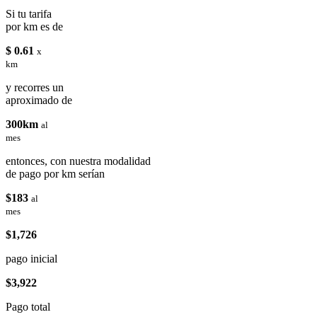
Si tu tarifa
por km es de
$ 0.61
x
km
y recorres un
aproximado de
300km
al
mes
entonces, con nuestra modalidad
de pago por km serían
$183
al
mes
$1,726
pago inicial
$3,922
Pago total