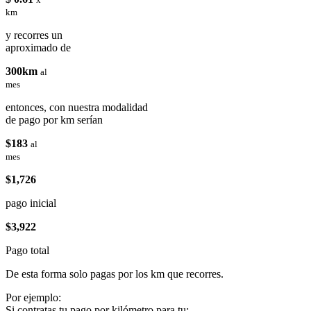
km
y recorres un
aproximado de
300km
al
mes
entonces, con nuestra modalidad
de pago por km serían
$183
al
mes
$1,726
pago inicial
$3,922
Pago total
De esta forma solo pagas por los km que recorres.
Por ejemplo:
Si contratas tu pago por kilómetro para tu: