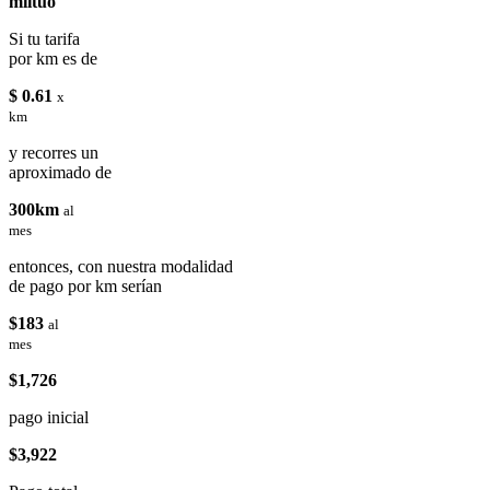
miituo
Si tu tarifa
por km es de
$ 0.61
x
km
y recorres un
aproximado de
300km
al
mes
entonces, con nuestra modalidad
de pago por km serían
$183
al
mes
$1,726
pago inicial
$3,922