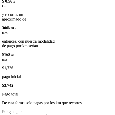
$ 0.56
x
km
y recorres un
aproximado de
300km
al
mes
entonces, con nuestra modalidad
de pago por km serían
$168
al
mes
$1,726
pago inicial
$3,742
Pago total
De esta forma solo pagas por los km que recorres.
Por ejemplo: