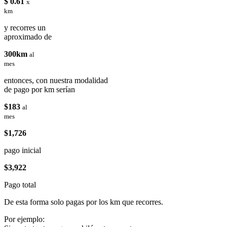
$ 0.61
x
km
y recorres un
aproximado de
300km
al
mes
entonces, con nuestra modalidad
de pago por km serían
$183
al
mes
$1,726
pago inicial
$3,922
Pago total
De esta forma solo pagas por los km que recorres.
Por ejemplo: