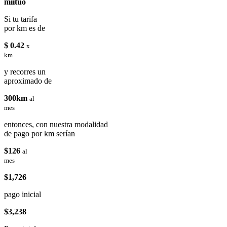
miituo
Si tu tarifa
por km es de
$ 0.42
x
km
y recorres un
aproximado de
300km
al
mes
entonces, con nuestra modalidad
de pago por km serían
$126
al
mes
$1,726
pago inicial
$3,238