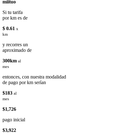
miituo
Si tu tarifa
por km es de
$ 0.61
x
km
y recorres un
aproximado de
300km
al
mes
entonces, con nuestra modalidad
de pago por km serían
$183
al
mes
$1,726
pago inicial
$3,922