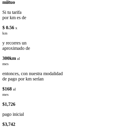
miituo
Si tu tarifa
por km es de
$ 0.56
x
km
y recorres un
aproximado de
300km
al
mes
entonces, con nuestra modalidad
de pago por km serían
$168
al
mes
$1,726
pago inicial
$3,742