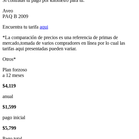
Si contratas tu pago por kilómetro para tu:
Aveo
PAQ B 2009
Encuentra tu tarifa
aqui
*La comparación de precios es una referencia de primas de
mercado,tomada de varios compradores en línea por lo cual las
tarifas aqui presentadas pueden variar.
Otros*
Plan forzoso
a 12 meses
$4,119
anual
$1,599
pago inicial
$5,799
Pago total