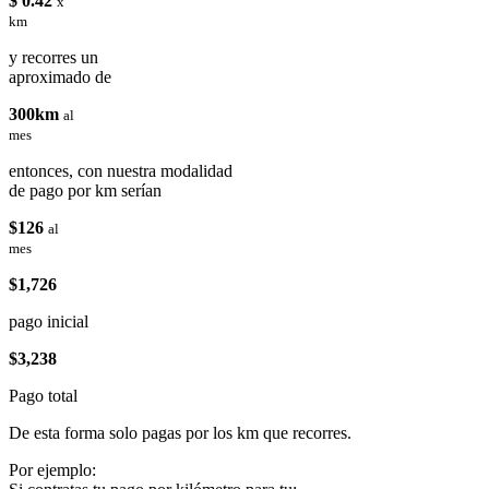
$ 0.42
x
km
y recorres un
aproximado de
300km
al
mes
entonces, con nuestra modalidad
de pago por km serían
$126
al
mes
$1,726
pago inicial
$3,238
Pago total
De esta forma solo pagas por los km que recorres.
Por ejemplo: