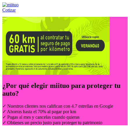
Cotizar
Llámanos al:
(55) 84-21-05-00
ó
800-953-00-59
¿Por qué elegir
miituo
para proteger tu
auto?
✓ Nuestros clientes nos califican con 4.7 estrellas en Google
✓ Ahorras hasta el 70% al pagar por km
✓ Pagas al mes y cancelas cuando quieras
✓ Obtienes un precio justo para proteger tu patrimonio