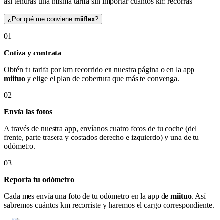
así tendrás una misma tarifa sin importar cuántos km recorras.
¿Por qué me conviene
miiflex
?
01
Cotiza y contrata
Obtén tu tarifa por km recorrido en nuestra página o en la app
miituo
y elige el plan de cobertura que más te convenga.
02
Envía las fotos
A través de nuestra app, envíanos cuatro fotos de tu coche (del
frente, parte trasera y costados derecho e izquierdo) y una de tu
odómetro.
03
Reporta tu odómetro
Cada mes envía una foto de tu odómetro en la app de
miituo
. Así
sabremos cuántos km recorriste y haremos el cargo correspondiente.