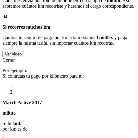
Cada mes envía una foto de tu odómetro en la app de
miituo
. Así
sabremos cuántos km recorriste y haremos el cargo correspondiente.
04
Si recorres muchos km
Cambia tu seguro de pago por km a la modalidad
miiflex
y paga
siempre la misma tarifa, sin importar cuantos km recorras.
Ver video
Cerrar
Por ejemplo:
Si contratas tu pago por kilómetro para tu:
March Active 2017
miituo
Si tu tarifa
por km es de