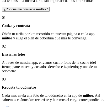
así tendrás una misma tarifa sin importar cuántos km recorras.
¿Por qué me conviene
miiflex
?
01
Cotiza y contrata
Obtén tu tarifa por km recorrido en nuestra página o en la app
miituo
y elige el plan de cobertura que más te convenga.
02
Envía las fotos
A través de nuestra app, envíanos cuatro fotos de tu coche (del
frente, parte trasera y costados derecho e izquierdo) y una de tu
odómetro.
03
Reporta tu odómetro
Cada mes envía una foto de tu odómetro en la app de
miituo
. Así
sabremos cuántos km recorriste y haremos el cargo correspondiente.