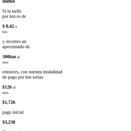
miituo
Si tu tarifa
por km es de
$ 0.42
x
km
y recorres un
aproximado de
300km
al
mes
entonces, con nuestra modalidad
de pago por km serían
$126
al
mes
$1,726
pago inicial
$3,238