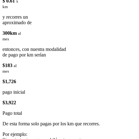
$ 0.61
x
km
y recorres un
aproximado de
300km
al
mes
entonces, con nuestra modalidad
de pago por km serían
$183
al
mes
$1,726
pago inicial
$3,922
Pago total
De esta forma solo pagas por los km que recorres.
Por ejemplo: