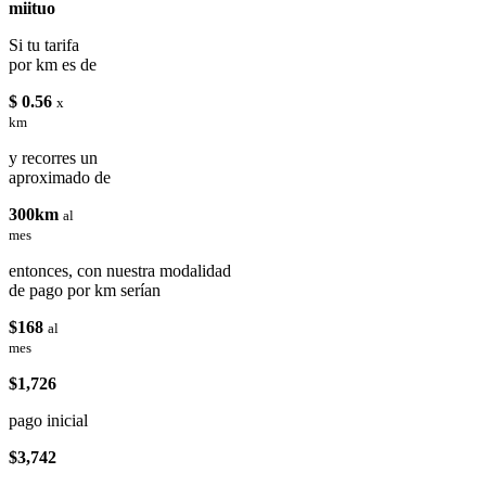
miituo
Si tu tarifa
por km es de
$ 0.56
x
km
y recorres un
aproximado de
300km
al
mes
entonces, con nuestra modalidad
de pago por km serían
$168
al
mes
$1,726
pago inicial
$3,742