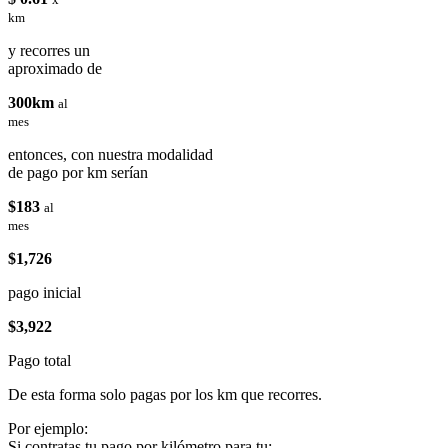
km
y recorres un
aproximado de
300km
al
mes
entonces, con nuestra modalidad
de pago por km serían
$183
al
mes
$1,726
pago inicial
$3,922
Pago total
De esta forma solo pagas por los km que recorres.
Por ejemplo:
Si contratas tu pago por kilómetro para tu: