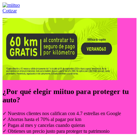
Cotizar
Llámanos al:
(55) 84-21-05-00
ó
800-953-00-59
¿Por qué elegir
miituo
para proteger tu
auto?
✓ Nuestros clientes nos califican con 4.7 estrellas en Google
✓ Ahorras hasta el 70% al pagar por km
✓ Pagas al mes y cancelas cuando quieras
✓ Obtienes un precio justo para proteger tu patrimonio