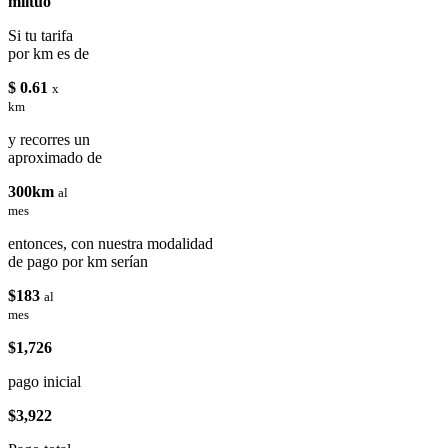
miituo
Si tu tarifa
por km es de
$ 0.61
x
km
y recorres un
aproximado de
300km
al
mes
entonces, con nuestra modalidad
de pago por km serían
$183
al
mes
$1,726
pago inicial
$3,922