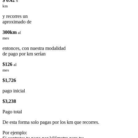
$ 0.42
x
km
y recorres un
aproximado de
300km
al
mes
entonces, con nuestra modalidad
de pago por km serían
$126
al
mes
$1,726
pago inicial
$3,238
Pago total
De esta forma solo pagas por los km que recorres.
Por ejemplo: