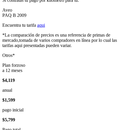
Si contratas tu pago por kilómetro para tu:
Aveo
PAQ B 2009
Encuentra tu tarifa
aqui
*La comparación de precios es una referencia de primas de
mercado,tomada de varios compradores en línea por lo cual las
tarifas aqui presentadas pueden variar.
Otros*
Plan forzoso
a 12 meses
$4,119
anual
$1,599
pago inicial
$5,799
Pago total