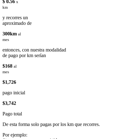
$ 0.56
x
km
y recorres un
aproximado de
300km
al
mes
entonces, con nuestra modalidad
de pago por km serían
$168
al
mes
$1,726
pago inicial
$3,742
Pago total
De esta forma solo pagas por los km que recorres.
Por ejemplo: