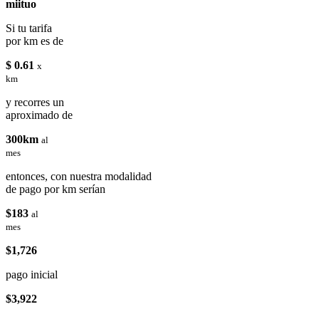
miituo
Si tu tarifa
por km es de
$ 0.61
x
km
y recorres un
aproximado de
300km
al
mes
entonces, con nuestra modalidad
de pago por km serían
$183
al
mes
$1,726
pago inicial
$3,922