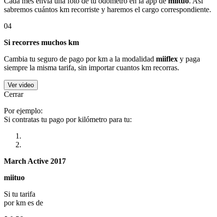
Cada mes envía una foto de tu odómetro en la app de
miituo
. Así
sabremos cuántos km recorriste y haremos el cargo correspondiente.
04
Si recorres muchos km
Cambia tu seguro de pago por km a la modalidad
miiflex
y paga
siempre la misma tarifa, sin importar cuantos km recorras.
Ver video
Cerrar
Por ejemplo:
Si contratas tu pago por kilómetro para tu:
March Active 2017
miituo
Si tu tarifa
por km es de