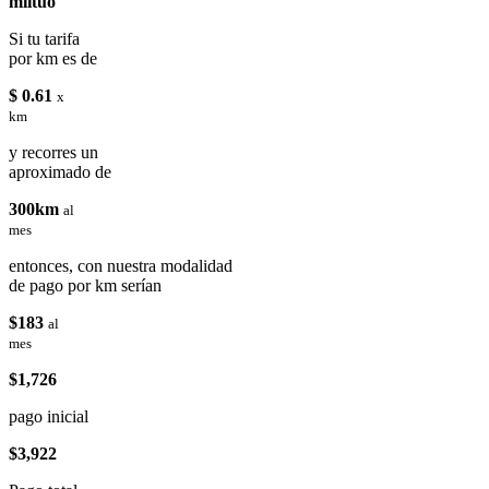
miituo
Si tu tarifa
por km es de
$ 0.61
x
km
y recorres un
aproximado de
300km
al
mes
entonces, con nuestra modalidad
de pago por km serían
$183
al
mes
$1,726
pago inicial
$3,922