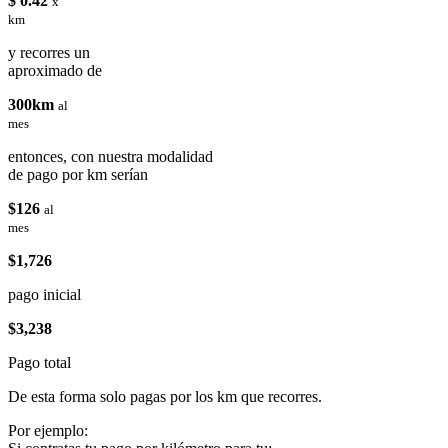
$ 0.42
x
km
y recorres un
aproximado de
300km
al
mes
entonces, con nuestra modalidad
de pago por km serían
$126
al
mes
$1,726
pago inicial
$3,238
Pago total
De esta forma solo pagas por los km que recorres.
Por ejemplo: