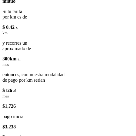
miituo
Si tu tarifa
por km es de
$ 0.42
x
km
y recorres un
aproximado de
300km
al
mes
entonces, con nuestra modalidad
de pago por km serían
$126
al
mes
$1,726
pago inicial
$3,238