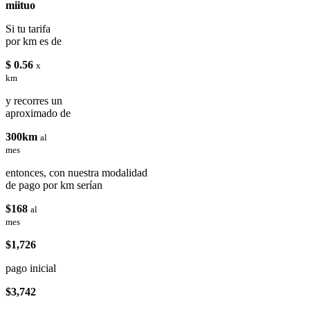
miituo
Si tu tarifa
por km es de
$ 0.56
x
km
y recorres un
aproximado de
300km
al
mes
entonces, con nuestra modalidad
de pago por km serían
$168
al
mes
$1,726
pago inicial
$3,742