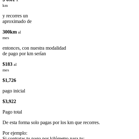
km
y recorres un
aproximado de
300km
al
mes
entonces, con nuestra modalidad
de pago por km serían
$183
al
mes
$1,726
pago inicial
$3,922
Pago total
De esta forma solo pagas por los km que recorres.
Por ejemplo:
Si contratas tu pago por kilómetro para tu: