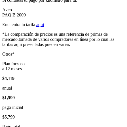
Si contratas tu pago por kilómetro para tu:
Aveo
PAQ B 2009
Encuentra tu tarifa
aqui
*La comparación de precios es una referencia de primas de
mercado,tomada de varios compradores en línea por lo cual las
tarifas aqui presentadas pueden variar.
Otros*
Plan forzoso
a 12 meses
$4,119
anual
$1,599
pago inicial
$5,799
Pago total