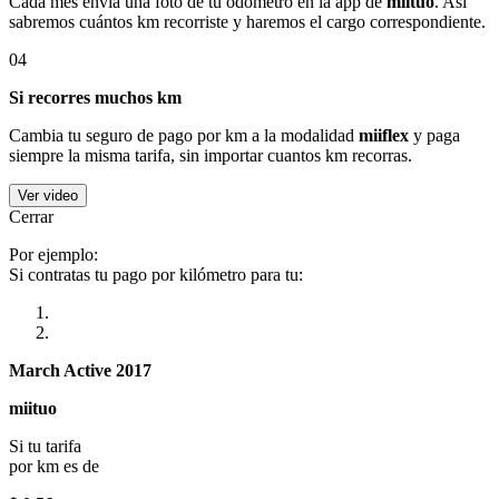
Cada mes envía una foto de tu odómetro en la app de
miituo
. Así
sabremos cuántos km recorriste y haremos el cargo correspondiente.
04
Si recorres muchos km
Cambia tu seguro de pago por km a la modalidad
miiflex
y paga
siempre la misma tarifa, sin importar cuantos km recorras.
Ver video
Cerrar
Por ejemplo:
Si contratas tu pago por kilómetro para tu:
March Active 2017
miituo
Si tu tarifa
por km es de