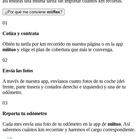
así tendrás una misma tarifa sin importar cuántos km recorras.
¿Por qué me conviene
miiflex
?
01
Cotiza y contrata
Obtén tu tarifa por km recorrido en nuestra página o en la app
miituo
y elige el plan de cobertura que más te convenga.
02
Envía las fotos
A través de nuestra app, envíanos cuatro fotos de tu coche (del
frente, parte trasera y costados derecho e izquierdo) y una de tu
odómetro.
03
Reporta tu odómetro
Cada mes envía una foto de tu odómetro en la app de
miituo
. Así
sabremos cuántos km recorriste y haremos el cargo correspondiente.