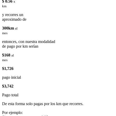
$ 0.56
x
km
y recorres un
aproximado de
300km
al
mes
entonces, con nuestra modalidad
de pago por km serían
$168
al
mes
$1,726
pago inicial
$3,742
Pago total
De esta forma solo pagas por los km que recorres.
Por ejemplo: