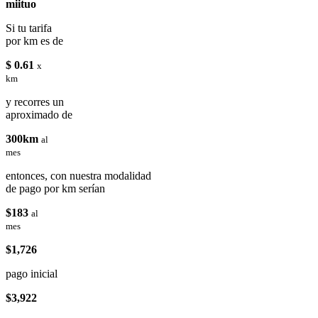
miituo
Si tu tarifa
por km es de
$ 0.61
x
km
y recorres un
aproximado de
300km
al
mes
entonces, con nuestra modalidad
de pago por km serían
$183
al
mes
$1,726
pago inicial
$3,922