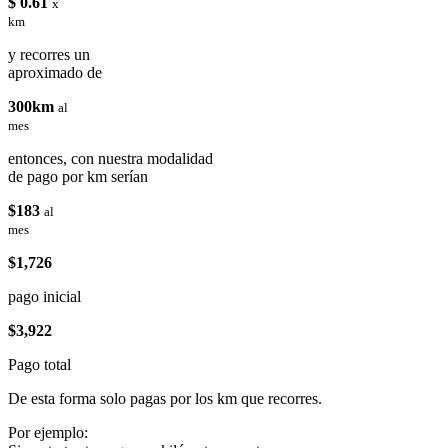
$ 0.61
x
km
y recorres un
aproximado de
300km
al
mes
entonces, con nuestra modalidad
de pago por km serían
$183
al
mes
$1,726
pago inicial
$3,922
Pago total
De esta forma solo pagas por los km que recorres.
Por ejemplo: