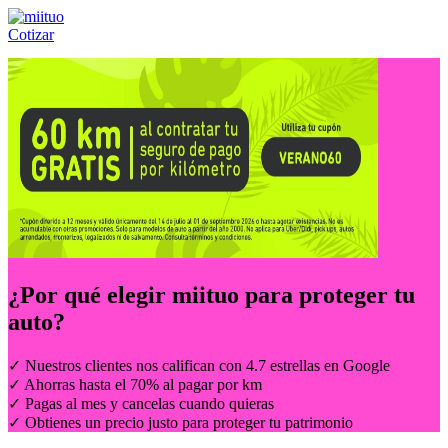
Cotizar
Llámanos al:
(55) 84-21-05-00
ó
800-953-00-59
¿Por qué elegir
miituo
para proteger tu
auto?
✓ Nuestros clientes nos califican con 4.7 estrellas en Google
✓ Ahorras hasta el 70% al pagar por km
✓ Pagas al mes y cancelas cuando quieras
✓ Obtienes un precio justo para proteger tu patrimonio