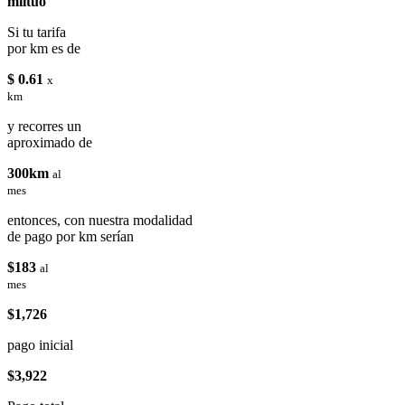
miituo
Si tu tarifa
por km es de
$ 0.61
x
km
y recorres un
aproximado de
300km
al
mes
entonces, con nuestra modalidad
de pago por km serían
$183
al
mes
$1,726
pago inicial
$3,922