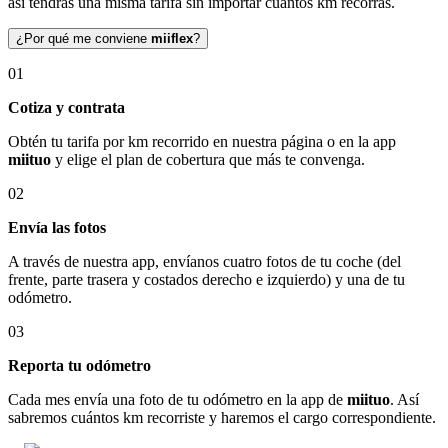
así tendrás una misma tarifa sin importar cuántos km recorras.
¿Por qué me conviene
miiflex
?
01
Cotiza y contrata
Obtén tu tarifa por km recorrido en nuestra página o en la app
miituo
y elige el plan de cobertura que más te convenga.
02
Envía las fotos
A través de nuestra app, envíanos cuatro fotos de tu coche (del
frente, parte trasera y costados derecho e izquierdo) y una de tu
odómetro.
03
Reporta tu odómetro
Cada mes envía una foto de tu odómetro en la app de
miituo
. Así
sabremos cuántos km recorriste y haremos el cargo correspondiente.