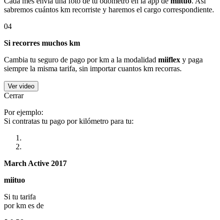
Cada mes envía una foto de tu odómetro en la app de
miituo
. Así
sabremos cuántos km recorriste y haremos el cargo correspondiente.
04
Si recorres muchos km
Cambia tu seguro de pago por km a la modalidad
miiflex
y paga
siempre la misma tarifa, sin importar cuantos km recorras.
Ver video
Cerrar
Por ejemplo:
Si contratas tu pago por kilómetro para tu:
March Active 2017
miituo
Si tu tarifa
por km es de