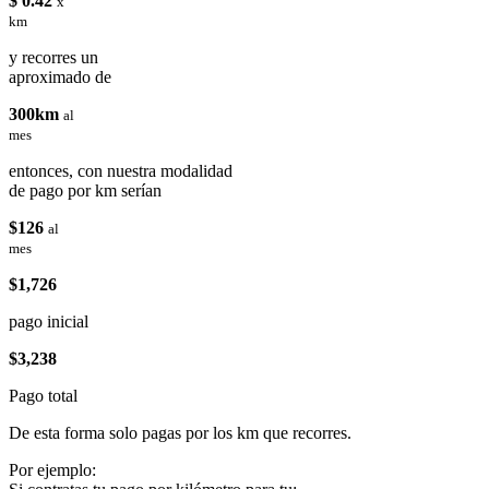
$ 0.42
x
km
y recorres un
aproximado de
300km
al
mes
entonces, con nuestra modalidad
de pago por km serían
$126
al
mes
$1,726
pago inicial
$3,238
Pago total
De esta forma solo pagas por los km que recorres.
Por ejemplo: