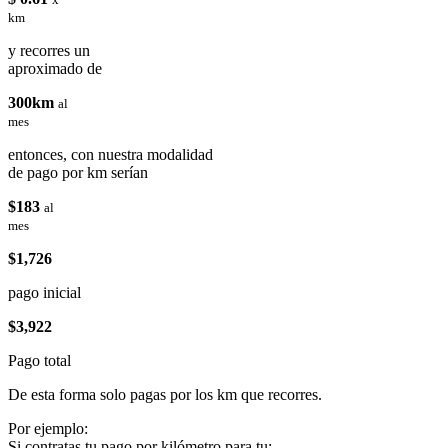
km
y recorres un
aproximado de
300km
al
mes
entonces, con nuestra modalidad
de pago por km serían
$183
al
mes
$1,726
pago inicial
$3,922
Pago total
De esta forma solo pagas por los km que recorres.
Por ejemplo:
Si contratas tu pago por kilómetro para tu: