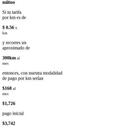
miituo
Si tu tarifa
por km es de
$ 0.56
x
km
y recorres un
aproximado de
300km
al
mes
entonces, con nuestra modalidad
de pago por km serían
$168
al
mes
$1,726
pago inicial
$3,742