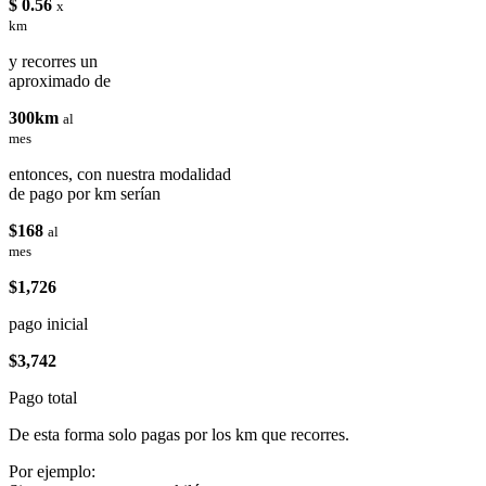
$ 0.56
x
km
y recorres un
aproximado de
300km
al
mes
entonces, con nuestra modalidad
de pago por km serían
$168
al
mes
$1,726
pago inicial
$3,742
Pago total
De esta forma solo pagas por los km que recorres.
Por ejemplo: