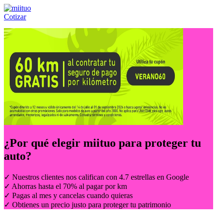
Cotizar
Llámanos al:
(55) 84-21-05-00
ó
800-953-00-59
¿Por qué elegir
miituo
para proteger tu
auto?
✓ Nuestros clientes nos califican con 4.7 estrellas en Google
✓ Ahorras hasta el 70% al pagar por km
✓ Pagas al mes y cancelas cuando quieras
✓ Obtienes un precio justo para proteger tu patrimonio