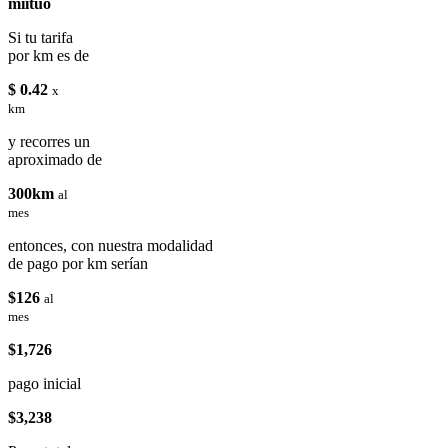
miituo
Si tu tarifa
por km es de
$ 0.42
x
km
y recorres un
aproximado de
300km
al
mes
entonces, con nuestra modalidad
de pago por km serían
$126
al
mes
$1,726
pago inicial
$3,238