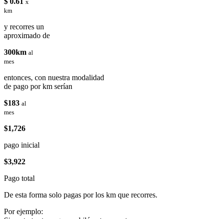
$ 0.61
x
km
y recorres un
aproximado de
300km
al
mes
entonces, con nuestra modalidad
de pago por km serían
$183
al
mes
$1,726
pago inicial
$3,922
Pago total
De esta forma solo pagas por los km que recorres.
Por ejemplo: