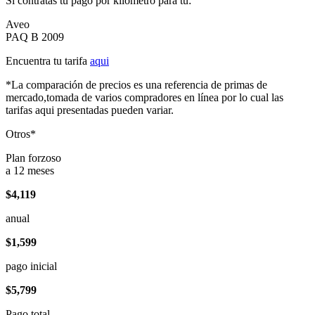
Si contratas tu pago por kilómetro para tu:
Aveo
PAQ B 2009
Encuentra tu tarifa
aqui
*La comparación de precios es una referencia de primas de
mercado,tomada de varios compradores en línea por lo cual las
tarifas aqui presentadas pueden variar.
Otros*
Plan forzoso
a 12 meses
$4,119
anual
$1,599
pago inicial
$5,799
Pago total