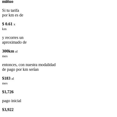
miituo
Si tu tarifa
por km es de
$ 0.61
x
km
y recorres un
aproximado de
300km
al
mes
entonces, con nuestra modalidad
de pago por km serían
$183
al
mes
$1,726
pago inicial
$3,922