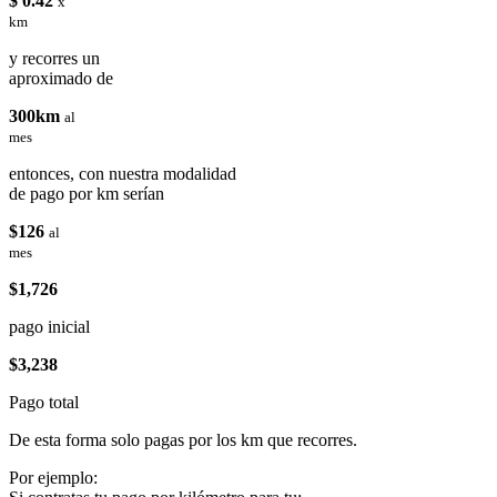
$ 0.42
x
km
y recorres un
aproximado de
300km
al
mes
entonces, con nuestra modalidad
de pago por km serían
$126
al
mes
$1,726
pago inicial
$3,238
Pago total
De esta forma solo pagas por los km que recorres.
Por ejemplo: