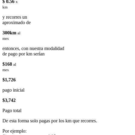
$ 0.56
x
km
y recorres un
aproximado de
300km
al
mes
entonces, con nuestra modalidad
de pago por km serían
$168
al
mes
$1,726
pago inicial
$3,742
Pago total
De esta forma solo pagas por los km que recorres.
Por ejemplo: