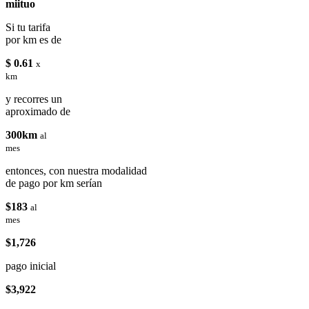
miituo
Si tu tarifa
por km es de
$ 0.61
x
km
y recorres un
aproximado de
300km
al
mes
entonces, con nuestra modalidad
de pago por km serían
$183
al
mes
$1,726
pago inicial
$3,922