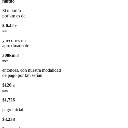
miituo
Si tu tarifa
por km es de
$ 0.42
x
km
y recorres un
aproximado de
300km
al
mes
entonces, con nuestra modalidad
de pago por km serían
$126
al
mes
$1,726
pago inicial
$3,238