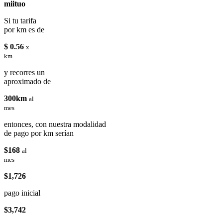
miituo
Si tu tarifa
por km es de
$ 0.56
x
km
y recorres un
aproximado de
300km
al
mes
entonces, con nuestra modalidad
de pago por km serían
$168
al
mes
$1,726
pago inicial
$3,742