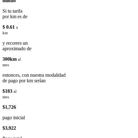
miituo
Si tu tarifa
por km es de
$ 0.61
x
km
y recorres un
aproximado de
300km
al
mes
entonces, con nuestra modalidad
de pago por km serían
$183
al
mes
$1,726
pago inicial
$3,922