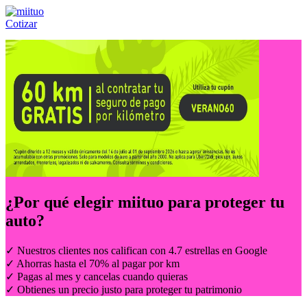
Cotizar
Llámanos al:
(55) 84-21-05-00
ó
800-953-00-59
¿Por qué elegir
miituo
para proteger tu
auto?
✓ Nuestros clientes nos califican con 4.7 estrellas en Google
✓ Ahorras hasta el 70% al pagar por km
✓ Pagas al mes y cancelas cuando quieras
✓ Obtienes un precio justo para proteger tu patrimonio