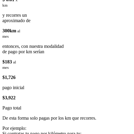
km
y recorres un
aproximado de
300km
al
mes
entonces, con nuestra modalidad
de pago por km serían
$183
al
mes
$1,726
pago inicial
$3,922
Pago total
De esta forma solo pagas por los km que recorres.
Por ejemplo:
Si contratas tu pago por kilómetro para tu: