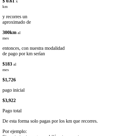
$ 0.61
x
km
y recorres un
aproximado de
300km
al
mes
entonces, con nuestra modalidad
de pago por km serían
$183
al
mes
$1,726
pago inicial
$3,922
Pago total
De esta forma solo pagas por los km que recorres.
Por ejemplo: