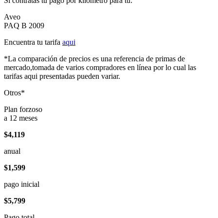
Si contratas tu pago por kilómetro para tu:
Aveo
PAQ B 2009
Encuentra tu tarifa
aqui
*La comparación de precios es una referencia de primas de
mercado,tomada de varios compradores en línea por lo cual las
tarifas aqui presentadas pueden variar.
Otros*
Plan forzoso
a 12 meses
$4,119
anual
$1,599
pago inicial
$5,799
Pago total