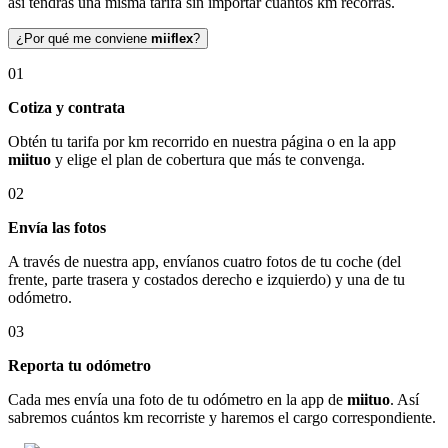
así tendrás una misma tarifa sin importar cuántos km recorras.
¿Por qué me conviene
miiflex
?
01
Cotiza y contrata
Obtén tu tarifa por km recorrido en nuestra página o en la app
miituo
y elige el plan de cobertura que más te convenga.
02
Envía las fotos
A través de nuestra app, envíanos cuatro fotos de tu coche (del
frente, parte trasera y costados derecho e izquierdo) y una de tu
odómetro.
03
Reporta tu odómetro
Cada mes envía una foto de tu odómetro en la app de
miituo
. Así
sabremos cuántos km recorriste y haremos el cargo correspondiente.