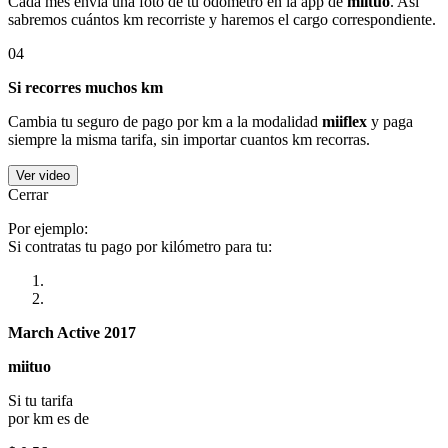
Cada mes envía una foto de tu odómetro en la app de
miituo
. Así
sabremos cuántos km recorriste y haremos el cargo correspondiente.
04
Si recorres muchos km
Cambia tu seguro de pago por km a la modalidad
miiflex
y paga
siempre la misma tarifa, sin importar cuantos km recorras.
Ver video
Cerrar
Por ejemplo:
Si contratas tu pago por kilómetro para tu:
March Active 2017
miituo
Si tu tarifa
por km es de