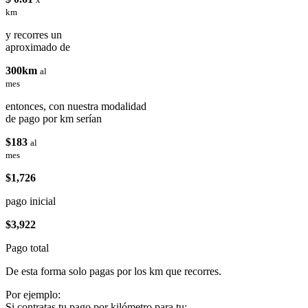
km
y recorres un
aproximado de
300km
al
mes
entonces, con nuestra modalidad
de pago por km serían
$183
al
mes
$1,726
pago inicial
$3,922
Pago total
De esta forma solo pagas por los km que recorres.
Por ejemplo:
Si contratas tu pago por kilómetro para tu: