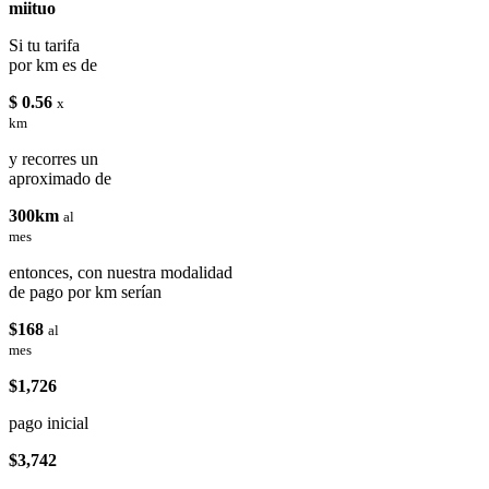
miituo
Si tu tarifa
por km es de
$ 0.56
x
km
y recorres un
aproximado de
300km
al
mes
entonces, con nuestra modalidad
de pago por km serían
$168
al
mes
$1,726
pago inicial
$3,742