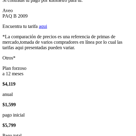
Si contratas tu pago por kilómetro para tu:
Aveo
PAQ B 2009
Encuentra tu tarifa
aqui
*La comparación de precios es una referencia de primas de
mercado,tomada de varios compradores en línea por lo cual las
tarifas aqui presentadas pueden variar.
Otros*
Plan forzoso
a 12 meses
$4,119
anual
$1,599
pago inicial
$5,799
Pago total