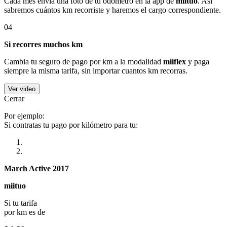
Cada mes envía una foto de tu odómetro en la app de
miituo
. Así
sabremos cuántos km recorriste y haremos el cargo correspondiente.
04
Si recorres muchos km
Cambia tu seguro de pago por km a la modalidad
miiflex
y paga
siempre la misma tarifa, sin importar cuantos km recorras.
Ver video
Cerrar
Por ejemplo:
Si contratas tu pago por kilómetro para tu:
March Active 2017
miituo
Si tu tarifa
por km es de