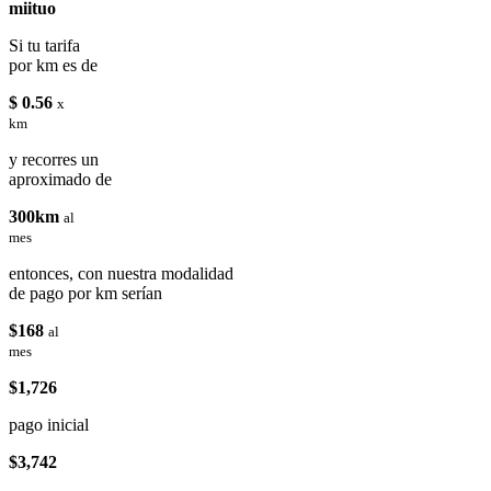
miituo
Si tu tarifa
por km es de
$ 0.56
x
km
y recorres un
aproximado de
300km
al
mes
entonces, con nuestra modalidad
de pago por km serían
$168
al
mes
$1,726
pago inicial
$3,742