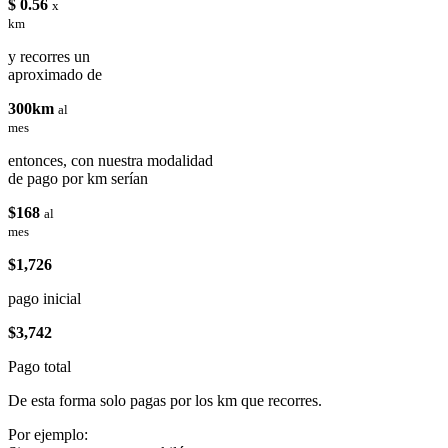
$ 0.56
x
km
y recorres un
aproximado de
300km
al
mes
entonces, con nuestra modalidad
de pago por km serían
$168
al
mes
$1,726
pago inicial
$3,742
Pago total
De esta forma solo pagas por los km que recorres.
Por ejemplo: