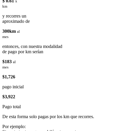
$ 0.61
x
km
y recorres un
aproximado de
300km
al
mes
entonces, con nuestra modalidad
de pago por km serían
$183
al
mes
$1,726
pago inicial
$3,922
Pago total
De esta forma solo pagas por los km que recorres.
Por ejemplo: