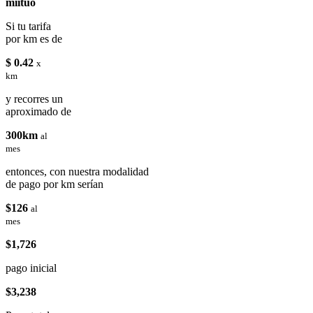
miituo
Si tu tarifa
por km es de
$ 0.42
x
km
y recorres un
aproximado de
300km
al
mes
entonces, con nuestra modalidad
de pago por km serían
$126
al
mes
$1,726
pago inicial
$3,238