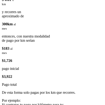
km
y recorres un
aproximado de
300km
al
mes
entonces, con nuestra modalidad
de pago por km serían
$183
al
mes
$1,726
pago inicial
$3,922
Pago total
De esta forma solo pagas por los km que recorres.
Por ejemplo:
Si contratas tu pago por kilómetro para tu: