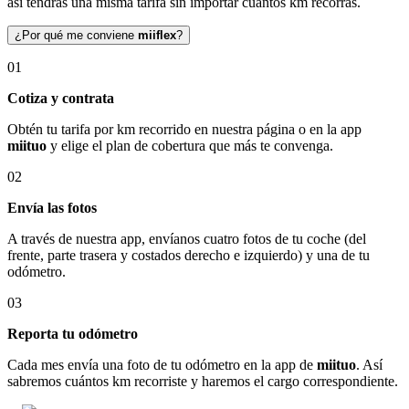
así tendrás una misma tarifa sin importar cuántos km recorras.
¿Por qué me conviene
miiflex
?
01
Cotiza y contrata
Obtén tu tarifa por km recorrido en nuestra página o en la app
miituo
y elige el plan de cobertura que más te convenga.
02
Envía las fotos
A través de nuestra app, envíanos cuatro fotos de tu coche (del
frente, parte trasera y costados derecho e izquierdo) y una de tu
odómetro.
03
Reporta tu odómetro
Cada mes envía una foto de tu odómetro en la app de
miituo
. Así
sabremos cuántos km recorriste y haremos el cargo correspondiente.