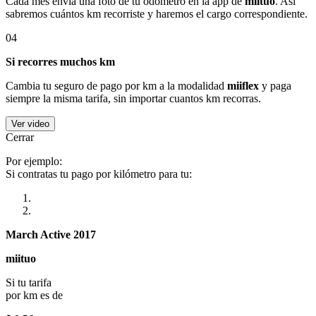
Cada mes envía una foto de tu odómetro en la app de
miituo
. Así
sabremos cuántos km recorriste y haremos el cargo correspondiente.
04
Si recorres muchos km
Cambia tu seguro de pago por km a la modalidad
miiflex
y paga
siempre la misma tarifa, sin importar cuantos km recorras.
Ver video
Cerrar
Por ejemplo:
Si contratas tu pago por kilómetro para tu:
March Active 2017
miituo
Si tu tarifa
por km es de