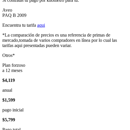
Si contratas tu pago por kilómetro para tu:
Aveo
PAQ B 2009
Encuentra tu tarifa
aqui
*La comparación de precios es una referencia de primas de
mercado,tomada de varios compradores en línea por lo cual las
tarifas aqui presentadas pueden variar.
Otros*
Plan forzoso
a 12 meses
$4,119
anual
$1,599
pago inicial
$5,799
Pago total