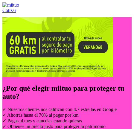
Cotizar
Llámanos al:
(55) 84-21-05-00
ó
800-953-00-59
¿Por qué elegir
miituo
para proteger tu
auto?
✓ Nuestros clientes nos califican con 4.7 estrellas en Google
✓ Ahorras hasta el 70% al pagar por km
✓ Pagas al mes y cancelas cuando quieras
✓ Obtienes un precio justo para proteger tu patrimonio