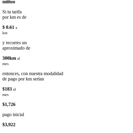
miituo
Si tu tarifa
por km es de
$ 0.61
x
km
y recorres un
aproximado de
300km
al
mes
entonces, con nuestra modalidad
de pago por km serían
$183
al
mes
$1,726
pago inicial
$3,922