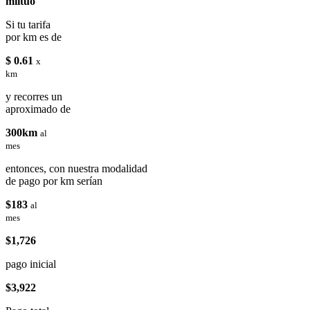
miituo
Si tu tarifa
por km es de
$ 0.61
x
km
y recorres un
aproximado de
300km
al
mes
entonces, con nuestra modalidad
de pago por km serían
$183
al
mes
$1,726
pago inicial
$3,922