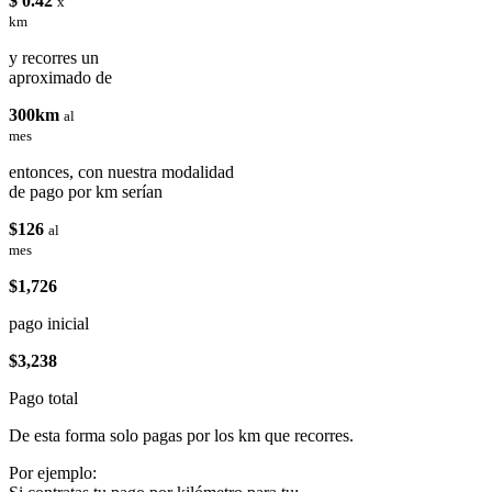
$ 0.42
x
km
y recorres un
aproximado de
300km
al
mes
entonces, con nuestra modalidad
de pago por km serían
$126
al
mes
$1,726
pago inicial
$3,238
Pago total
De esta forma solo pagas por los km que recorres.
Por ejemplo: