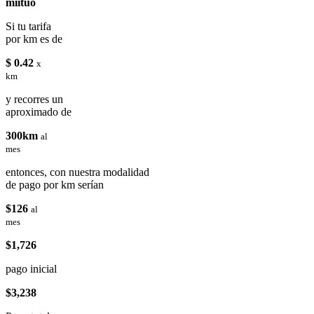
miituo
Si tu tarifa
por km es de
$ 0.42
x
km
y recorres un
aproximado de
300km
al
mes
entonces, con nuestra modalidad
de pago por km serían
$126
al
mes
$1,726
pago inicial
$3,238