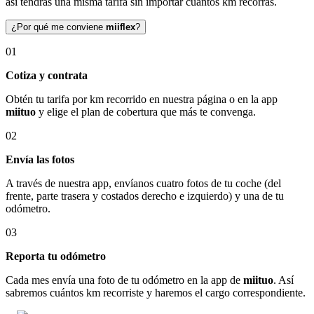
así tendrás una misma tarifa sin importar cuántos km recorras.
¿Por qué me conviene
miiflex
?
01
Cotiza y contrata
Obtén tu tarifa por km recorrido en nuestra página o en la app
miituo
y elige el plan de cobertura que más te convenga.
02
Envía las fotos
A través de nuestra app, envíanos cuatro fotos de tu coche (del
frente, parte trasera y costados derecho e izquierdo) y una de tu
odómetro.
03
Reporta tu odómetro
Cada mes envía una foto de tu odómetro en la app de
miituo
. Así
sabremos cuántos km recorriste y haremos el cargo correspondiente.