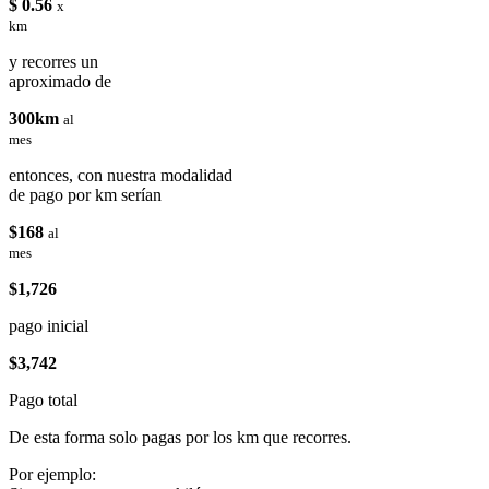
$ 0.56
x
km
y recorres un
aproximado de
300km
al
mes
entonces, con nuestra modalidad
de pago por km serían
$168
al
mes
$1,726
pago inicial
$3,742
Pago total
De esta forma solo pagas por los km que recorres.
Por ejemplo: