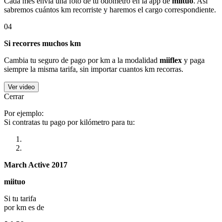
Cada mes envía una foto de tu odómetro en la app de
miituo
. Así
sabremos cuántos km recorriste y haremos el cargo correspondiente.
04
Si recorres muchos km
Cambia tu seguro de pago por km a la modalidad
miiflex
y paga
siempre la misma tarifa, sin importar cuantos km recorras.
Ver video
Cerrar
Por ejemplo:
Si contratas tu pago por kilómetro para tu:
March Active 2017
miituo
Si tu tarifa
por km es de