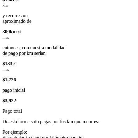
km
y recorres un
aproximado de
300km
al
mes
entonces, con nuestra modalidad
de pago por km serían
$183
al
mes
$1,726
pago inicial
$3,922
Pago total
De esta forma solo pagas por los km que recorres.
Por ejemplo:
Si contratas tu pago por kilómetro para tu: