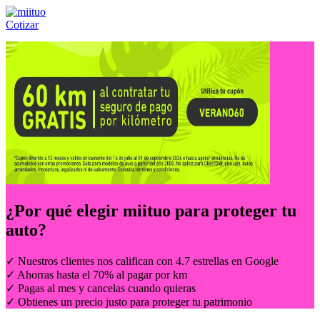
Cotizar
Llámanos al:
(55) 84-21-05-00
ó
800-953-00-59
¿Por qué elegir
miituo
para proteger tu
auto?
✓ Nuestros clientes nos califican con 4.7 estrellas en Google
✓ Ahorras hasta el 70% al pagar por km
✓ Pagas al mes y cancelas cuando quieras
✓ Obtienes un precio justo para proteger tu patrimonio