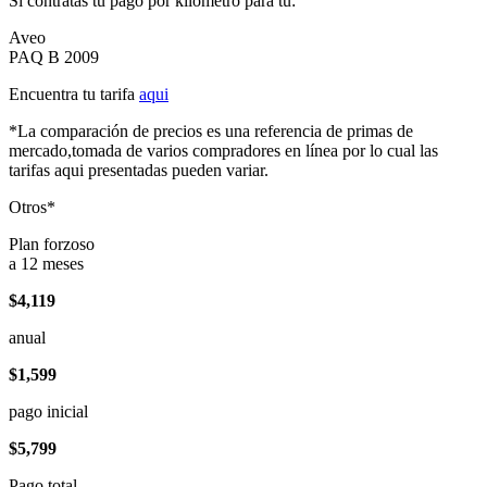
Si contratas tu pago por kilómetro para tu:
Aveo
PAQ B 2009
Encuentra tu tarifa
aqui
*La comparación de precios es una referencia de primas de
mercado,tomada de varios compradores en línea por lo cual las
tarifas aqui presentadas pueden variar.
Otros*
Plan forzoso
a 12 meses
$4,119
anual
$1,599
pago inicial
$5,799
Pago total