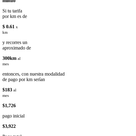
miituo
Si tu tarifa
por km es de
$ 0.61
x
km
y recorres un
aproximado de
300km
al
mes
entonces, con nuestra modalidad
de pago por km serían
$183
al
mes
$1,726
pago inicial
$3,922