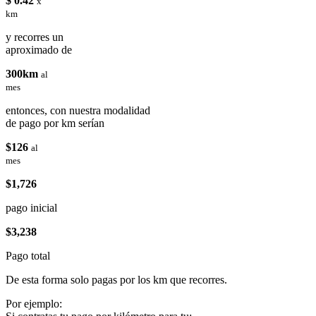
$ 0.42
x
km
y recorres un
aproximado de
300km
al
mes
entonces, con nuestra modalidad
de pago por km serían
$126
al
mes
$1,726
pago inicial
$3,238
Pago total
De esta forma solo pagas por los km que recorres.
Por ejemplo: