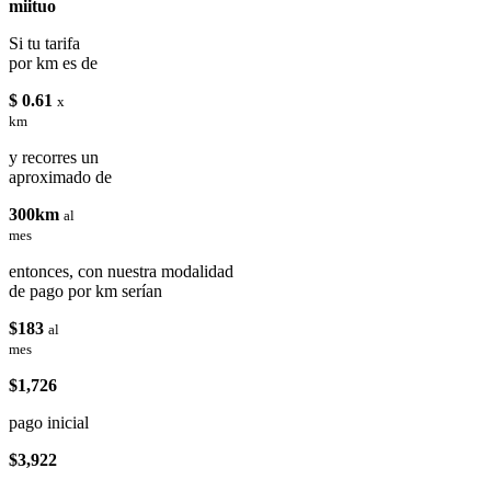
miituo
Si tu tarifa
por km es de
$ 0.61
x
km
y recorres un
aproximado de
300km
al
mes
entonces, con nuestra modalidad
de pago por km serían
$183
al
mes
$1,726
pago inicial
$3,922