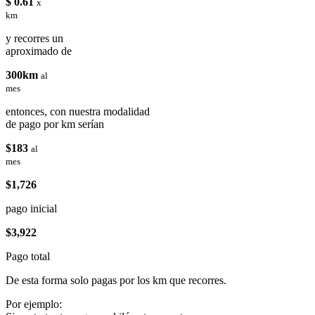
$ 0.61
x
km
y recorres un
aproximado de
300km
al
mes
entonces, con nuestra modalidad
de pago por km serían
$183
al
mes
$1,726
pago inicial
$3,922
Pago total
De esta forma solo pagas por los km que recorres.
Por ejemplo: