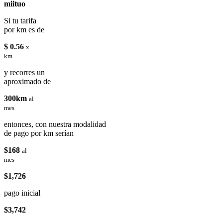
miituo
Si tu tarifa
por km es de
$ 0.56
x
km
y recorres un
aproximado de
300km
al
mes
entonces, con nuestra modalidad
de pago por km serían
$168
al
mes
$1,726
pago inicial
$3,742