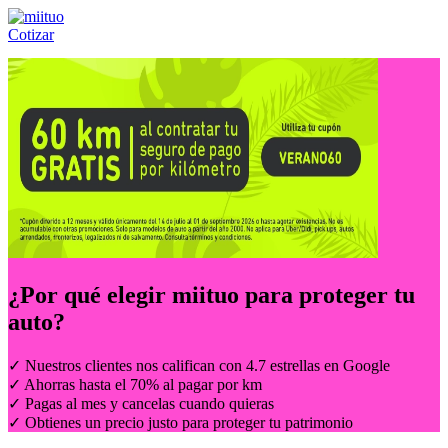
Cotizar
Llámanos al:
(55) 84-21-05-00
ó
800-953-00-59
¿Por qué elegir
miituo
para proteger tu
auto?
✓ Nuestros clientes nos califican con 4.7 estrellas en Google
✓ Ahorras hasta el 70% al pagar por km
✓ Pagas al mes y cancelas cuando quieras
✓ Obtienes un precio justo para proteger tu patrimonio