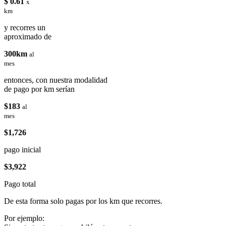
$ 0.61
x
km
y recorres un
aproximado de
300km
al
mes
entonces, con nuestra modalidad
de pago por km serían
$183
al
mes
$1,726
pago inicial
$3,922
Pago total
De esta forma solo pagas por los km que recorres.
Por ejemplo: