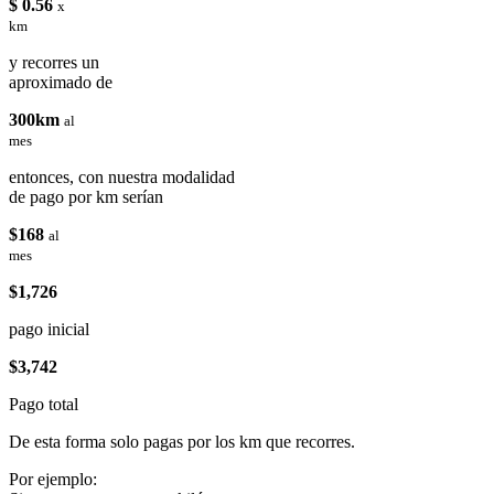
$ 0.56
x
km
y recorres un
aproximado de
300km
al
mes
entonces, con nuestra modalidad
de pago por km serían
$168
al
mes
$1,726
pago inicial
$3,742
Pago total
De esta forma solo pagas por los km que recorres.
Por ejemplo: