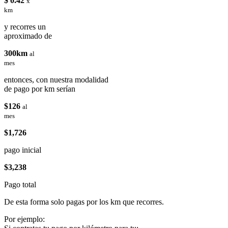
$ 0.42
x
km
y recorres un
aproximado de
300km
al
mes
entonces, con nuestra modalidad
de pago por km serían
$126
al
mes
$1,726
pago inicial
$3,238
Pago total
De esta forma solo pagas por los km que recorres.
Por ejemplo: