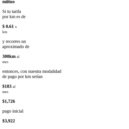
miituo
Si tu tarifa
por km es de
$ 0.61
x
km
y recorres un
aproximado de
300km
al
mes
entonces, con nuestra modalidad
de pago por km serían
$183
al
mes
$1,726
pago inicial
$3,922