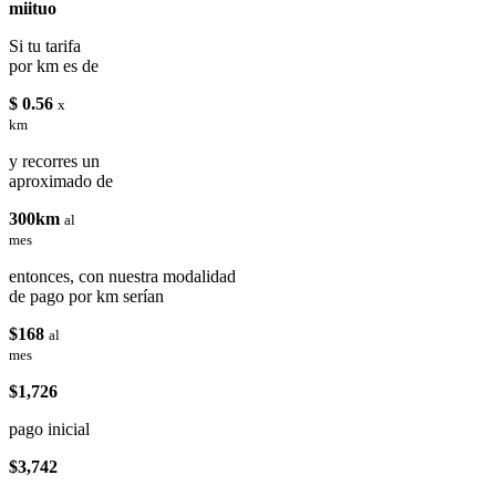
miituo
Si tu tarifa
por km es de
$ 0.56
x
km
y recorres un
aproximado de
300km
al
mes
entonces, con nuestra modalidad
de pago por km serían
$168
al
mes
$1,726
pago inicial
$3,742