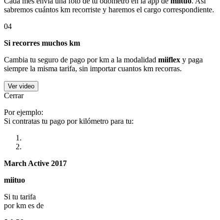
Cada mes envía una foto de tu odómetro en la app de
miituo
. Así
sabremos cuántos km recorriste y haremos el cargo correspondiente.
04
Si recorres muchos km
Cambia tu seguro de pago por km a la modalidad
miiflex
y paga
siempre la misma tarifa, sin importar cuantos km recorras.
Ver video
Cerrar
Por ejemplo:
Si contratas tu pago por kilómetro para tu:
March Active 2017
miituo
Si tu tarifa
por km es de