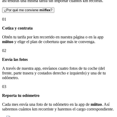
así tendrás una misma tarifa sin importar cuántos km recorras.
¿Por qué me conviene
miiflex
?
01
Cotiza y contrata
Obtén tu tarifa por km recorrido en nuestra página o en la app
miituo
y elige el plan de cobertura que más te convenga.
02
Envía las fotos
A través de nuestra app, envíanos cuatro fotos de tu coche (del
frente, parte trasera y costados derecho e izquierdo) y una de tu
odómetro.
03
Reporta tu odómetro
Cada mes envía una foto de tu odómetro en la app de
miituo
. Así
sabremos cuántos km recorriste y haremos el cargo correspondiente.