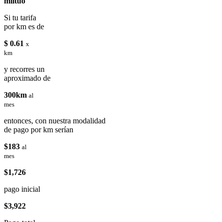
miituo
Si tu tarifa
por km es de
$ 0.61
x
km
y recorres un
aproximado de
300km
al
mes
entonces, con nuestra modalidad
de pago por km serían
$183
al
mes
$1,726
pago inicial
$3,922