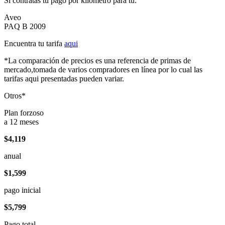
Si contratas tu pago por kilómetro para tu:
Aveo
PAQ B 2009
Encuentra tu tarifa
aqui
*La comparación de precios es una referencia de primas de
mercado,tomada de varios compradores en línea por lo cual las
tarifas aqui presentadas pueden variar.
Otros*
Plan forzoso
a 12 meses
$4,119
anual
$1,599
pago inicial
$5,799
Pago total