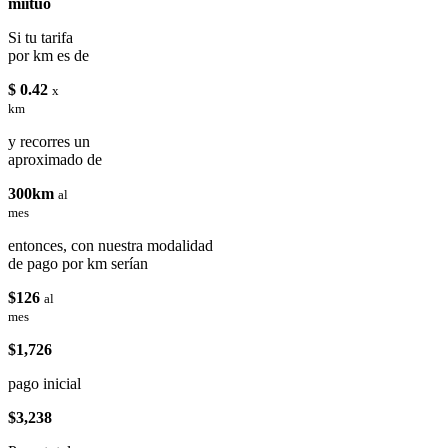
miituo
Si tu tarifa
por km es de
$ 0.42
x
km
y recorres un
aproximado de
300km
al
mes
entonces, con nuestra modalidad
de pago por km serían
$126
al
mes
$1,726
pago inicial
$3,238