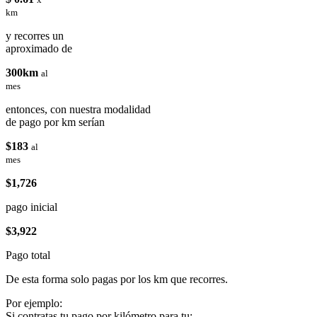
km
y recorres un
aproximado de
300km
al
mes
entonces, con nuestra modalidad
de pago por km serían
$183
al
mes
$1,726
pago inicial
$3,922
Pago total
De esta forma solo pagas por los km que recorres.
Por ejemplo:
Si contratas tu pago por kilómetro para tu: