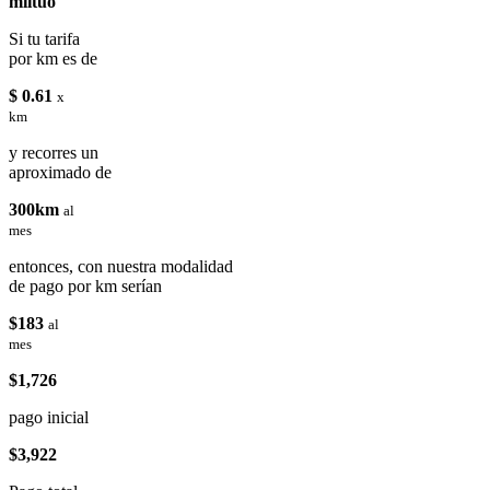
miituo
Si tu tarifa
por km es de
$ 0.61
x
km
y recorres un
aproximado de
300km
al
mes
entonces, con nuestra modalidad
de pago por km serían
$183
al
mes
$1,726
pago inicial
$3,922