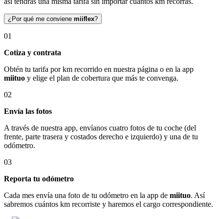
así tendrás una misma tarifa sin importar cuántos km recorras.
¿Por qué me conviene
miiflex
?
01
Cotiza y contrata
Obtén tu tarifa por km recorrido en nuestra página o en la app
miituo
y elige el plan de cobertura que más te convenga.
02
Envía las fotos
A través de nuestra app, envíanos cuatro fotos de tu coche (del
frente, parte trasera y costados derecho e izquierdo) y una de tu
odómetro.
03
Reporta tu odómetro
Cada mes envía una foto de tu odómetro en la app de
miituo
. Así
sabremos cuántos km recorriste y haremos el cargo correspondiente.