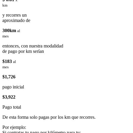
km
y recorres un
aproximado de
300km
al
mes
entonces, con nuestra modalidad
de pago por km serían
$183
al
mes
$1,726
pago inicial
$3,922
Pago total
De esta forma solo pagas por los km que recorres.
Por ejemplo:
Si contratas tu pago por kilómetro para tu: