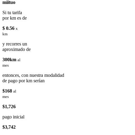
miituo
Si tu tarifa
por km es de
$ 0.56
x
km
y recorres un
aproximado de
300km
al
mes
entonces, con nuestra modalidad
de pago por km serían
$168
al
mes
$1,726
pago inicial
$3,742