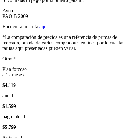
Si contratas tu pago por kilómetro para tu:
Aveo
PAQ B 2009
Encuentra tu tarifa
aqui
*La comparación de precios es una referencia de primas de
mercado,tomada de varios compradores en línea por lo cual las
tarifas aqui presentadas pueden variar.
Otros*
Plan forzoso
a 12 meses
$4,119
anual
$1,599
pago inicial
$5,799
Pago total