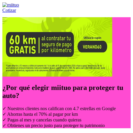
Cotizar
Llámanos al:
(55) 84-21-05-00
ó
800-953-00-59
¿Por qué elegir
miituo
para proteger tu
auto?
✓ Nuestros clientes nos califican con 4.7 estrellas en Google
✓ Ahorras hasta el 70% al pagar por km
✓ Pagas al mes y cancelas cuando quieras
✓ Obtienes un precio justo para proteger tu patrimonio