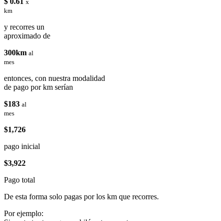
$ 0.61
x
km
y recorres un
aproximado de
300km
al
mes
entonces, con nuestra modalidad
de pago por km serían
$183
al
mes
$1,726
pago inicial
$3,922
Pago total
De esta forma solo pagas por los km que recorres.
Por ejemplo: