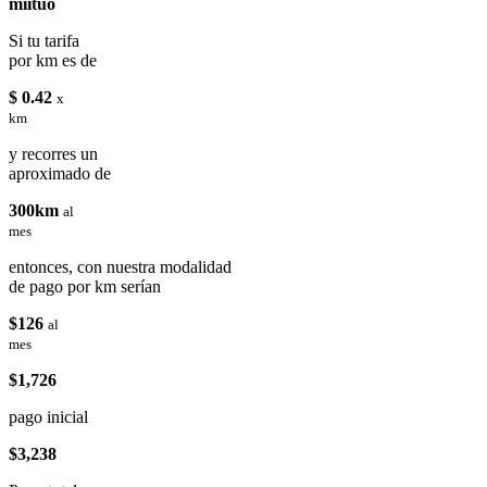
miituo
Si tu tarifa
por km es de
$ 0.42
x
km
y recorres un
aproximado de
300km
al
mes
entonces, con nuestra modalidad
de pago por km serían
$126
al
mes
$1,726
pago inicial
$3,238