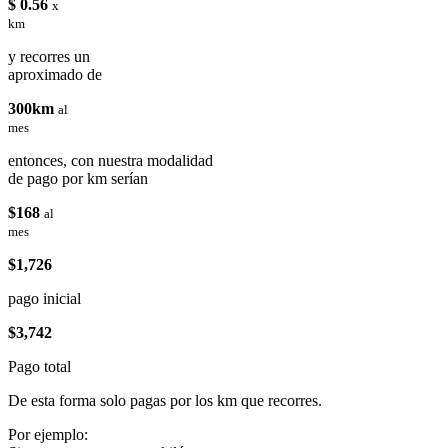
$ 0.56
x
km
y recorres un
aproximado de
300km
al
mes
entonces, con nuestra modalidad
de pago por km serían
$168
al
mes
$1,726
pago inicial
$3,742
Pago total
De esta forma solo pagas por los km que recorres.
Por ejemplo: