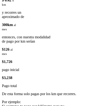
$ 0.42
x
km
y recorres un
aproximado de
300km
al
mes
entonces, con nuestra modalidad
de pago por km serían
$126
al
mes
$1,726
pago inicial
$3,238
Pago total
De esta forma solo pagas por los km que recorres.
Por ejemplo: