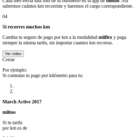
Cada mes envía una foto de tu odómetro en la app de
miituo
. Así
sabremos cuántos km recorriste y haremos el cargo correspondiente.
04
Si recorres muchos km
Cambia tu seguro de pago por km a la modalidad
miiflex
y paga
siempre la misma tarifa, sin importar cuantos km recorras.
Ver video
Cerrar
Por ejemplo:
Si contratas tu pago por kilómetro para tu:
March Active 2017
miituo
Si tu tarifa
por km es de