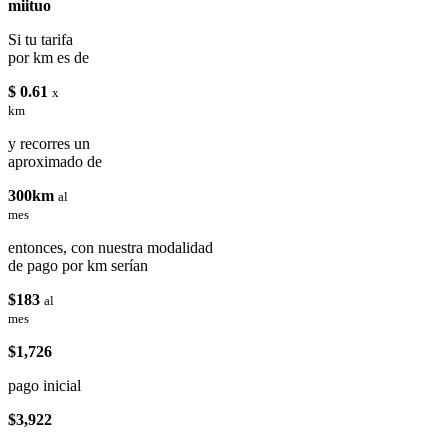
miituo
Si tu tarifa
por km es de
$ 0.61
x
km
y recorres un
aproximado de
300km
al
mes
entonces, con nuestra modalidad
de pago por km serían
$183
al
mes
$1,726
pago inicial
$3,922