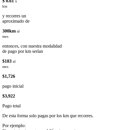
$ 0.61
x
km
y recorres un
aproximado de
300km
al
mes
entonces, con nuestra modalidad
de pago por km serían
$183
al
mes
$1,726
pago inicial
$3,922
Pago total
De esta forma solo pagas por los km que recorres.
Por ejemplo: