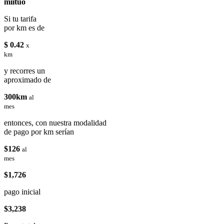
miituo
Si tu tarifa
por km es de
$ 0.42
x
km
y recorres un
aproximado de
300km
al
mes
entonces, con nuestra modalidad
de pago por km serían
$126
al
mes
$1,726
pago inicial
$3,238