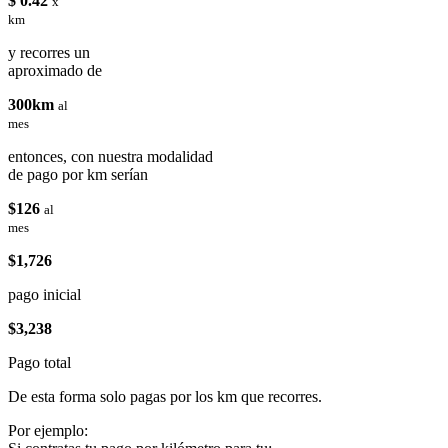
$ 0.42
x
km
y recorres un
aproximado de
300km
al
mes
entonces, con nuestra modalidad
de pago por km serían
$126
al
mes
$1,726
pago inicial
$3,238
Pago total
De esta forma solo pagas por los km que recorres.
Por ejemplo: