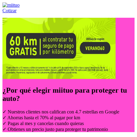
Cotizar
Llámanos al:
(55) 84-21-05-00
ó
800-953-00-59
¿Por qué elegir
miituo
para proteger tu
auto?
✓ Nuestros clientes nos califican con 4.7 estrellas en Google
✓ Ahorras hasta el 70% al pagar por km
✓ Pagas al mes y cancelas cuando quieras
✓ Obtienes un precio justo para proteger tu patrimonio