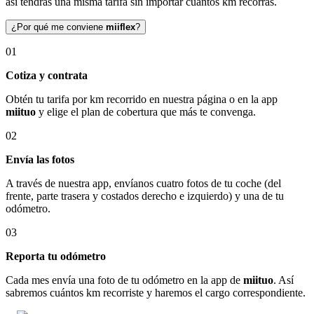
así tendrás una misma tarifa sin importar cuántos km recorras.
¿Por qué me conviene
miiflex
?
01
Cotiza y contrata
Obtén tu tarifa por km recorrido en nuestra página o en la app
miituo
y elige el plan de cobertura que más te convenga.
02
Envía las fotos
A través de nuestra app, envíanos cuatro fotos de tu coche (del
frente, parte trasera y costados derecho e izquierdo) y una de tu
odómetro.
03
Reporta tu odómetro
Cada mes envía una foto de tu odómetro en la app de
miituo
. Así
sabremos cuántos km recorriste y haremos el cargo correspondiente.