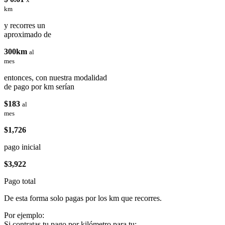
km
y recorres un
aproximado de
300km
al
mes
entonces, con nuestra modalidad
de pago por km serían
$183
al
mes
$1,726
pago inicial
$3,922
Pago total
De esta forma solo pagas por los km que recorres.
Por ejemplo:
Si contratas tu pago por kilómetro para tu: