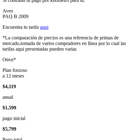
Si contratas tu pago por kilómetro para tu:
Aveo
PAQ B 2009
Encuentra tu tarifa
aqui
*La comparación de precios es una referencia de primas de
mercado,tomada de varios compradores en línea por lo cual las
tarifas aqui presentadas pueden variar.
Otros*
Plan forzoso
a 12 meses
$4,119
anual
$1,599
pago inicial
$5,799
Pago total