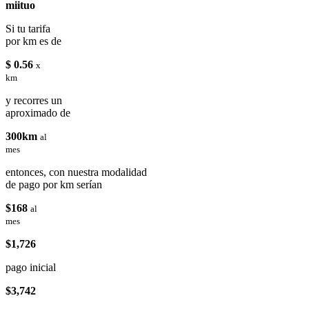
miituo
Si tu tarifa
por km es de
$ 0.56
x
km
y recorres un
aproximado de
300km
al
mes
entonces, con nuestra modalidad
de pago por km serían
$168
al
mes
$1,726
pago inicial
$3,742