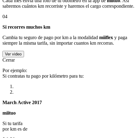
Cada mes envía una foto de tu odómetro en la app de
miituo
. Así
sabremos cuántos km recorriste y haremos el cargo correspondiente.
04
Si recorres muchos km
Cambia tu seguro de pago por km a la modalidad
miiflex
y paga
siempre la misma tarifa, sin importar cuantos km recorras.
Ver video
Cerrar
Por ejemplo:
Si contratas tu pago por kilómetro para tu:
March Active 2017
miituo
Si tu tarifa
por km es de