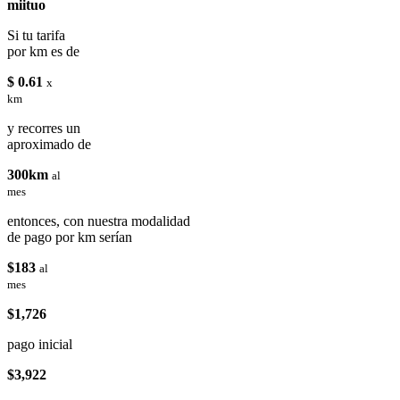
miituo
Si tu tarifa
por km es de
$ 0.61
x
km
y recorres un
aproximado de
300km
al
mes
entonces, con nuestra modalidad
de pago por km serían
$183
al
mes
$1,726
pago inicial
$3,922