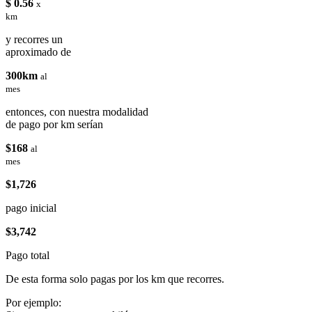
$ 0.56
x
km
y recorres un
aproximado de
300km
al
mes
entonces, con nuestra modalidad
de pago por km serían
$168
al
mes
$1,726
pago inicial
$3,742
Pago total
De esta forma solo pagas por los km que recorres.
Por ejemplo: