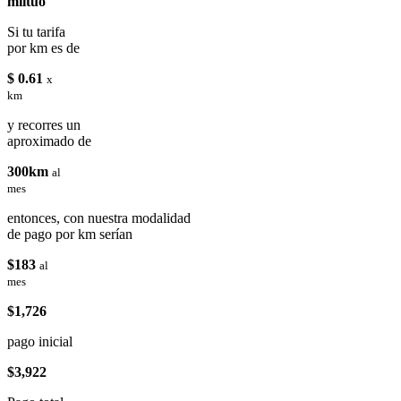
miituo
Si tu tarifa
por km es de
$ 0.61
x
km
y recorres un
aproximado de
300km
al
mes
entonces, con nuestra modalidad
de pago por km serían
$183
al
mes
$1,726
pago inicial
$3,922