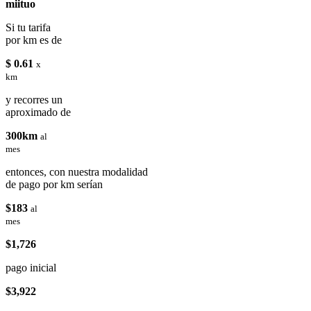
miituo
Si tu tarifa
por km es de
$ 0.61
x
km
y recorres un
aproximado de
300km
al
mes
entonces, con nuestra modalidad
de pago por km serían
$183
al
mes
$1,726
pago inicial
$3,922