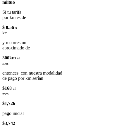
miituo
Si tu tarifa
por km es de
$ 0.56
x
km
y recorres un
aproximado de
300km
al
mes
entonces, con nuestra modalidad
de pago por km serían
$168
al
mes
$1,726
pago inicial
$3,742