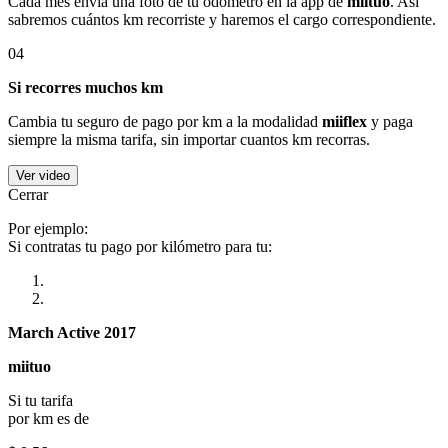
Cada mes envía una foto de tu odómetro en la app de
miituo
. Así
sabremos cuántos km recorriste y haremos el cargo correspondiente.
04
Si recorres muchos km
Cambia tu seguro de pago por km a la modalidad
miiflex
y paga
siempre la misma tarifa, sin importar cuantos km recorras.
Ver video
Cerrar
Por ejemplo:
Si contratas tu pago por kilómetro para tu:
March Active 2017
miituo
Si tu tarifa
por km es de