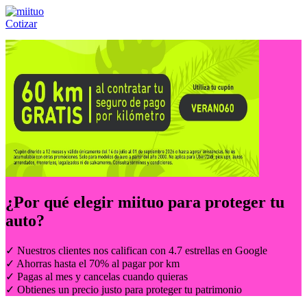
Cotizar
Llámanos al:
(55) 84-21-05-00
ó
800-953-00-59
¿Por qué elegir
miituo
para proteger tu
auto?
✓ Nuestros clientes nos califican con 4.7 estrellas en Google
✓ Ahorras hasta el 70% al pagar por km
✓ Pagas al mes y cancelas cuando quieras
✓ Obtienes un precio justo para proteger tu patrimonio