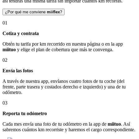
así tendrás una misma tarifa sin importar cuántos km recorras.
¿Por qué me conviene
miiflex
?
01
Cotiza y contrata
Obtén tu tarifa por km recorrido en nuestra página o en la app
miituo
y elige el plan de cobertura que más te convenga.
02
Envía las fotos
A través de nuestra app, envíanos cuatro fotos de tu coche (del
frente, parte trasera y costados derecho e izquierdo) y una de tu
odómetro.
03
Reporta tu odómetro
Cada mes envía una foto de tu odómetro en la app de
miituo
. Así
sabremos cuántos km recorriste y haremos el cargo correspondiente.