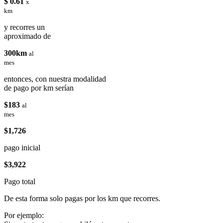
$ 0.61
x
km
y recorres un
aproximado de
300km
al
mes
entonces, con nuestra modalidad
de pago por km serían
$183
al
mes
$1,726
pago inicial
$3,922
Pago total
De esta forma solo pagas por los km que recorres.
Por ejemplo: