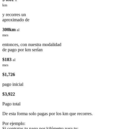
km
y recorres un
aproximado de
300km
al
mes
entonces, con nuestra modalidad
de pago por km serían
$183
al
mes
$1,726
pago inicial
$3,922
Pago total
De esta forma solo pagas por los km que recorres.
Por ejemplo:
Si contratas tu pago por kilómetro para tu: