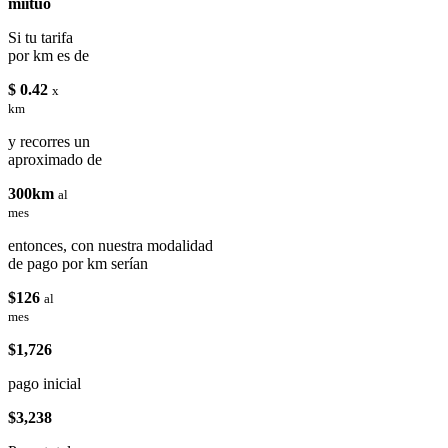
miituo
Si tu tarifa
por km es de
$ 0.42
x
km
y recorres un
aproximado de
300km
al
mes
entonces, con nuestra modalidad
de pago por km serían
$126
al
mes
$1,726
pago inicial
$3,238