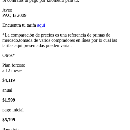
Si contratas tu pago por kilómetro para tu:
Aveo
PAQ B 2009
Encuentra tu tarifa
aqui
*La comparación de precios es una referencia de primas de
mercado,tomada de varios compradores en línea por lo cual las
tarifas aqui presentadas pueden variar.
Otros*
Plan forzoso
a 12 meses
$4,119
anual
$1,599
pago inicial
$5,799
Pago total