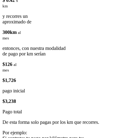
$ 0.42
x
km
y recorres un
aproximado de
300km
al
mes
entonces, con nuestra modalidad
de pago por km serían
$126
al
mes
$1,726
pago inicial
$3,238
Pago total
De esta forma solo pagas por los km que recorres.
Por ejemplo: