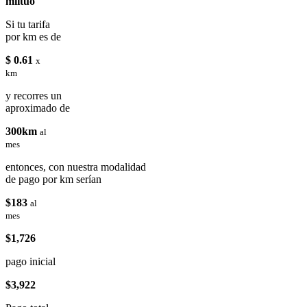
miituo
Si tu tarifa
por km es de
$ 0.61
x
km
y recorres un
aproximado de
300km
al
mes
entonces, con nuestra modalidad
de pago por km serían
$183
al
mes
$1,726
pago inicial
$3,922