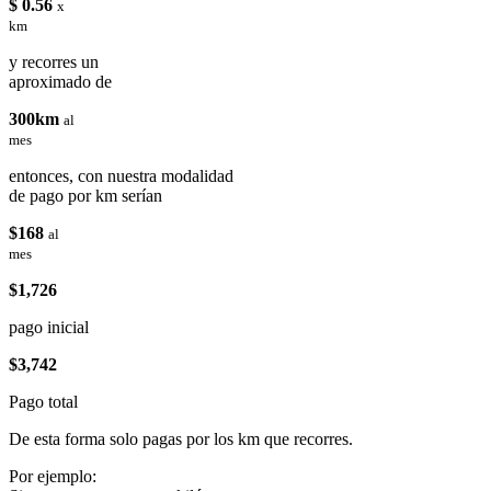
$ 0.56
x
km
y recorres un
aproximado de
300km
al
mes
entonces, con nuestra modalidad
de pago por km serían
$168
al
mes
$1,726
pago inicial
$3,742
Pago total
De esta forma solo pagas por los km que recorres.
Por ejemplo: