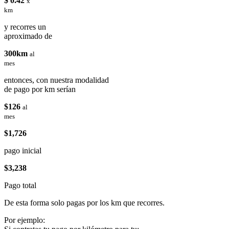
$ 0.42
x
km
y recorres un
aproximado de
300km
al
mes
entonces, con nuestra modalidad
de pago por km serían
$126
al
mes
$1,726
pago inicial
$3,238
Pago total
De esta forma solo pagas por los km que recorres.
Por ejemplo: