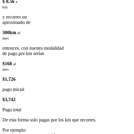
$ 0.56
x
km
y recorres un
aproximado de
300km
al
mes
entonces, con nuestra modalidad
de pago por km serían
$168
al
mes
$1,726
pago inicial
$3,742
Pago total
De esta forma solo pagas por los km que recorres.
Por ejemplo: