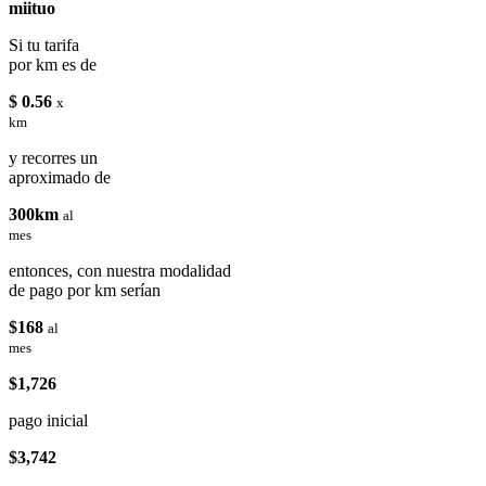
miituo
Si tu tarifa
por km es de
$ 0.56
x
km
y recorres un
aproximado de
300km
al
mes
entonces, con nuestra modalidad
de pago por km serían
$168
al
mes
$1,726
pago inicial
$3,742