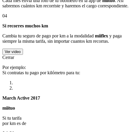
Cada mes envía una foto de tu odómetro en la app de
miituo
. Así
sabremos cuántos km recorriste y haremos el cargo correspondiente.
04
Si recorres muchos km
Cambia tu seguro de pago por km a la modalidad
miiflex
y paga
siempre la misma tarifa, sin importar cuantos km recorras.
Ver video
Cerrar
Por ejemplo:
Si contratas tu pago por kilómetro para tu:
March Active 2017
miituo
Si tu tarifa
por km es de