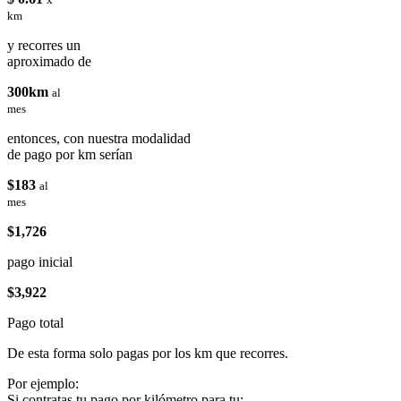
km
y recorres un
aproximado de
300km
al
mes
entonces, con nuestra modalidad
de pago por km serían
$183
al
mes
$1,726
pago inicial
$3,922
Pago total
De esta forma solo pagas por los km que recorres.
Por ejemplo:
Si contratas tu pago por kilómetro para tu: