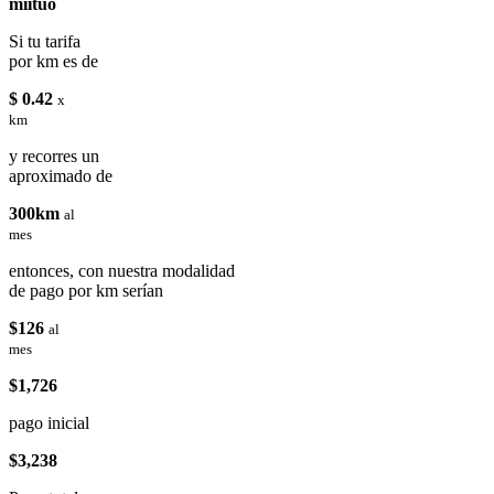
miituo
Si tu tarifa
por km es de
$ 0.42
x
km
y recorres un
aproximado de
300km
al
mes
entonces, con nuestra modalidad
de pago por km serían
$126
al
mes
$1,726
pago inicial
$3,238