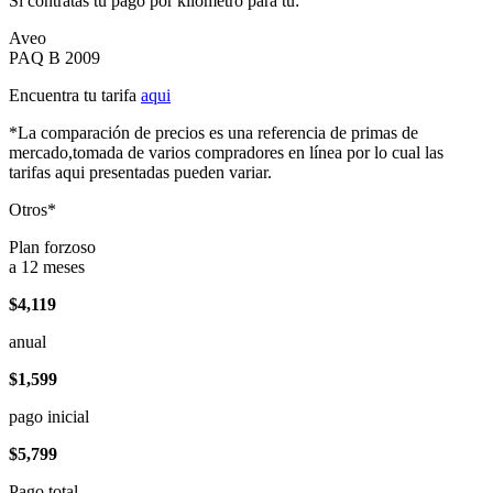
Si contratas tu pago por kilómetro para tu:
Aveo
PAQ B 2009
Encuentra tu tarifa
aqui
*La comparación de precios es una referencia de primas de
mercado,tomada de varios compradores en línea por lo cual las
tarifas aqui presentadas pueden variar.
Otros*
Plan forzoso
a 12 meses
$4,119
anual
$1,599
pago inicial
$5,799
Pago total