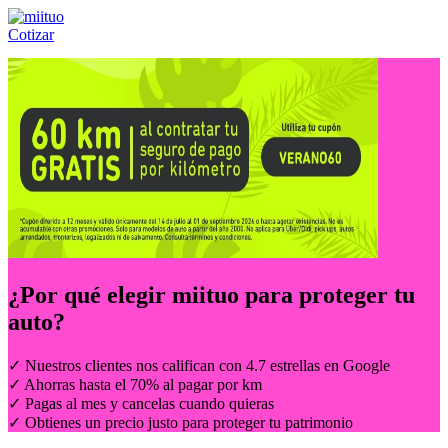
Cotizar
Llámanos al:
(55) 84-21-05-00
ó
800-953-00-59
¿Por qué elegir
miituo
para proteger tu
auto?
✓ Nuestros clientes nos califican con 4.7 estrellas en Google
✓ Ahorras hasta el 70% al pagar por km
✓ Pagas al mes y cancelas cuando quieras
✓ Obtienes un precio justo para proteger tu patrimonio