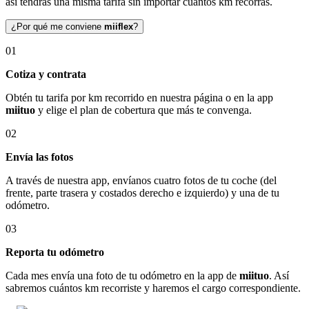
así tendrás una misma tarifa sin importar cuántos km recorras.
¿Por qué me conviene
miiflex
?
01
Cotiza y contrata
Obtén tu tarifa por km recorrido en nuestra página o en la app
miituo
y elige el plan de cobertura que más te convenga.
02
Envía las fotos
A través de nuestra app, envíanos cuatro fotos de tu coche (del
frente, parte trasera y costados derecho e izquierdo) y una de tu
odómetro.
03
Reporta tu odómetro
Cada mes envía una foto de tu odómetro en la app de
miituo
. Así
sabremos cuántos km recorriste y haremos el cargo correspondiente.