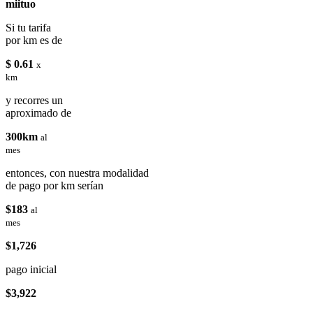
miituo
Si tu tarifa
por km es de
$ 0.61
x
km
y recorres un
aproximado de
300km
al
mes
entonces, con nuestra modalidad
de pago por km serían
$183
al
mes
$1,726
pago inicial
$3,922