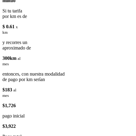
miituo
Si tu tarifa
por km es de
$ 0.61
x
km
y recorres un
aproximado de
300km
al
mes
entonces, con nuestra modalidad
de pago por km serían
$183
al
mes
$1,726
pago inicial
$3,922