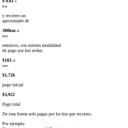
$ 0.61
x
km
y recorres un
aproximado de
300km
al
mes
entonces, con nuestra modalidad
de pago por km serían
$183
al
mes
$1,726
pago inicial
$3,922
Pago total
De esta forma solo pagas por los km que recorres.
Por ejemplo: