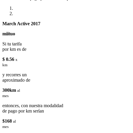
March Active 2017
miituo
Si tu tarifa
por km es de
$ 0.56
x
km
y recorres un
aproximado de
300km
al
mes
entonces, con nuestra modalidad
de pago por km serían
$168
al
mes