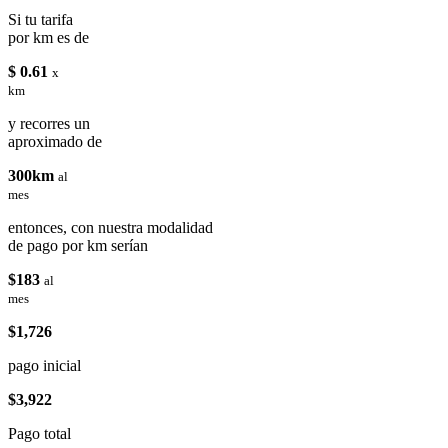
Si tu tarifa
por km es de
$ 0.61
x
km
y recorres un
aproximado de
300km
al
mes
entonces, con nuestra modalidad
de pago por km serían
$183
al
mes
$1,726
pago inicial
$3,922
Pago total