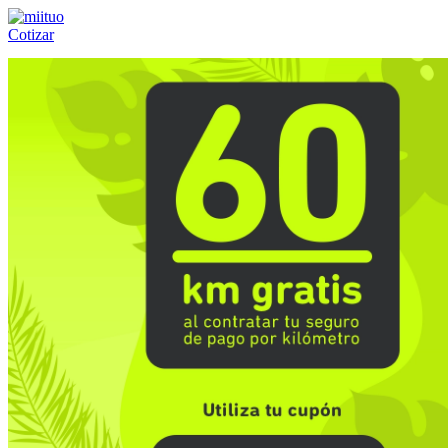
Cotizar
Llámanos al:
(55) 84-21-05-00
ó
800-953-00-59