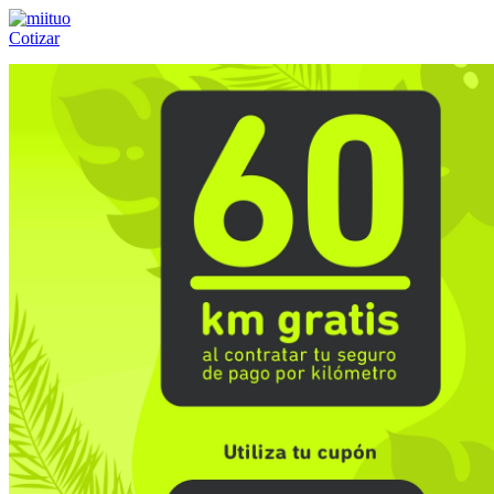
Cotizar
Llámanos al:
(55) 84-21-05-00
ó
800-953-00-59