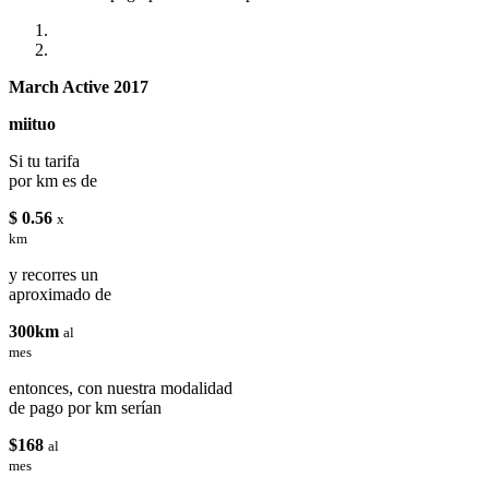
March Active 2017
miituo
Si tu tarifa
por km es de
$ 0.56
x
km
y recorres un
aproximado de
300km
al
mes
entonces, con nuestra modalidad
de pago por km serían
$168
al
mes