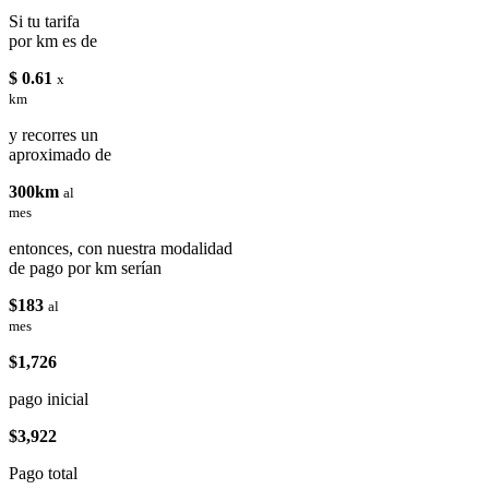
Si tu tarifa
por km es de
$ 0.61
x
km
y recorres un
aproximado de
300km
al
mes
entonces, con nuestra modalidad
de pago por km serían
$183
al
mes
$1,726
pago inicial
$3,922
Pago total