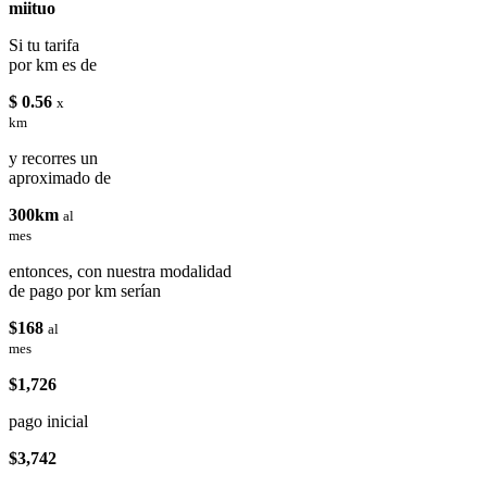
miituo
Si tu tarifa
por km es de
$ 0.56
x
km
y recorres un
aproximado de
300km
al
mes
entonces, con nuestra modalidad
de pago por km serían
$168
al
mes
$1,726
pago inicial
$3,742