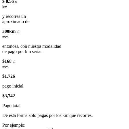
$ 0.56
x
km
y recorres un
aproximado de
300km
al
mes
entonces, con nuestra modalidad
de pago por km serían
$168
al
mes
$1,726
pago inicial
$3,742
Pago total
De esta forma solo pagas por los km que recorres.
Por ejemplo: