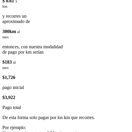
$ 0.61
x
km
y recorres un
aproximado de
300km
al
mes
entonces, con nuestra modalidad
de pago por km serían
$183
al
mes
$1,726
pago inicial
$3,922
Pago total
De esta forma solo pagas por los km que recorres.
Por ejemplo: