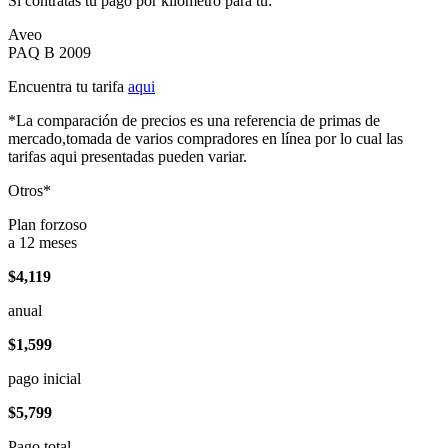
Si contratas tu pago por kilómetro para tu:
Aveo
PAQ B 2009
Encuentra tu tarifa
aqui
*La comparación de precios es una referencia de primas de
mercado,tomada de varios compradores en línea por lo cual las
tarifas aqui presentadas pueden variar.
Otros*
Plan forzoso
a 12 meses
$4,119
anual
$1,599
pago inicial
$5,799
Pago total