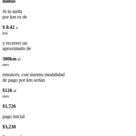
miituo
Si tu tarifa
por km es de
$ 0.42
x
km
y recorres un
aproximado de
300km
al
mes
entonces, con nuestra modalidad
de pago por km serían
$126
al
mes
$1,726
pago inicial
$3,238