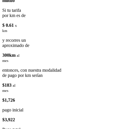
miituo
Si tu tarifa
por km es de
$ 0.61
x
km
y recorres un
aproximado de
300km
al
mes
entonces, con nuestra modalidad
de pago por km serían
$183
al
mes
$1,726
pago inicial
$3,922