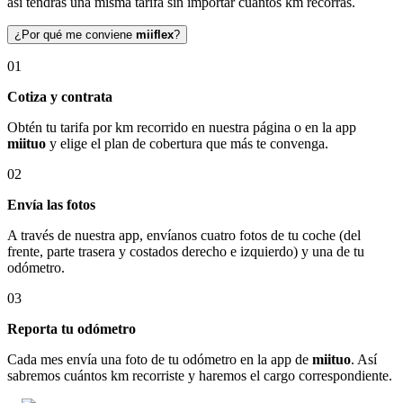
así tendrás una misma tarifa sin importar cuántos km recorras.
¿Por qué me conviene
miiflex
?
01
Cotiza y contrata
Obtén tu tarifa por km recorrido en nuestra página o en la app
miituo
y elige el plan de cobertura que más te convenga.
02
Envía las fotos
A través de nuestra app, envíanos cuatro fotos de tu coche (del
frente, parte trasera y costados derecho e izquierdo) y una de tu
odómetro.
03
Reporta tu odómetro
Cada mes envía una foto de tu odómetro en la app de
miituo
. Así
sabremos cuántos km recorriste y haremos el cargo correspondiente.