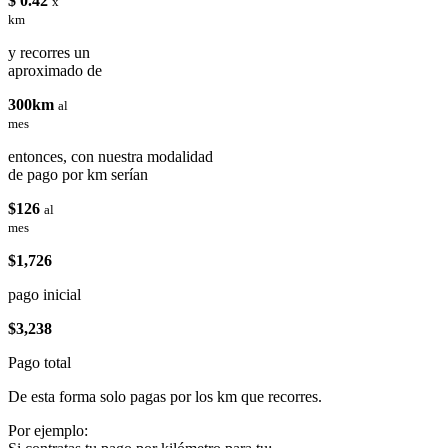
$ 0.42
x
km
y recorres un
aproximado de
300km
al
mes
entonces, con nuestra modalidad
de pago por km serían
$126
al
mes
$1,726
pago inicial
$3,238
Pago total
De esta forma solo pagas por los km que recorres.
Por ejemplo: