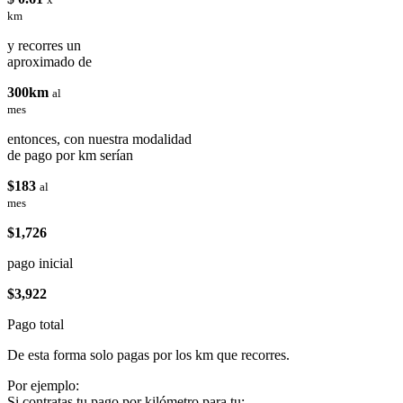
km
y recorres un
aproximado de
300km
al
mes
entonces, con nuestra modalidad
de pago por km serían
$183
al
mes
$1,726
pago inicial
$3,922
Pago total
De esta forma solo pagas por los km que recorres.
Por ejemplo:
Si contratas tu pago por kilómetro para tu: