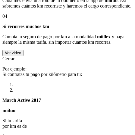
Cada mes envía una foto de tu odómetro en la app de
miituo
. Así
sabremos cuántos km recorriste y haremos el cargo correspondiente.
04
Si recorres muchos km
Cambia tu seguro de pago por km a la modalidad
miiflex
y paga
siempre la misma tarifa, sin importar cuantos km recorras.
Ver video
Cerrar
Por ejemplo:
Si contratas tu pago por kilómetro para tu:
March Active 2017
miituo
Si tu tarifa
por km es de