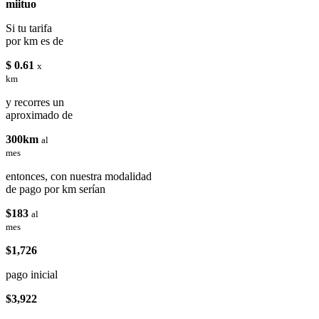
miituo
Si tu tarifa
por km es de
$ 0.61
x
km
y recorres un
aproximado de
300km
al
mes
entonces, con nuestra modalidad
de pago por km serían
$183
al
mes
$1,726
pago inicial
$3,922