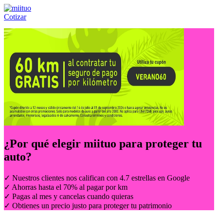
Cotizar
Llámanos al:
(55) 84-21-05-00
ó
800-953-00-59
¿Por qué elegir
miituo
para proteger tu
auto?
✓ Nuestros clientes nos califican con 4.7 estrellas en Google
✓ Ahorras hasta el 70% al pagar por km
✓ Pagas al mes y cancelas cuando quieras
✓ Obtienes un precio justo para proteger tu patrimonio