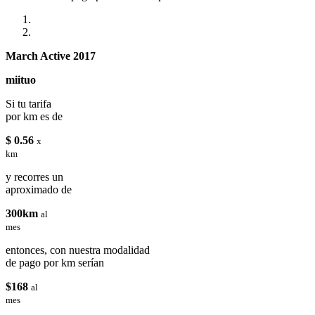
March Active 2017
miituo
Si tu tarifa
por km es de
$ 0.56
x
km
y recorres un
aproximado de
300km
al
mes
entonces, con nuestra modalidad
de pago por km serían
$168
al
mes