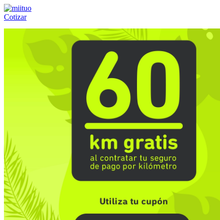
Cotizar
Llámanos al:
(55) 84-21-05-00
ó
800-953-00-59