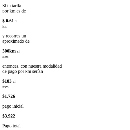
Si tu tarifa
por km es de
$ 0.61
x
km
y recorres un
aproximado de
300km
al
mes
entonces, con nuestra modalidad
de pago por km serían
$183
al
mes
$1,726
pago inicial
$3,922
Pago total