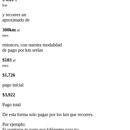
km
y recorres un
aproximado de
300km
al
mes
entonces, con nuestra modalidad
de pago por km serían
$183
al
mes
$1,726
pago inicial
$3,922
Pago total
De esta forma solo pagas por los km que recorres.
Por ejemplo:
Si contratas tu pago por kilómetro para tu: