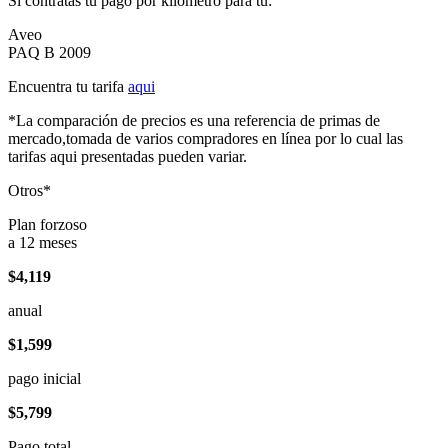
Si contratas tu pago por kilómetro para tu:
Aveo
PAQ B 2009
Encuentra tu tarifa
aqui
*La comparación de precios es una referencia de primas de
mercado,tomada de varios compradores en línea por lo cual las
tarifas aqui presentadas pueden variar.
Otros*
Plan forzoso
a 12 meses
$4,119
anual
$1,599
pago inicial
$5,799
Pago total