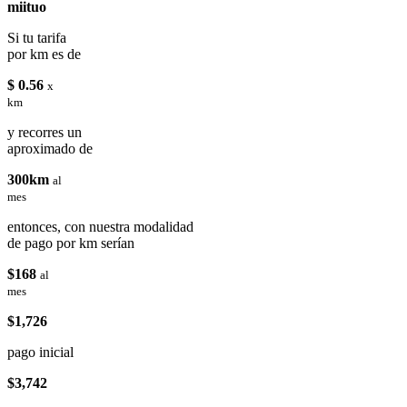
miituo
Si tu tarifa
por km es de
$ 0.56
x
km
y recorres un
aproximado de
300km
al
mes
entonces, con nuestra modalidad
de pago por km serían
$168
al
mes
$1,726
pago inicial
$3,742