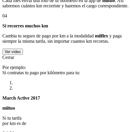
Cada mes envía una foto de tu odómetro en la app de
miituo
. Así
sabremos cuántos km recorriste y haremos el cargo correspondiente.
04
Si recorres muchos km
Cambia tu seguro de pago por km a la modalidad
miiflex
y paga
siempre la misma tarifa, sin importar cuantos km recorras.
Ver video
Cerrar
Por ejemplo:
Si contratas tu pago por kilómetro para tu:
March Active 2017
miituo
Si tu tarifa
por km es de