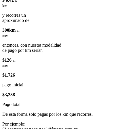
$ 0.42
x
km
y recorres un
aproximado de
300km
al
mes
entonces, con nuestra modalidad
de pago por km serían
$126
al
mes
$1,726
pago inicial
$3,238
Pago total
De esta forma solo pagas por los km que recorres.
Por ejemplo: