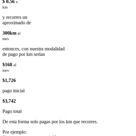
$ 0.56
x
km
y recorres un
aproximado de
300km
al
mes
entonces, con nuestra modalidad
de pago por km serían
$168
al
mes
$1,726
pago inicial
$3,742
Pago total
De esta forma solo pagas por los km que recorres.
Por ejemplo: