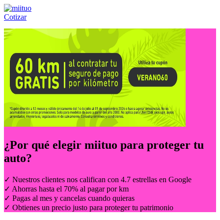
Cotizar
Llámanos al:
(55) 84-21-05-00
ó
800-953-00-59
¿Por qué elegir
miituo
para proteger tu
auto?
✓ Nuestros clientes nos califican con 4.7 estrellas en Google
✓ Ahorras hasta el 70% al pagar por km
✓ Pagas al mes y cancelas cuando quieras
✓ Obtienes un precio justo para proteger tu patrimonio