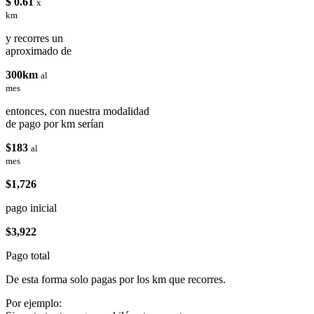
$ 0.61
x
km
y recorres un
aproximado de
300km
al
mes
entonces, con nuestra modalidad
de pago por km serían
$183
al
mes
$1,726
pago inicial
$3,922
Pago total
De esta forma solo pagas por los km que recorres.
Por ejemplo: