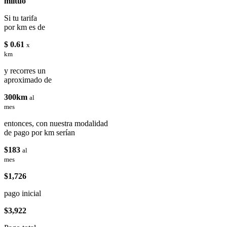
miituo
Si tu tarifa
por km es de
$ 0.61
x
km
y recorres un
aproximado de
300km
al
mes
entonces, con nuestra modalidad
de pago por km serían
$183
al
mes
$1,726
pago inicial
$3,922