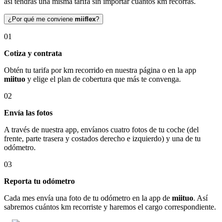
así tendrás una misma tarifa sin importar cuántos km recorras.
¿Por qué me conviene
miiflex
?
01
Cotiza y contrata
Obtén tu tarifa por km recorrido en nuestra página o en la app
miituo
y elige el plan de cobertura que más te convenga.
02
Envía las fotos
A través de nuestra app, envíanos cuatro fotos de tu coche (del
frente, parte trasera y costados derecho e izquierdo) y una de tu
odómetro.
03
Reporta tu odómetro
Cada mes envía una foto de tu odómetro en la app de
miituo
. Así
sabremos cuántos km recorriste y haremos el cargo correspondiente.