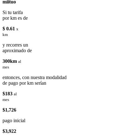
miituo
Si tu tarifa
por km es de
$ 0.61
x
km
y recorres un
aproximado de
300km
al
mes
entonces, con nuestra modalidad
de pago por km serían
$183
al
mes
$1,726
pago inicial
$3,922