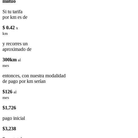
miituo
Si tu tarifa
por km es de
$ 0.42
x
km
y recorres un
aproximado de
300km
al
mes
entonces, con nuestra modalidad
de pago por km serían
$126
al
mes
$1,726
pago inicial
$3,238