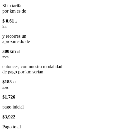
Si tu tarifa
por km es de
$ 0.61
x
km
y recorres un
aproximado de
300km
al
mes
entonces, con nuestra modalidad
de pago por km serían
$183
al
mes
$1,726
pago inicial
$3,922
Pago total