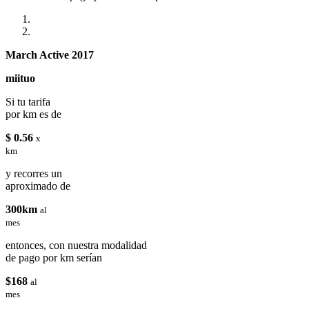
March Active 2017
miituo
Si tu tarifa
por km es de
$ 0.56
x
km
y recorres un
aproximado de
300km
al
mes
entonces, con nuestra modalidad
de pago por km serían
$168
al
mes