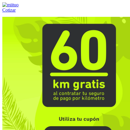
Cotizar
Llámanos al:
(55) 84-21-05-00
ó
800-953-00-59