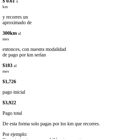
$ 0.61
x
km
y recorres un
aproximado de
300km
al
mes
entonces, con nuestra modalidad
de pago por km serían
$183
al
mes
$1,726
pago inicial
$3,922
Pago total
De esta forma solo pagas por los km que recorres.
Por ejemplo: