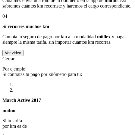
Cada mes envía una foto de tu odómetro en la app de
miituo
. Así
sabremos cuántos km recorriste y haremos el cargo correspondiente.
04
Si recorres muchos km
Cambia tu seguro de pago por km a la modalidad
miiflex
y paga
siempre la misma tarifa, sin importar cuantos km recorras.
Ver video
Cerrar
Por ejemplo:
Si contratas tu pago por kilómetro para tu:
March Active 2017
miituo
Si tu tarifa
por km es de