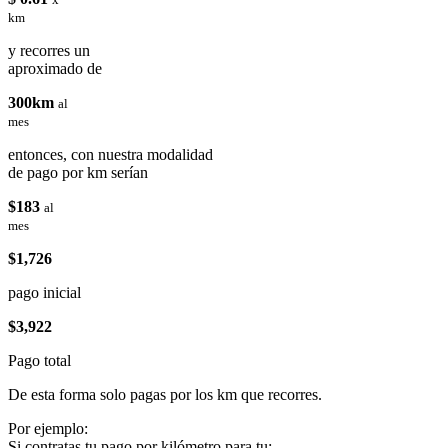
km
y recorres un
aproximado de
300km
al
mes
entonces, con nuestra modalidad
de pago por km serían
$183
al
mes
$1,726
pago inicial
$3,922
Pago total
De esta forma solo pagas por los km que recorres.
Por ejemplo:
Si contratas tu pago por kilómetro para tu: