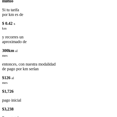
miituo
Si tu tarifa
por km es de
$ 0.42
x
km
y recorres un
aproximado de
300km
al
mes
entonces, con nuestra modalidad
de pago por km serían
$126
al
mes
$1,726
pago inicial
$3,238