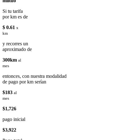
miituo
Si tu tarifa
por km es de
$ 0.61
x
km
y recorres un
aproximado de
300km
al
mes
entonces, con nuestra modalidad
de pago por km serían
$183
al
mes
$1,726
pago inicial
$3,922