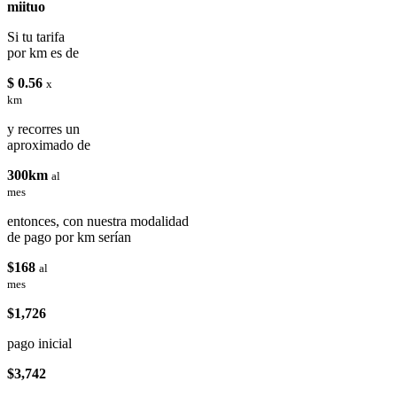
miituo
Si tu tarifa
por km es de
$ 0.56
x
km
y recorres un
aproximado de
300km
al
mes
entonces, con nuestra modalidad
de pago por km serían
$168
al
mes
$1,726
pago inicial
$3,742