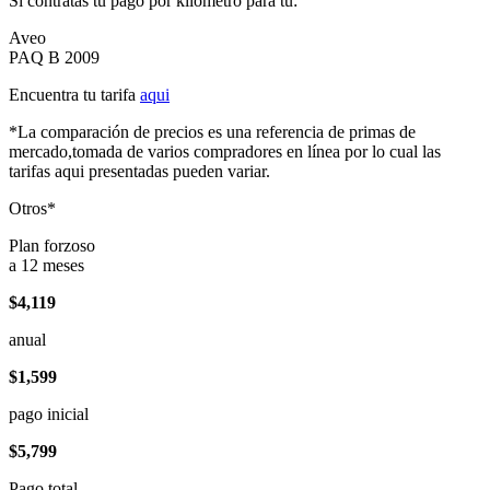
Si contratas tu pago por kilómetro para tu:
Aveo
PAQ B 2009
Encuentra tu tarifa
aqui
*La comparación de precios es una referencia de primas de
mercado,tomada de varios compradores en línea por lo cual las
tarifas aqui presentadas pueden variar.
Otros*
Plan forzoso
a 12 meses
$4,119
anual
$1,599
pago inicial
$5,799
Pago total