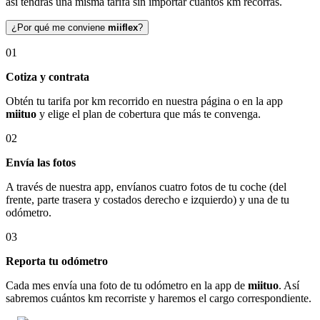
así tendrás una misma tarifa sin importar cuántos km recorras.
¿Por qué me conviene
miiflex
?
01
Cotiza y contrata
Obtén tu tarifa por km recorrido en nuestra página o en la app
miituo
y elige el plan de cobertura que más te convenga.
02
Envía las fotos
A través de nuestra app, envíanos cuatro fotos de tu coche (del
frente, parte trasera y costados derecho e izquierdo) y una de tu
odómetro.
03
Reporta tu odómetro
Cada mes envía una foto de tu odómetro en la app de
miituo
. Así
sabremos cuántos km recorriste y haremos el cargo correspondiente.