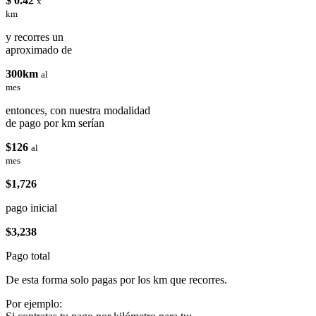
$ 0.42
x
km
y recorres un
aproximado de
300km
al
mes
entonces, con nuestra modalidad
de pago por km serían
$126
al
mes
$1,726
pago inicial
$3,238
Pago total
De esta forma solo pagas por los km que recorres.
Por ejemplo: