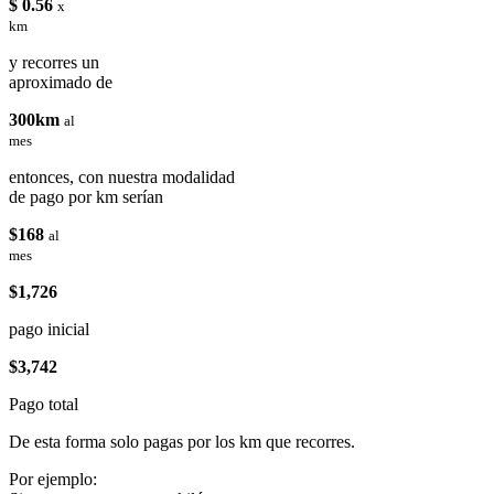
$ 0.56
x
km
y recorres un
aproximado de
300km
al
mes
entonces, con nuestra modalidad
de pago por km serían
$168
al
mes
$1,726
pago inicial
$3,742
Pago total
De esta forma solo pagas por los km que recorres.
Por ejemplo: