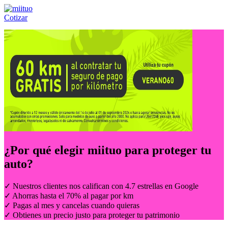
Cotizar
Llámanos al:
(55) 84-21-05-00
ó
800-953-00-59
¿Por qué elegir
miituo
para proteger tu
auto?
✓ Nuestros clientes nos califican con 4.7 estrellas en Google
✓ Ahorras hasta el 70% al pagar por km
✓ Pagas al mes y cancelas cuando quieras
✓ Obtienes un precio justo para proteger tu patrimonio