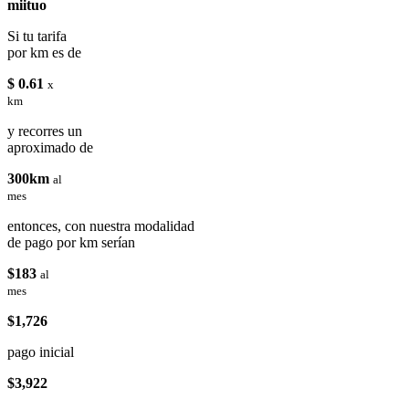
miituo
Si tu tarifa
por km es de
$ 0.61
x
km
y recorres un
aproximado de
300km
al
mes
entonces, con nuestra modalidad
de pago por km serían
$183
al
mes
$1,726
pago inicial
$3,922