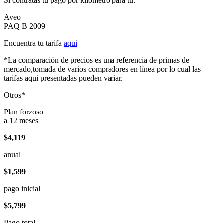
Si contratas tu pago por kilómetro para tu:
Aveo
PAQ B 2009
Encuentra tu tarifa
aqui
*La comparación de precios es una referencia de primas de
mercado,tomada de varios compradores en línea por lo cual las
tarifas aqui presentadas pueden variar.
Otros*
Plan forzoso
a 12 meses
$4,119
anual
$1,599
pago inicial
$5,799
Pago total