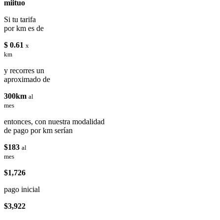
miituo
Si tu tarifa
por km es de
$ 0.61
x
km
y recorres un
aproximado de
300km
al
mes
entonces, con nuestra modalidad
de pago por km serían
$183
al
mes
$1,726
pago inicial
$3,922