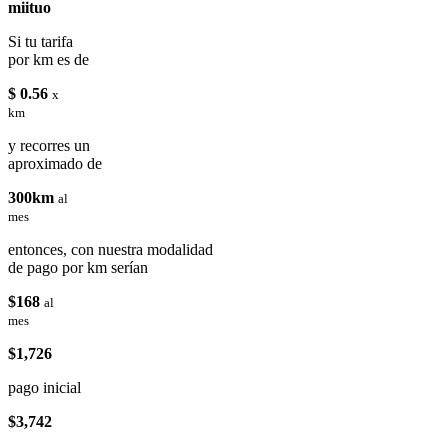
miituo
Si tu tarifa
por km es de
$ 0.56
x
km
y recorres un
aproximado de
300km
al
mes
entonces, con nuestra modalidad
de pago por km serían
$168
al
mes
$1,726
pago inicial
$3,742