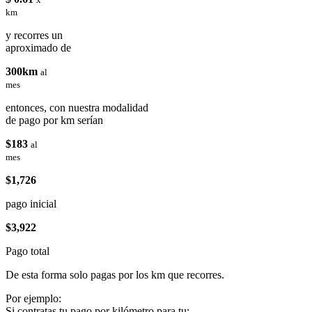
km
y recorres un
aproximado de
300km
al
mes
entonces, con nuestra modalidad
de pago por km serían
$183
al
mes
$1,726
pago inicial
$3,922
Pago total
De esta forma solo pagas por los km que recorres.
Por ejemplo:
Si contratas tu pago por kilómetro para tu: