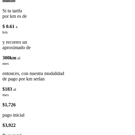
miituo
Si tu tarifa
por km es de
$ 0.61
x
km
y recorres un
aproximado de
300km
al
mes
entonces, con nuestra modalidad
de pago por km serían
$183
al
mes
$1,726
pago inicial
$3,922