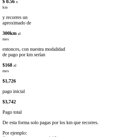
$ 0.56
x
km
y recorres un
aproximado de
300km
al
mes
entonces, con nuestra modalidad
de pago por km serían
$168
al
mes
$1,726
pago inicial
$3,742
Pago total
De esta forma solo pagas por los km que recorres.
Por ejemplo: