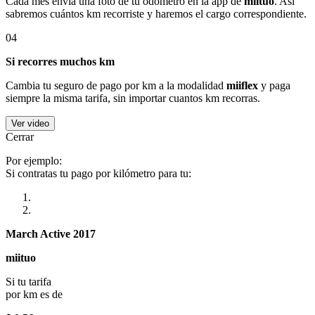
Cada mes envía una foto de tu odómetro en la app de
miituo
. Así
sabremos cuántos km recorriste y haremos el cargo correspondiente.
04
Si recorres muchos km
Cambia tu seguro de pago por km a la modalidad
miiflex
y paga
siempre la misma tarifa, sin importar cuantos km recorras.
Ver video
Cerrar
Por ejemplo:
Si contratas tu pago por kilómetro para tu:
March Active 2017
miituo
Si tu tarifa
por km es de