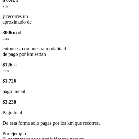
$ 0.42
x
km
y recorres un
aproximado de
300km
al
mes
entonces, con nuestra modalidad
de pago por km serían
$126
al
mes
$1,726
pago inicial
$3,238
Pago total
De esta forma solo pagas por los km que recorres.
Por ejemplo: