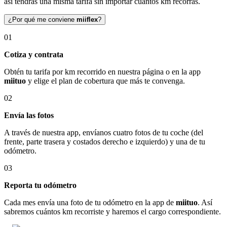
así tendrás una misma tarifa sin importar cuántos km recorras.
¿Por qué me conviene
miiflex
?
01
Cotiza y contrata
Obtén tu tarifa por km recorrido en nuestra página o en la app
miituo
y elige el plan de cobertura que más te convenga.
02
Envía las fotos
A través de nuestra app, envíanos cuatro fotos de tu coche (del
frente, parte trasera y costados derecho e izquierdo) y una de tu
odómetro.
03
Reporta tu odómetro
Cada mes envía una foto de tu odómetro en la app de
miituo
. Así
sabremos cuántos km recorriste y haremos el cargo correspondiente.