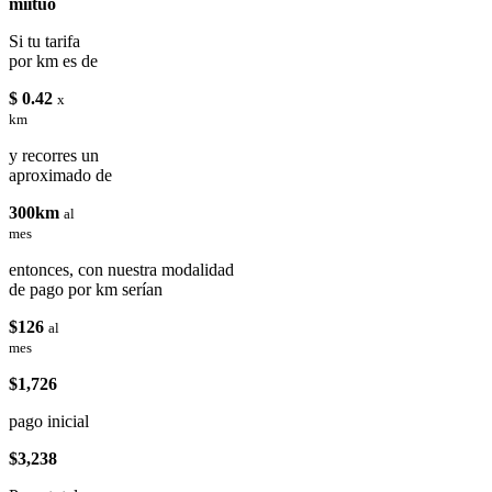
miituo
Si tu tarifa
por km es de
$ 0.42
x
km
y recorres un
aproximado de
300km
al
mes
entonces, con nuestra modalidad
de pago por km serían
$126
al
mes
$1,726
pago inicial
$3,238