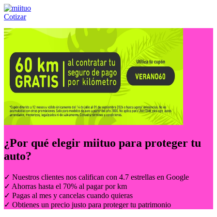
Cotizar
Llámanos al:
(55) 84-21-05-00
ó
800-953-00-59
¿Por qué elegir
miituo
para proteger tu
auto?
✓ Nuestros clientes nos califican con 4.7 estrellas en Google
✓ Ahorras hasta el 70% al pagar por km
✓ Pagas al mes y cancelas cuando quieras
✓ Obtienes un precio justo para proteger tu patrimonio