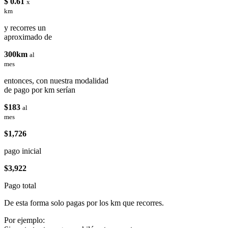
$ 0.61
x
km
y recorres un
aproximado de
300km
al
mes
entonces, con nuestra modalidad
de pago por km serían
$183
al
mes
$1,726
pago inicial
$3,922
Pago total
De esta forma solo pagas por los km que recorres.
Por ejemplo: