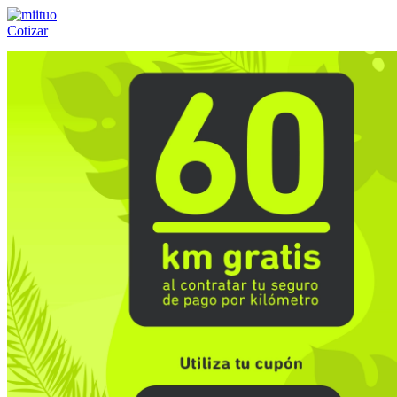
Cotizar
Llámanos al:
(55) 84-21-05-00
ó
800-953-00-59