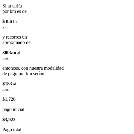
Si tu tarifa
por km es de
$ 0.61
x
km
y recorres un
aproximado de
300km
al
mes
entonces, con nuestra modalidad
de pago por km serían
$183
al
mes
$1,726
pago inicial
$3,922
Pago total