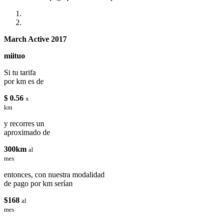
March Active 2017
miituo
Si tu tarifa
por km es de
$ 0.56
x
km
y recorres un
aproximado de
300km
al
mes
entonces, con nuestra modalidad
de pago por km serían
$168
al
mes