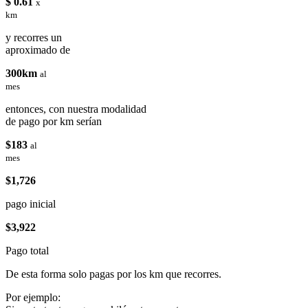
$ 0.61
x
km
y recorres un
aproximado de
300km
al
mes
entonces, con nuestra modalidad
de pago por km serían
$183
al
mes
$1,726
pago inicial
$3,922
Pago total
De esta forma solo pagas por los km que recorres.
Por ejemplo: