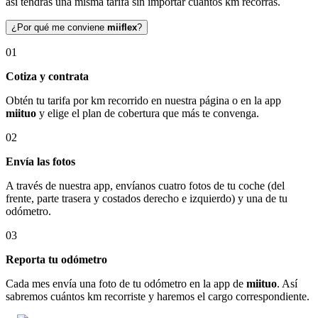
así tendrás una misma tarifa sin importar cuántos km recorras.
¿Por qué me conviene
miiflex
?
01
Cotiza y contrata
Obtén tu tarifa por km recorrido en nuestra página o en la app
miituo
y elige el plan de cobertura que más te convenga.
02
Envía las fotos
A través de nuestra app, envíanos cuatro fotos de tu coche (del
frente, parte trasera y costados derecho e izquierdo) y una de tu
odómetro.
03
Reporta tu odómetro
Cada mes envía una foto de tu odómetro en la app de
miituo
. Así
sabremos cuántos km recorriste y haremos el cargo correspondiente.