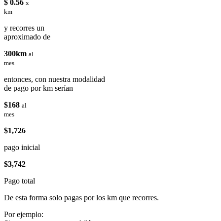
$ 0.56
x
km
y recorres un
aproximado de
300km
al
mes
entonces, con nuestra modalidad
de pago por km serían
$168
al
mes
$1,726
pago inicial
$3,742
Pago total
De esta forma solo pagas por los km que recorres.
Por ejemplo: