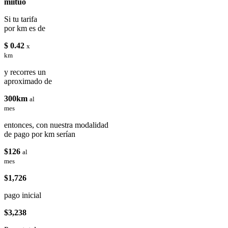
miituo
Si tu tarifa
por km es de
$ 0.42
x
km
y recorres un
aproximado de
300km
al
mes
entonces, con nuestra modalidad
de pago por km serían
$126
al
mes
$1,726
pago inicial
$3,238