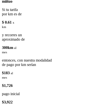
miituo
Si tu tarifa
por km es de
$ 0.61
x
km
y recorres un
aproximado de
300km
al
mes
entonces, con nuestra modalidad
de pago por km serían
$183
al
mes
$1,726
pago inicial
$3,922