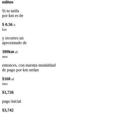
miituo
Si tu tarifa
por km es de
$ 0.56
x
km
y recorres un
aproximado de
300km
al
mes
entonces, con nuestra modalidad
de pago por km serían
$168
al
mes
$1,726
pago inicial
$3,742