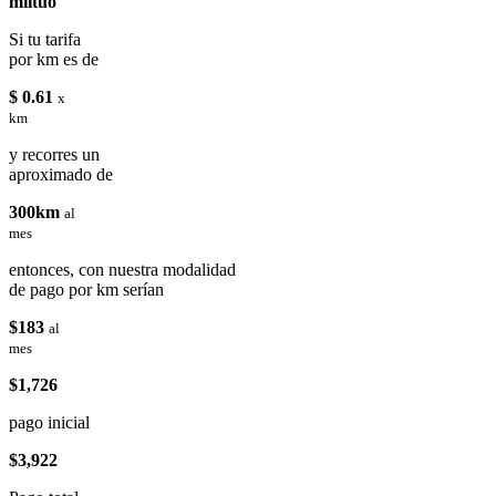
miituo
Si tu tarifa
por km es de
$ 0.61
x
km
y recorres un
aproximado de
300km
al
mes
entonces, con nuestra modalidad
de pago por km serían
$183
al
mes
$1,726
pago inicial
$3,922