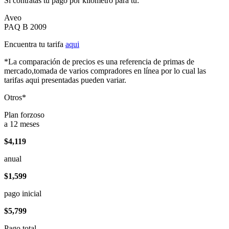
Si contratas tu pago por kilómetro para tu:
Aveo
PAQ B 2009
Encuentra tu tarifa
aqui
*La comparación de precios es una referencia de primas de
mercado,tomada de varios compradores en línea por lo cual las
tarifas aqui presentadas pueden variar.
Otros*
Plan forzoso
a 12 meses
$4,119
anual
$1,599
pago inicial
$5,799
Pago total