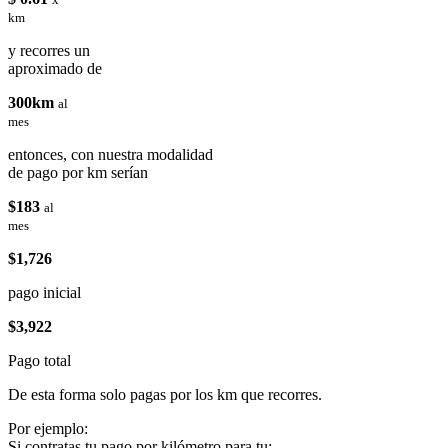
km
y recorres un
aproximado de
300km
al
mes
entonces, con nuestra modalidad
de pago por km serían
$183
al
mes
$1,726
pago inicial
$3,922
Pago total
De esta forma solo pagas por los km que recorres.
Por ejemplo:
Si contratas tu pago por kilómetro para tu: