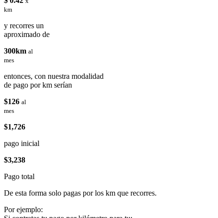
$ 0.42
x
km
y recorres un
aproximado de
300km
al
mes
entonces, con nuestra modalidad
de pago por km serían
$126
al
mes
$1,726
pago inicial
$3,238
Pago total
De esta forma solo pagas por los km que recorres.
Por ejemplo: