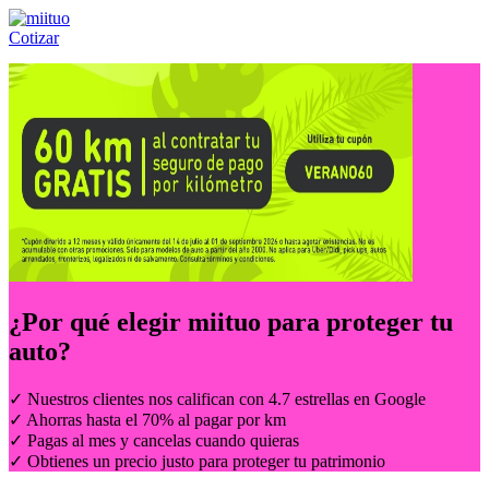
Cotizar
Llámanos al:
(55) 84-21-05-00
ó
800-953-00-59
¿Por qué elegir
miituo
para proteger tu
auto?
✓ Nuestros clientes nos califican con 4.7 estrellas en Google
✓ Ahorras hasta el 70% al pagar por km
✓ Pagas al mes y cancelas cuando quieras
✓ Obtienes un precio justo para proteger tu patrimonio