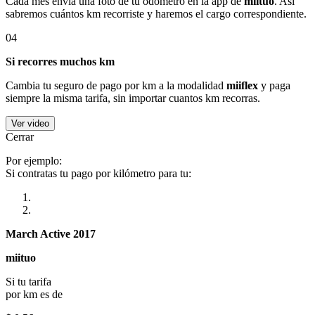
Cada mes envía una foto de tu odómetro en la app de
miituo
. Así
sabremos cuántos km recorriste y haremos el cargo correspondiente.
04
Si recorres muchos km
Cambia tu seguro de pago por km a la modalidad
miiflex
y paga
siempre la misma tarifa, sin importar cuantos km recorras.
Ver video
Cerrar
Por ejemplo:
Si contratas tu pago por kilómetro para tu:
March Active 2017
miituo
Si tu tarifa
por km es de