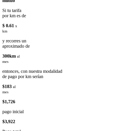
miituo
Si tu tarifa
por km es de
$ 0.61
x
km
y recorres un
aproximado de
300km
al
mes
entonces, con nuestra modalidad
de pago por km serían
$183
al
mes
$1,726
pago inicial
$3,922