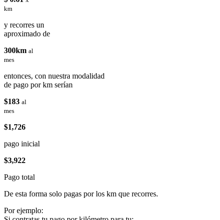
km
y recorres un
aproximado de
300km
al
mes
entonces, con nuestra modalidad
de pago por km serían
$183
al
mes
$1,726
pago inicial
$3,922
Pago total
De esta forma solo pagas por los km que recorres.
Por ejemplo:
Si contratas tu pago por kilómetro para tu: