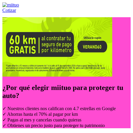
Cotizar
Llámanos al:
(55) 84-21-05-00
ó
800-953-00-59
¿Por qué elegir
miituo
para proteger tu
auto?
✓ Nuestros clientes nos califican con 4.7 estrellas en Google
✓ Ahorras hasta el 70% al pagar por km
✓ Pagas al mes y cancelas cuando quieras
✓ Obtienes un precio justo para proteger tu patrimonio