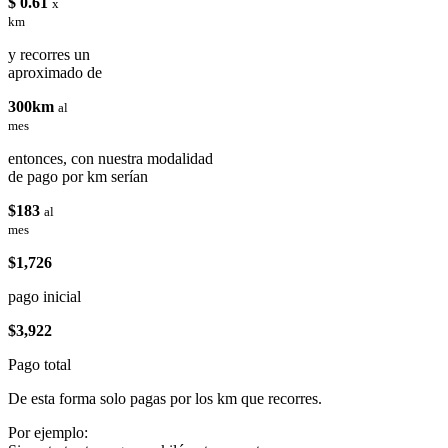
$ 0.61
x
km
y recorres un
aproximado de
300km
al
mes
entonces, con nuestra modalidad
de pago por km serían
$183
al
mes
$1,726
pago inicial
$3,922
Pago total
De esta forma solo pagas por los km que recorres.
Por ejemplo: