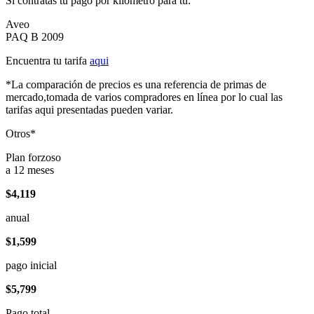
Si contratas tu pago por kilómetro para tu:
Aveo
PAQ B 2009
Encuentra tu tarifa
aqui
*La comparación de precios es una referencia de primas de
mercado,tomada de varios compradores en línea por lo cual las
tarifas aqui presentadas pueden variar.
Otros*
Plan forzoso
a 12 meses
$4,119
anual
$1,599
pago inicial
$5,799
Pago total