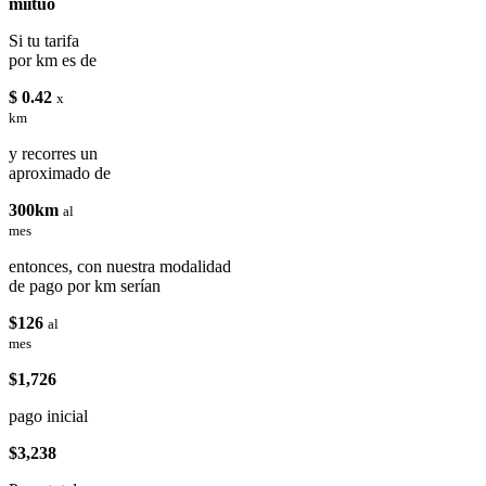
miituo
Si tu tarifa
por km es de
$ 0.42
x
km
y recorres un
aproximado de
300km
al
mes
entonces, con nuestra modalidad
de pago por km serían
$126
al
mes
$1,726
pago inicial
$3,238