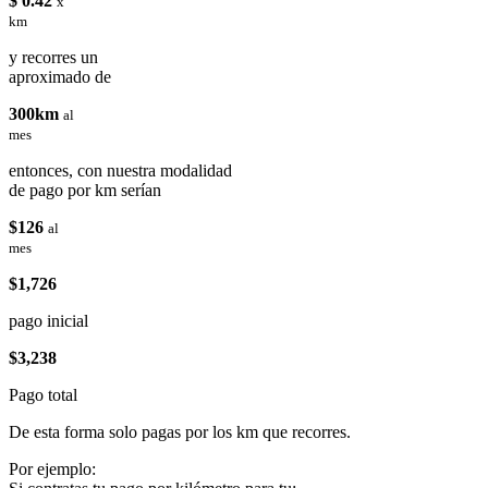
$ 0.42
x
km
y recorres un
aproximado de
300km
al
mes
entonces, con nuestra modalidad
de pago por km serían
$126
al
mes
$1,726
pago inicial
$3,238
Pago total
De esta forma solo pagas por los km que recorres.
Por ejemplo: