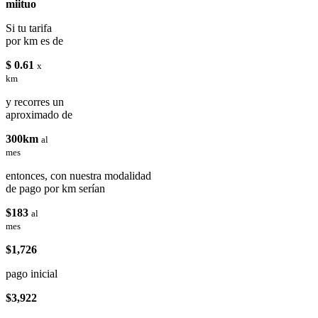
miituo
Si tu tarifa
por km es de
$ 0.61
x
km
y recorres un
aproximado de
300km
al
mes
entonces, con nuestra modalidad
de pago por km serían
$183
al
mes
$1,726
pago inicial
$3,922