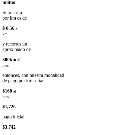
miituo
Si tu tarifa
por km es de
$ 0.56
x
km
y recorres un
aproximado de
300km
al
mes
entonces, con nuestra modalidad
de pago por km serían
$168
al
mes
$1,726
pago inicial
$3,742