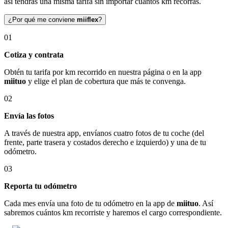
así tendrás una misma tarifa sin importar cuántos km recorras.
¿Por qué me conviene
miiflex
?
01
Cotiza y contrata
Obtén tu tarifa por km recorrido en nuestra página o en la app
miituo
y elige el plan de cobertura que más te convenga.
02
Envía las fotos
A través de nuestra app, envíanos cuatro fotos de tu coche (del
frente, parte trasera y costados derecho e izquierdo) y una de tu
odómetro.
03
Reporta tu odómetro
Cada mes envía una foto de tu odómetro en la app de
miituo
. Así
sabremos cuántos km recorriste y haremos el cargo correspondiente.