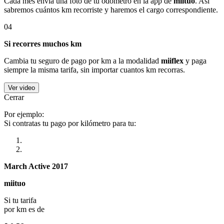
Cada mes envía una foto de tu odómetro en la app de
miituo
. Así
sabremos cuántos km recorriste y haremos el cargo correspondiente.
04
Si recorres muchos km
Cambia tu seguro de pago por km a la modalidad
miiflex
y paga
siempre la misma tarifa, sin importar cuantos km recorras.
Ver video
Cerrar
Por ejemplo:
Si contratas tu pago por kilómetro para tu:
March Active 2017
miituo
Si tu tarifa
por km es de