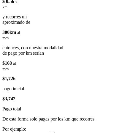
$ 0.56
x
km
y recorres un
aproximado de
300km
al
mes
entonces, con nuestra modalidad
de pago por km serían
$168
al
mes
$1,726
pago inicial
$3,742
Pago total
De esta forma solo pagas por los km que recorres.
Por ejemplo: