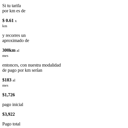
Si tu tarifa
por km es de
$ 0.61
x
km
y recorres un
aproximado de
300km
al
mes
entonces, con nuestra modalidad
de pago por km serían
$183
al
mes
$1,726
pago inicial
$3,922
Pago total