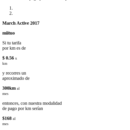
March Active 2017
miituo
Si tu tarifa
por km es de
$ 0.56
x
km
y recorres un
aproximado de
300km
al
mes
entonces, con nuestra modalidad
de pago por km serían
$168
al
mes