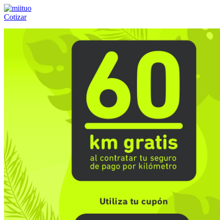
Cotizar
Llámanos al:
(55) 84-21-05-00
ó
800-953-00-59