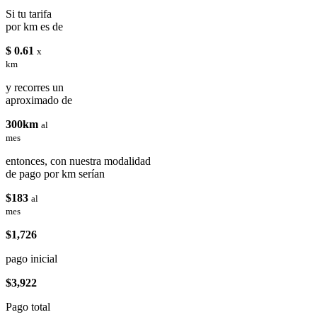
Si tu tarifa
por km es de
$ 0.61
x
km
y recorres un
aproximado de
300km
al
mes
entonces, con nuestra modalidad
de pago por km serían
$183
al
mes
$1,726
pago inicial
$3,922
Pago total