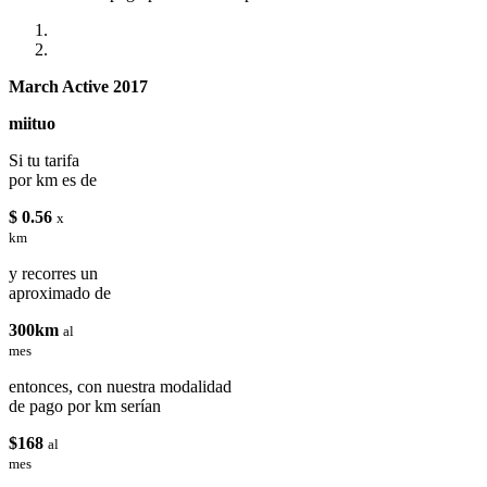
March Active 2017
miituo
Si tu tarifa
por km es de
$ 0.56
x
km
y recorres un
aproximado de
300km
al
mes
entonces, con nuestra modalidad
de pago por km serían
$168
al
mes