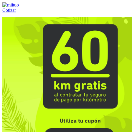
Cotizar
Llámanos al:
(55) 84-21-05-00
ó
800-953-00-59