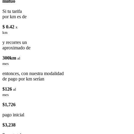
miituo
Si tu tarifa
por km es de
$ 0.42
x
km
y recorres un
aproximado de
300km
al
mes
entonces, con nuestra modalidad
de pago por km serían
$126
al
mes
$1,726
pago inicial
$3,238