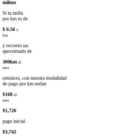
miituo
Si tu tarifa
por km es de
$ 0.56
x
km
y recorres un
aproximado de
300km
al
mes
entonces, con nuestra modalidad
de pago por km serían
$168
al
mes
$1,726
pago inicial
$3,742