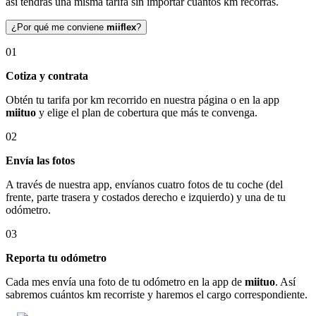
así tendrás una misma tarifa sin importar cuántos km recorras.
¿Por qué me conviene
miiflex
?
01
Cotiza y contrata
Obtén tu tarifa por km recorrido en nuestra página o en la app
miituo
y elige el plan de cobertura que más te convenga.
02
Envía las fotos
A través de nuestra app, envíanos cuatro fotos de tu coche (del
frente, parte trasera y costados derecho e izquierdo) y una de tu
odómetro.
03
Reporta tu odómetro
Cada mes envía una foto de tu odómetro en la app de
miituo
. Así
sabremos cuántos km recorriste y haremos el cargo correspondiente.