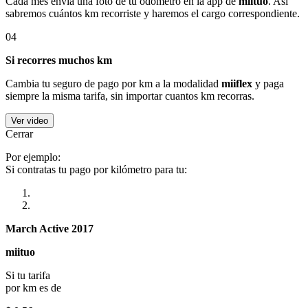
Cada mes envía una foto de tu odómetro en la app de
miituo
. Así
sabremos cuántos km recorriste y haremos el cargo correspondiente.
04
Si recorres muchos km
Cambia tu seguro de pago por km a la modalidad
miiflex
y paga
siempre la misma tarifa, sin importar cuantos km recorras.
Ver video
Cerrar
Por ejemplo:
Si contratas tu pago por kilómetro para tu:
March Active 2017
miituo
Si tu tarifa
por km es de