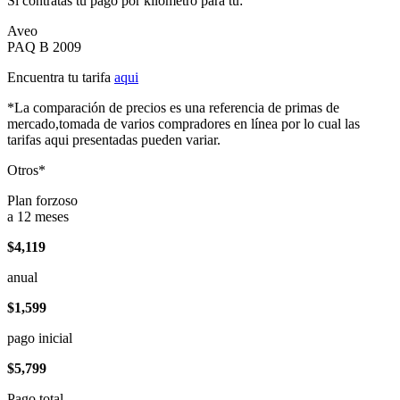
Si contratas tu pago por kilómetro para tu:
Aveo
PAQ B 2009
Encuentra tu tarifa
aqui
*La comparación de precios es una referencia de primas de
mercado,tomada de varios compradores en línea por lo cual las
tarifas aqui presentadas pueden variar.
Otros*
Plan forzoso
a 12 meses
$4,119
anual
$1,599
pago inicial
$5,799
Pago total