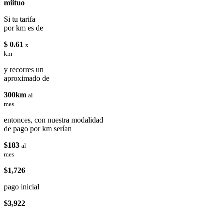
miituo
Si tu tarifa
por km es de
$ 0.61
x
km
y recorres un
aproximado de
300km
al
mes
entonces, con nuestra modalidad
de pago por km serían
$183
al
mes
$1,726
pago inicial
$3,922