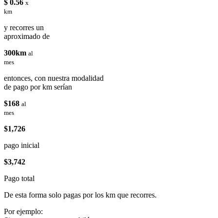
$ 0.56
x
km
y recorres un
aproximado de
300km
al
mes
entonces, con nuestra modalidad
de pago por km serían
$168
al
mes
$1,726
pago inicial
$3,742
Pago total
De esta forma solo pagas por los km que recorres.
Por ejemplo: