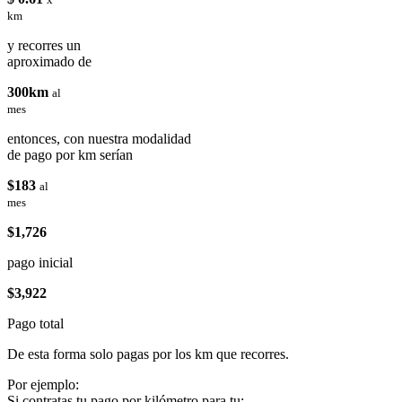
km
y recorres un
aproximado de
300km
al
mes
entonces, con nuestra modalidad
de pago por km serían
$183
al
mes
$1,726
pago inicial
$3,922
Pago total
De esta forma solo pagas por los km que recorres.
Por ejemplo:
Si contratas tu pago por kilómetro para tu: