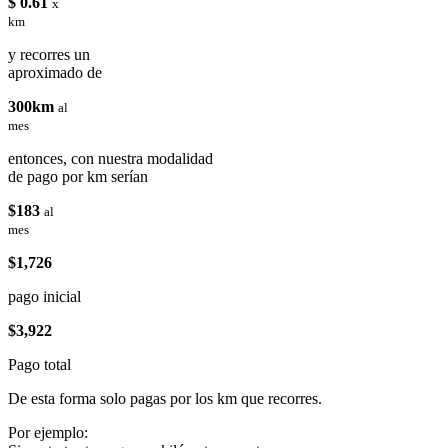
$ 0.61
x
km
y recorres un
aproximado de
300km
al
mes
entonces, con nuestra modalidad
de pago por km serían
$183
al
mes
$1,726
pago inicial
$3,922
Pago total
De esta forma solo pagas por los km que recorres.
Por ejemplo: