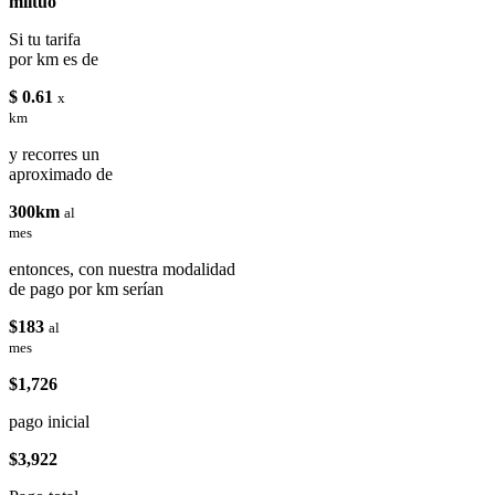
miituo
Si tu tarifa
por km es de
$ 0.61
x
km
y recorres un
aproximado de
300km
al
mes
entonces, con nuestra modalidad
de pago por km serían
$183
al
mes
$1,726
pago inicial
$3,922