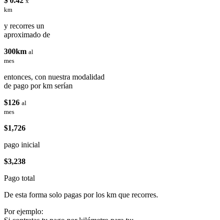
$ 0.42
x
km
y recorres un
aproximado de
300km
al
mes
entonces, con nuestra modalidad
de pago por km serían
$126
al
mes
$1,726
pago inicial
$3,238
Pago total
De esta forma solo pagas por los km que recorres.
Por ejemplo: