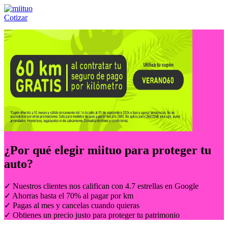
Cotizar
Llámanos al:
(55) 84-21-05-00
ó
800-953-00-59
¿Por qué elegir
miituo
para proteger tu
auto?
✓ Nuestros clientes nos califican con 4.7 estrellas en Google
✓ Ahorras hasta el 70% al pagar por km
✓ Pagas al mes y cancelas cuando quieras
✓ Obtienes un precio justo para proteger tu patrimonio