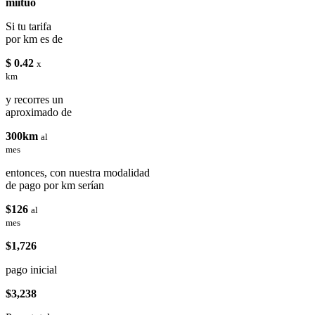
miituo
Si tu tarifa
por km es de
$ 0.42
x
km
y recorres un
aproximado de
300km
al
mes
entonces, con nuestra modalidad
de pago por km serían
$126
al
mes
$1,726
pago inicial
$3,238