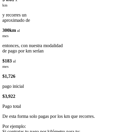
km
y recorres un
aproximado de
300km
al
mes
entonces, con nuestra modalidad
de pago por km serían
$183
al
mes
$1,726
pago inicial
$3,922
Pago total
De esta forma solo pagas por los km que recorres.
Por ejemplo:
Si contratas tu pago por kilómetro para tu: