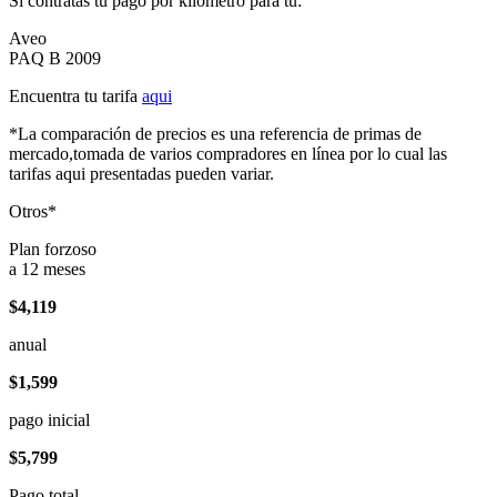
Si contratas tu pago por kilómetro para tu:
Aveo
PAQ B 2009
Encuentra tu tarifa
aqui
*La comparación de precios es una referencia de primas de
mercado,tomada de varios compradores en línea por lo cual las
tarifas aqui presentadas pueden variar.
Otros*
Plan forzoso
a 12 meses
$4,119
anual
$1,599
pago inicial
$5,799
Pago total