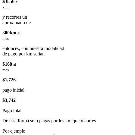
$ 0.56
x
km
y recorres un
aproximado de
300km
al
mes
entonces, con nuestra modalidad
de pago por km serían
$168
al
mes
$1,726
pago inicial
$3,742
Pago total
De esta forma solo pagas por los km que recorres.
Por ejemplo: