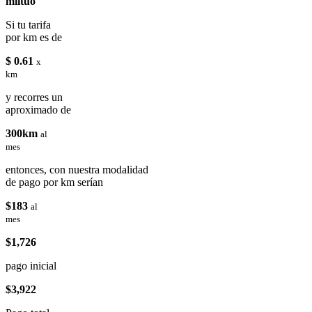
miituo
Si tu tarifa
por km es de
$ 0.61
x
km
y recorres un
aproximado de
300km
al
mes
entonces, con nuestra modalidad
de pago por km serían
$183
al
mes
$1,726
pago inicial
$3,922