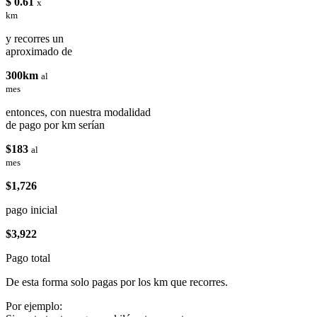
$ 0.61
x
km
y recorres un
aproximado de
300km
al
mes
entonces, con nuestra modalidad
de pago por km serían
$183
al
mes
$1,726
pago inicial
$3,922
Pago total
De esta forma solo pagas por los km que recorres.
Por ejemplo: