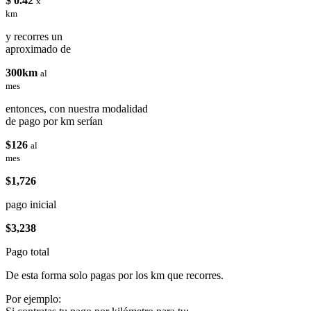
$ 0.42
x
km
y recorres un
aproximado de
300km
al
mes
entonces, con nuestra modalidad
de pago por km serían
$126
al
mes
$1,726
pago inicial
$3,238
Pago total
De esta forma solo pagas por los km que recorres.
Por ejemplo: