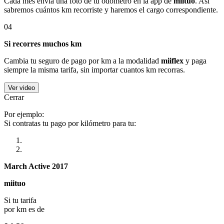
Cada mes envía una foto de tu odómetro en la app de
miituo
. Así
sabremos cuántos km recorriste y haremos el cargo correspondiente.
04
Si recorres muchos km
Cambia tu seguro de pago por km a la modalidad
miiflex
y paga
siempre la misma tarifa, sin importar cuantos km recorras.
Ver video
Cerrar
Por ejemplo:
Si contratas tu pago por kilómetro para tu:
March Active 2017
miituo
Si tu tarifa
por km es de