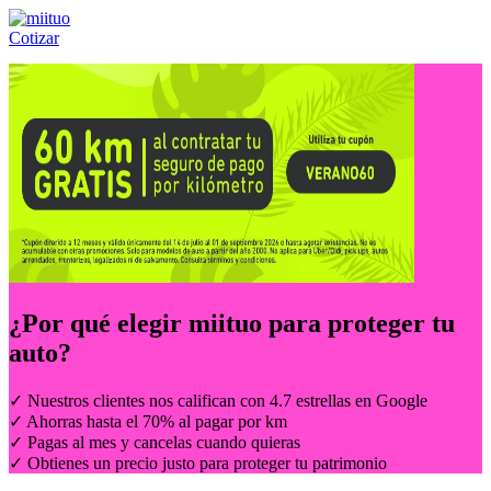
Cotizar
Llámanos al:
(55) 84-21-05-00
ó
800-953-00-59
¿Por qué elegir
miituo
para proteger tu
auto?
✓ Nuestros clientes nos califican con 4.7 estrellas en Google
✓ Ahorras hasta el 70% al pagar por km
✓ Pagas al mes y cancelas cuando quieras
✓ Obtienes un precio justo para proteger tu patrimonio