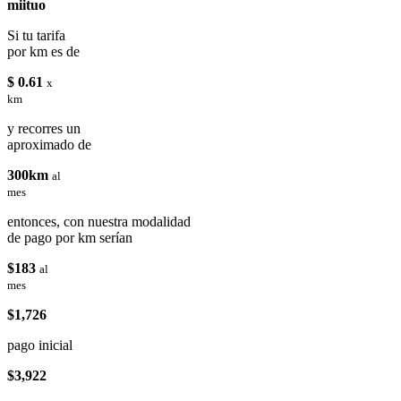
miituo
Si tu tarifa
por km es de
$ 0.61
x
km
y recorres un
aproximado de
300km
al
mes
entonces, con nuestra modalidad
de pago por km serían
$183
al
mes
$1,726
pago inicial
$3,922