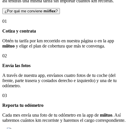
así tendrás una misma tarifa sin importar cuántos km recorras.
¿Por qué me conviene
miiflex
?
01
Cotiza y contrata
Obtén tu tarifa por km recorrido en nuestra página o en la app
miituo
y elige el plan de cobertura que más te convenga.
02
Envía las fotos
A través de nuestra app, envíanos cuatro fotos de tu coche (del
frente, parte trasera y costados derecho e izquierdo) y una de tu
odómetro.
03
Reporta tu odómetro
Cada mes envía una foto de tu odómetro en la app de
miituo
. Así
sabremos cuántos km recorriste y haremos el cargo correspondiente.