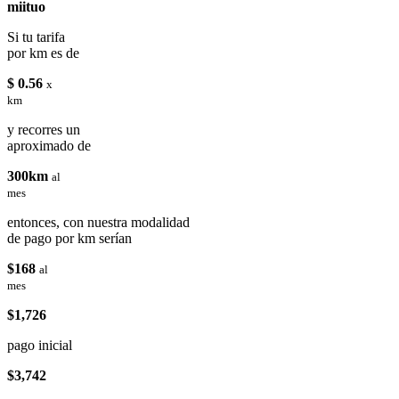
miituo
Si tu tarifa
por km es de
$ 0.56
x
km
y recorres un
aproximado de
300km
al
mes
entonces, con nuestra modalidad
de pago por km serían
$168
al
mes
$1,726
pago inicial
$3,742