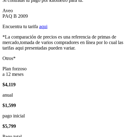
Si contratas tu pago por kilómetro para tu:
Aveo
PAQ B 2009
Encuentra tu tarifa
aqui
*La comparación de precios es una referencia de primas de
mercado,tomada de varios compradores en línea por lo cual las
tarifas aqui presentadas pueden variar.
Otros*
Plan forzoso
a 12 meses
$4,119
anual
$1,599
pago inicial
$5,799
Pago total