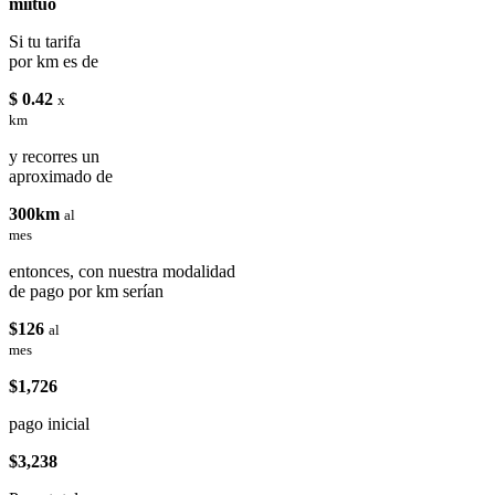
miituo
Si tu tarifa
por km es de
$ 0.42
x
km
y recorres un
aproximado de
300km
al
mes
entonces, con nuestra modalidad
de pago por km serían
$126
al
mes
$1,726
pago inicial
$3,238