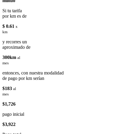
miituo
Si tu tarifa
por km es de
$ 0.61
x
km
y recorres un
aproximado de
300km
al
mes
entonces, con nuestra modalidad
de pago por km serían
$183
al
mes
$1,726
pago inicial
$3,922