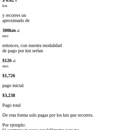
$ 0.42
x
km
y recorres un
aproximado de
300km
al
mes
entonces, con nuestra modalidad
de pago por km serían
$126
al
mes
$1,726
pago inicial
$3,238
Pago total
De esta forma solo pagas por los km que recorres.
Por ejemplo: