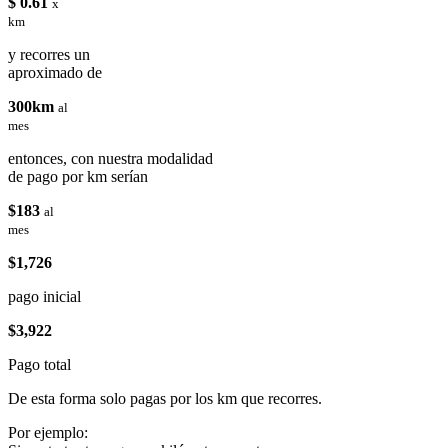
$ 0.61
x
km
y recorres un
aproximado de
300km
al
mes
entonces, con nuestra modalidad
de pago por km serían
$183
al
mes
$1,726
pago inicial
$3,922
Pago total
De esta forma solo pagas por los km que recorres.
Por ejemplo: