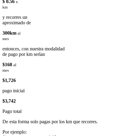
$ 0.56
x
km
y recorres un
aproximado de
300km
al
mes
entonces, con nuestra modalidad
de pago por km serían
$168
al
mes
$1,726
pago inicial
$3,742
Pago total
De esta forma solo pagas por los km que recorres.
Por ejemplo: