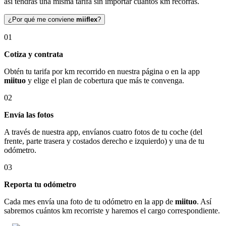
así tendrás una misma tarifa sin importar cuántos km recorras.
¿Por qué me conviene
miiflex
?
01
Cotiza y contrata
Obtén tu tarifa por km recorrido en nuestra página o en la app
miituo
y elige el plan de cobertura que más te convenga.
02
Envía las fotos
A través de nuestra app, envíanos cuatro fotos de tu coche (del
frente, parte trasera y costados derecho e izquierdo) y una de tu
odómetro.
03
Reporta tu odómetro
Cada mes envía una foto de tu odómetro en la app de
miituo
. Así
sabremos cuántos km recorriste y haremos el cargo correspondiente.