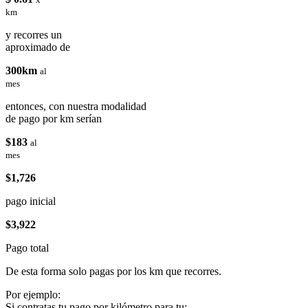
km
y recorres un
aproximado de
300km
al
mes
entonces, con nuestra modalidad
de pago por km serían
$183
al
mes
$1,726
pago inicial
$3,922
Pago total
De esta forma solo pagas por los km que recorres.
Por ejemplo:
Si contratas tu pago por kilómetro para tu: