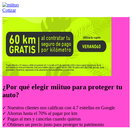
Cotizar
Llámanos al:
(55) 84-21-05-00
ó
800-953-00-59
¿Por qué elegir
miituo
para proteger tu
auto?
✓ Nuestros clientes nos califican con 4.7 estrellas en Google
✓ Ahorras hasta el 70% al pagar por km
✓ Pagas al mes y cancelas cuando quieras
✓ Obtienes un precio justo para proteger tu patrimonio