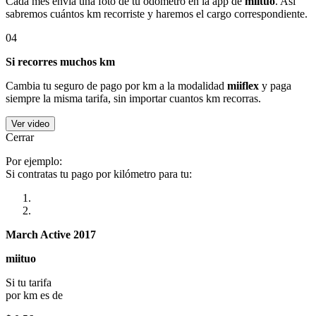
Cada mes envía una foto de tu odómetro en la app de
miituo
. Así
sabremos cuántos km recorriste y haremos el cargo correspondiente.
04
Si recorres muchos km
Cambia tu seguro de pago por km a la modalidad
miiflex
y paga
siempre la misma tarifa, sin importar cuantos km recorras.
Ver video
Cerrar
Por ejemplo:
Si contratas tu pago por kilómetro para tu:
March Active 2017
miituo
Si tu tarifa
por km es de