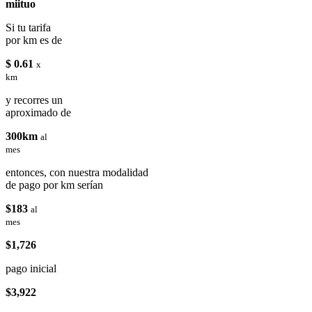
miituo
Si tu tarifa
por km es de
$ 0.61
x
km
y recorres un
aproximado de
300km
al
mes
entonces, con nuestra modalidad
de pago por km serían
$183
al
mes
$1,726
pago inicial
$3,922