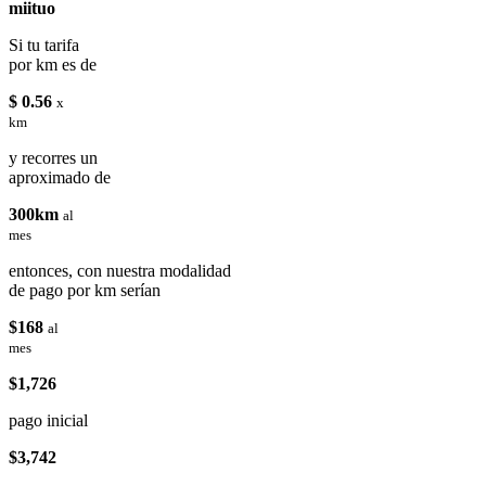
miituo
Si tu tarifa
por km es de
$ 0.56
x
km
y recorres un
aproximado de
300km
al
mes
entonces, con nuestra modalidad
de pago por km serían
$168
al
mes
$1,726
pago inicial
$3,742