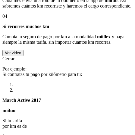
Cada mes envía una foto de tu odómetro en la app de
miituo
. Así
sabremos cuántos km recorriste y haremos el cargo correspondiente.
04
Si recorres muchos km
Cambia tu seguro de pago por km a la modalidad
miiflex
y paga
siempre la misma tarifa, sin importar cuantos km recorras.
Ver video
Cerrar
Por ejemplo:
Si contratas tu pago por kilómetro para tu:
March Active 2017
miituo
Si tu tarifa
por km es de