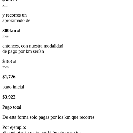
km
y recorres un
aproximado de
300km
al
mes
entonces, con nuestra modalidad
de pago por km serían
$183
al
mes
$1,726
pago inicial
$3,922
Pago total
De esta forma solo pagas por los km que recorres.
Por ejemplo:
Si contratas tu pago por kilómetro para tu: