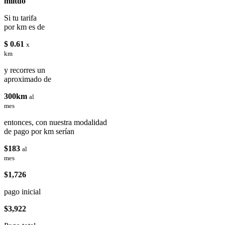
miituo
Si tu tarifa
por km es de
$ 0.61
x
km
y recorres un
aproximado de
300km
al
mes
entonces, con nuestra modalidad
de pago por km serían
$183
al
mes
$1,726
pago inicial
$3,922