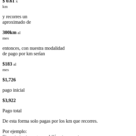
$ 0.61
x
km
y recorres un
aproximado de
300km
al
mes
entonces, con nuestra modalidad
de pago por km serían
$183
al
mes
$1,726
pago inicial
$3,922
Pago total
De esta forma solo pagas por los km que recorres.
Por ejemplo: