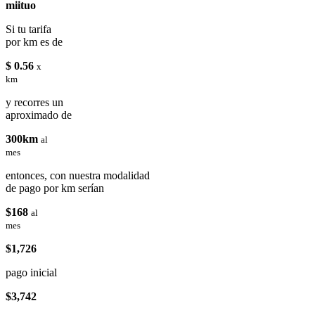
miituo
Si tu tarifa
por km es de
$ 0.56
x
km
y recorres un
aproximado de
300km
al
mes
entonces, con nuestra modalidad
de pago por km serían
$168
al
mes
$1,726
pago inicial
$3,742