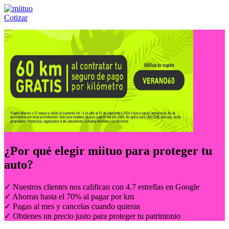
Cotizar
Llámanos al:
(55) 84-21-05-00
ó
800-953-00-59
¿Por qué elegir
miituo
para proteger tu
auto?
✓ Nuestros clientes nos califican con 4.7 estrellas en Google
✓ Ahorras hasta el 70% al pagar por km
✓ Pagas al mes y cancelas cuando quieras
✓ Obtienes un precio justo para proteger tu patrimonio