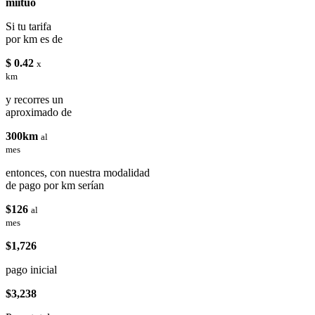
miituo
Si tu tarifa
por km es de
$ 0.42
x
km
y recorres un
aproximado de
300km
al
mes
entonces, con nuestra modalidad
de pago por km serían
$126
al
mes
$1,726
pago inicial
$3,238