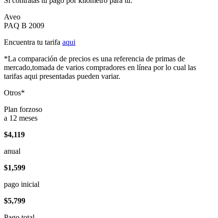
Si contratas tu pago por kilómetro para tu:
Aveo
PAQ B 2009
Encuentra tu tarifa
aqui
*La comparación de precios es una referencia de primas de
mercado,tomada de varios compradores en línea por lo cual las
tarifas aqui presentadas pueden variar.
Otros*
Plan forzoso
a 12 meses
$4,119
anual
$1,599
pago inicial
$5,799
Pago total