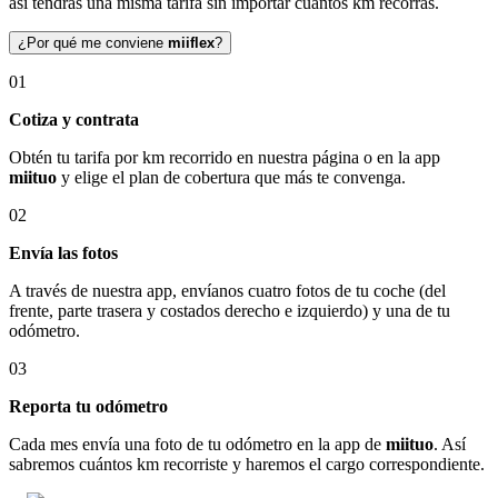
así tendrás una misma tarifa sin importar cuántos km recorras.
¿Por qué me conviene
miiflex
?
01
Cotiza y contrata
Obtén tu tarifa por km recorrido en nuestra página o en la app
miituo
y elige el plan de cobertura que más te convenga.
02
Envía las fotos
A través de nuestra app, envíanos cuatro fotos de tu coche (del
frente, parte trasera y costados derecho e izquierdo) y una de tu
odómetro.
03
Reporta tu odómetro
Cada mes envía una foto de tu odómetro en la app de
miituo
. Así
sabremos cuántos km recorriste y haremos el cargo correspondiente.