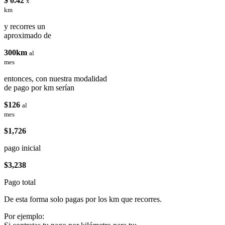
$ 0.42
x
km
y recorres un
aproximado de
300km
al
mes
entonces, con nuestra modalidad
de pago por km serían
$126
al
mes
$1,726
pago inicial
$3,238
Pago total
De esta forma solo pagas por los km que recorres.
Por ejemplo: