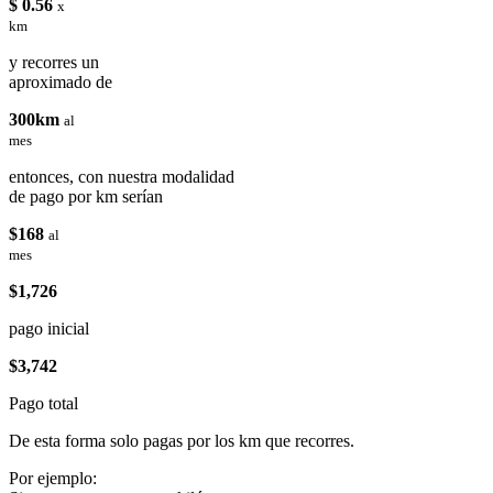
$ 0.56
x
km
y recorres un
aproximado de
300km
al
mes
entonces, con nuestra modalidad
de pago por km serían
$168
al
mes
$1,726
pago inicial
$3,742
Pago total
De esta forma solo pagas por los km que recorres.
Por ejemplo: