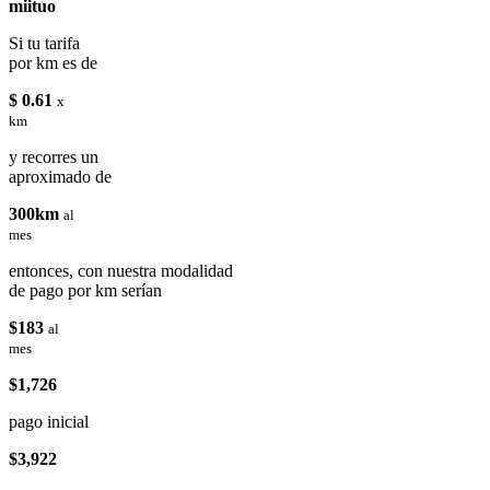
miituo
Si tu tarifa
por km es de
$ 0.61
x
km
y recorres un
aproximado de
300km
al
mes
entonces, con nuestra modalidad
de pago por km serían
$183
al
mes
$1,726
pago inicial
$3,922