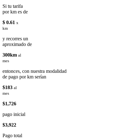
Si tu tarifa
por km es de
$ 0.61
x
km
y recorres un
aproximado de
300km
al
mes
entonces, con nuestra modalidad
de pago por km serían
$183
al
mes
$1,726
pago inicial
$3,922
Pago total