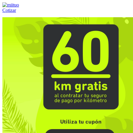
Cotizar
Llámanos al:
(55) 84-21-05-00
ó
800-953-00-59