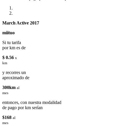
March Active 2017
miituo
Si tu tarifa
por km es de
$ 0.56
x
km
y recorres un
aproximado de
300km
al
mes
entonces, con nuestra modalidad
de pago por km serían
$168
al
mes