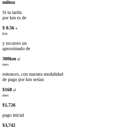
miituo
Si tu tarifa
por km es de
$ 0.56
x
km
y recorres un
aproximado de
300km
al
mes
entonces, con nuestra modalidad
de pago por km serían
$168
al
mes
$1,726
pago inicial
$3,742