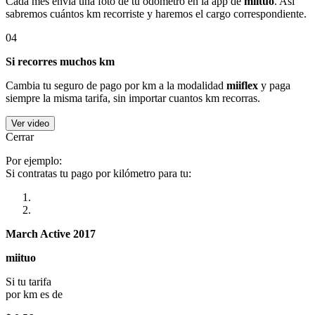
Cada mes envía una foto de tu odómetro en la app de
miituo
. Así
sabremos cuántos km recorriste y haremos el cargo correspondiente.
04
Si recorres muchos km
Cambia tu seguro de pago por km a la modalidad
miiflex
y paga
siempre la misma tarifa, sin importar cuantos km recorras.
Ver video
Cerrar
Por ejemplo:
Si contratas tu pago por kilómetro para tu:
March Active 2017
miituo
Si tu tarifa
por km es de