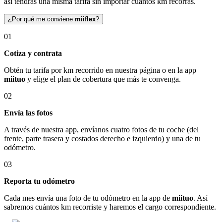
así tendrás una misma tarifa sin importar cuántos km recorras.
¿Por qué me conviene
miiflex
?
01
Cotiza y contrata
Obtén tu tarifa por km recorrido en nuestra página o en la app
miituo
y elige el plan de cobertura que más te convenga.
02
Envía las fotos
A través de nuestra app, envíanos cuatro fotos de tu coche (del
frente, parte trasera y costados derecho e izquierdo) y una de tu
odómetro.
03
Reporta tu odómetro
Cada mes envía una foto de tu odómetro en la app de
miituo
. Así
sabremos cuántos km recorriste y haremos el cargo correspondiente.