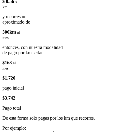
$ 0.56
x
km
y recorres un
aproximado de
300km
al
mes
entonces, con nuestra modalidad
de pago por km serían
$168
al
mes
$1,726
pago inicial
$3,742
Pago total
De esta forma solo pagas por los km que recorres.
Por ejemplo: