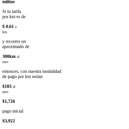
miituo
Si tu tarifa
por km es de
$ 0.61
x
km
y recorres un
aproximado de
300km
al
mes
entonces, con nuestra modalidad
de pago por km serían
$183
al
mes
$1,726
pago inicial
$3,922