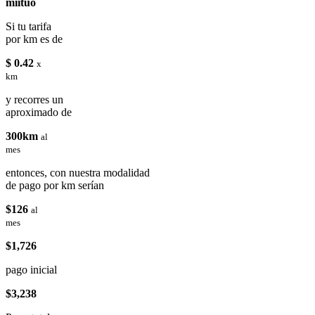
miituo
Si tu tarifa
por km es de
$ 0.42
x
km
y recorres un
aproximado de
300km
al
mes
entonces, con nuestra modalidad
de pago por km serían
$126
al
mes
$1,726
pago inicial
$3,238