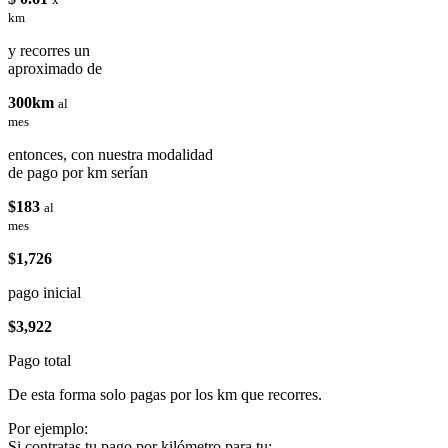
km
y recorres un
aproximado de
300km
al
mes
entonces, con nuestra modalidad
de pago por km serían
$183
al
mes
$1,726
pago inicial
$3,922
Pago total
De esta forma solo pagas por los km que recorres.
Por ejemplo:
Si contratas tu pago por kilómetro para tu: