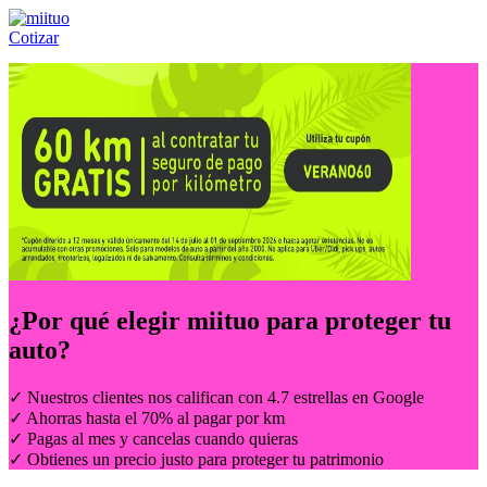
Cotizar
Llámanos al:
(55) 84-21-05-00
ó
800-953-00-59
¿Por qué elegir
miituo
para proteger tu
auto?
✓ Nuestros clientes nos califican con 4.7 estrellas en Google
✓ Ahorras hasta el 70% al pagar por km
✓ Pagas al mes y cancelas cuando quieras
✓ Obtienes un precio justo para proteger tu patrimonio