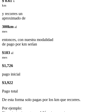
$ 0.61
x
km
y recorres un
aproximado de
300km
al
mes
entonces, con nuestra modalidad
de pago por km serían
$183
al
mes
$1,726
pago inicial
$3,922
Pago total
De esta forma solo pagas por los km que recorres.
Por ejemplo: