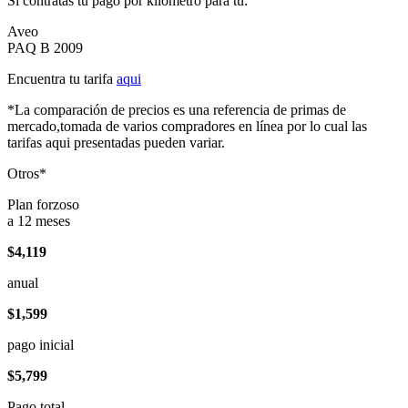
Si contratas tu pago por kilómetro para tu:
Aveo
PAQ B 2009
Encuentra tu tarifa
aqui
*La comparación de precios es una referencia de primas de
mercado,tomada de varios compradores en línea por lo cual las
tarifas aqui presentadas pueden variar.
Otros*
Plan forzoso
a 12 meses
$4,119
anual
$1,599
pago inicial
$5,799
Pago total