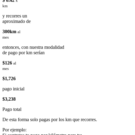
$ 0.42
x
km
y recorres un
aproximado de
300km
al
mes
entonces, con nuestra modalidad
de pago por km serían
$126
al
mes
$1,726
pago inicial
$3,238
Pago total
De esta forma solo pagas por los km que recorres.
Por ejemplo: