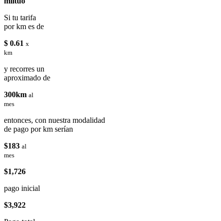
miituo
Si tu tarifa
por km es de
$ 0.61
x
km
y recorres un
aproximado de
300km
al
mes
entonces, con nuestra modalidad
de pago por km serían
$183
al
mes
$1,726
pago inicial
$3,922