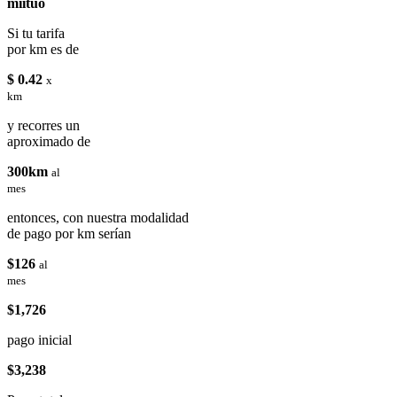
miituo
Si tu tarifa
por km es de
$ 0.42
x
km
y recorres un
aproximado de
300km
al
mes
entonces, con nuestra modalidad
de pago por km serían
$126
al
mes
$1,726
pago inicial
$3,238