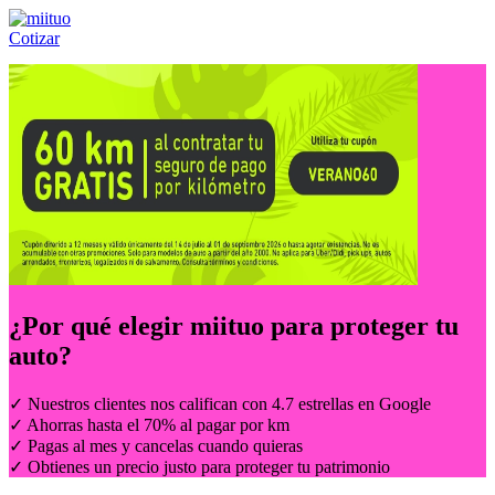
Cotizar
Llámanos al:
(55) 84-21-05-00
ó
800-953-00-59
¿Por qué elegir
miituo
para proteger tu
auto?
✓ Nuestros clientes nos califican con 4.7 estrellas en Google
✓ Ahorras hasta el 70% al pagar por km
✓ Pagas al mes y cancelas cuando quieras
✓ Obtienes un precio justo para proteger tu patrimonio