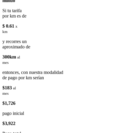
miituo
Si tu tarifa
por km es de
$ 0.61
x
km
y recorres un
aproximado de
300km
al
mes
entonces, con nuestra modalidad
de pago por km serían
$183
al
mes
$1,726
pago inicial
$3,922