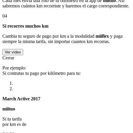
Cada mes envía una foto de tu odómetro en la app de
miituo
. Así
sabremos cuántos km recorriste y haremos el cargo correspondiente.
04
Si recorres muchos km
Cambia tu seguro de pago por km a la modalidad
miiflex
y paga
siempre la misma tarifa, sin importar cuantos km recorras.
Ver video
Cerrar
Por ejemplo:
Si contratas tu pago por kilómetro para tu:
March Active 2017
miituo
Si tu tarifa
por km es de