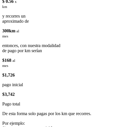
$ 0.56
x
km
y recorres un
aproximado de
300km
al
mes
entonces, con nuestra modalidad
de pago por km serían
$168
al
mes
$1,726
pago inicial
$3,742
Pago total
De esta forma solo pagas por los km que recorres.
Por ejemplo: