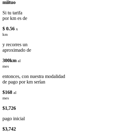
miituo
Si tu tarifa
por km es de
$ 0.56
x
km
y recorres un
aproximado de
300km
al
mes
entonces, con nuestra modalidad
de pago por km serían
$168
al
mes
$1,726
pago inicial
$3,742