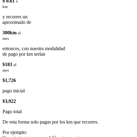
$ 0.61
x
km
y recorres un
aproximado de
300km
al
mes
entonces, con nuestra modalidad
de pago por km serían
$183
al
mes
$1,726
pago inicial
$3,922
Pago total
De esta forma solo pagas por los km que recorres.
Por ejemplo: