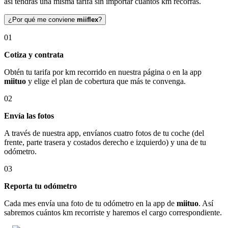
así tendrás una misma tarifa sin importar cuántos km recorras.
¿Por qué me conviene
miiflex
?
01
Cotiza y contrata
Obtén tu tarifa por km recorrido en nuestra página o en la app
miituo
y elige el plan de cobertura que más te convenga.
02
Envía las fotos
A través de nuestra app, envíanos cuatro fotos de tu coche (del
frente, parte trasera y costados derecho e izquierdo) y una de tu
odómetro.
03
Reporta tu odómetro
Cada mes envía una foto de tu odómetro en la app de
miituo
. Así
sabremos cuántos km recorriste y haremos el cargo correspondiente.