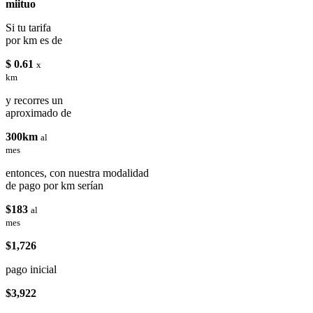
miituo
Si tu tarifa
por km es de
$ 0.61
x
km
y recorres un
aproximado de
300km
al
mes
entonces, con nuestra modalidad
de pago por km serían
$183
al
mes
$1,726
pago inicial
$3,922