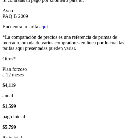
Si contratas tu pago por kilómetro para tu:
Aveo
PAQ B 2009
Encuentra tu tarifa
aqui
*La comparación de precios es una referencia de primas de
mercado,tomada de varios compradores en línea por lo cual las
tarifas aqui presentadas pueden variar.
Otros*
Plan forzoso
a 12 meses
$4,119
anual
$1,599
pago inicial
$5,799
Pago total