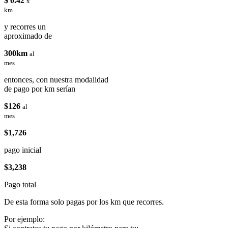
$ 0.42
x
km
y recorres un
aproximado de
300km
al
mes
entonces, con nuestra modalidad
de pago por km serían
$126
al
mes
$1,726
pago inicial
$3,238
Pago total
De esta forma solo pagas por los km que recorres.
Por ejemplo: