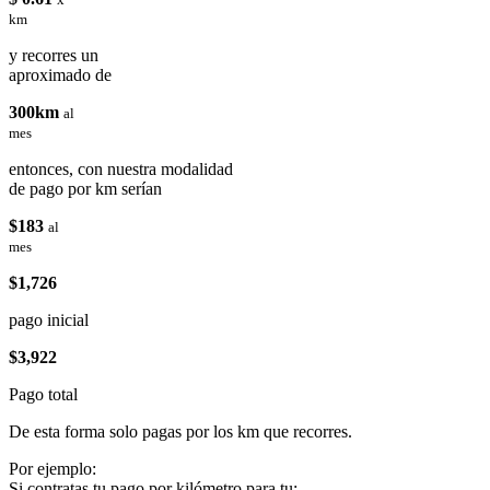
km
y recorres un
aproximado de
300km
al
mes
entonces, con nuestra modalidad
de pago por km serían
$183
al
mes
$1,726
pago inicial
$3,922
Pago total
De esta forma solo pagas por los km que recorres.
Por ejemplo:
Si contratas tu pago por kilómetro para tu: