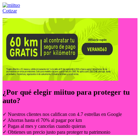
Cotizar
Llámanos al:
(55) 84-21-05-00
ó
800-953-00-59
¿Por qué elegir
miituo
para proteger tu
auto?
✓ Nuestros clientes nos califican con 4.7 estrellas en Google
✓ Ahorras hasta el 70% al pagar por km
✓ Pagas al mes y cancelas cuando quieras
✓ Obtienes un precio justo para proteger tu patrimonio