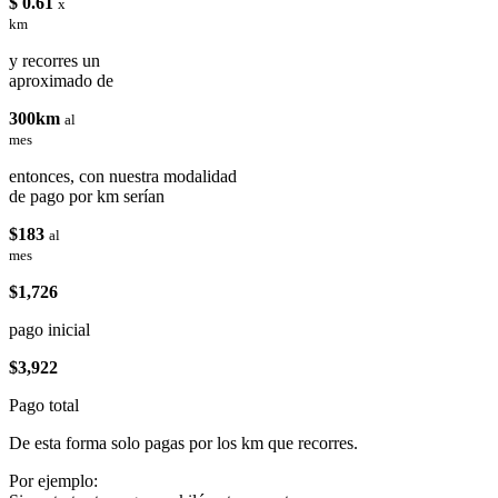
$ 0.61
x
km
y recorres un
aproximado de
300km
al
mes
entonces, con nuestra modalidad
de pago por km serían
$183
al
mes
$1,726
pago inicial
$3,922
Pago total
De esta forma solo pagas por los km que recorres.
Por ejemplo: