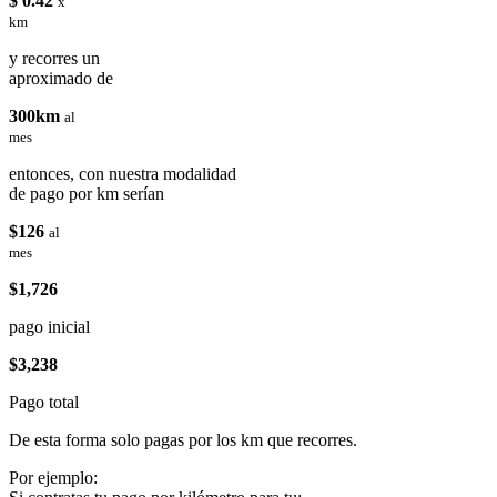
$ 0.42
x
km
y recorres un
aproximado de
300km
al
mes
entonces, con nuestra modalidad
de pago por km serían
$126
al
mes
$1,726
pago inicial
$3,238
Pago total
De esta forma solo pagas por los km que recorres.
Por ejemplo: