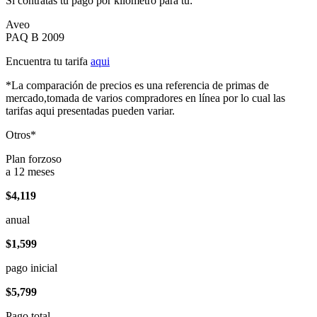
Si contratas tu pago por kilómetro para tu:
Aveo
PAQ B 2009
Encuentra tu tarifa
aqui
*La comparación de precios es una referencia de primas de
mercado,tomada de varios compradores en línea por lo cual las
tarifas aqui presentadas pueden variar.
Otros*
Plan forzoso
a 12 meses
$4,119
anual
$1,599
pago inicial
$5,799
Pago total