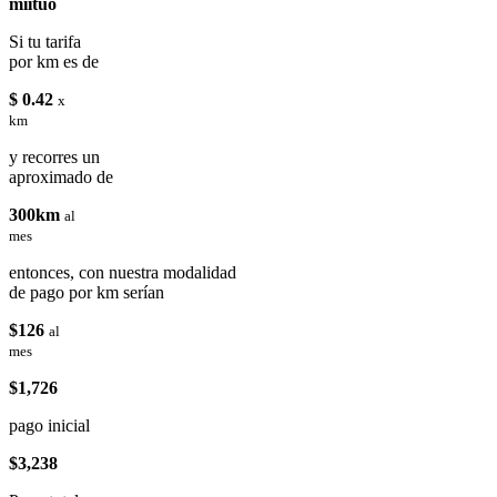
miituo
Si tu tarifa
por km es de
$ 0.42
x
km
y recorres un
aproximado de
300km
al
mes
entonces, con nuestra modalidad
de pago por km serían
$126
al
mes
$1,726
pago inicial
$3,238