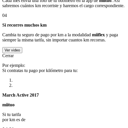
Cada mes envía una foto de tu odómetro en la app de
miituo
. Así
sabremos cuántos km recorriste y haremos el cargo correspondiente.
04
Si recorres muchos km
Cambia tu seguro de pago por km a la modalidad
miiflex
y paga
siempre la misma tarifa, sin importar cuantos km recorras.
Ver video
Cerrar
Por ejemplo:
Si contratas tu pago por kilómetro para tu:
March Active 2017
miituo
Si tu tarifa
por km es de