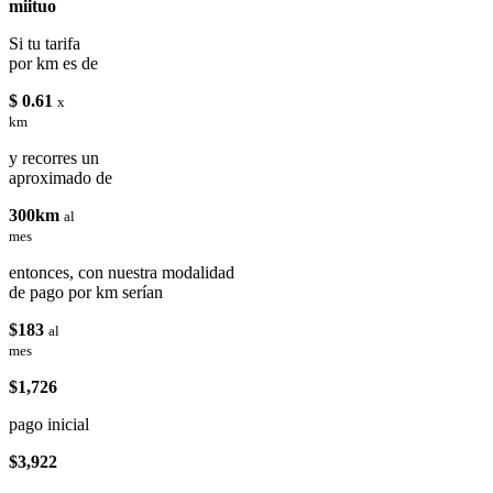
miituo
Si tu tarifa
por km es de
$ 0.61
x
km
y recorres un
aproximado de
300km
al
mes
entonces, con nuestra modalidad
de pago por km serían
$183
al
mes
$1,726
pago inicial
$3,922