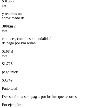
$ 0.56
x
km
y recorres un
aproximado de
300km
al
mes
entonces, con nuestra modalidad
de pago por km serían
$168
al
mes
$1,726
pago inicial
$3,742
Pago total
De esta forma solo pagas por los km que recorres.
Por ejemplo: