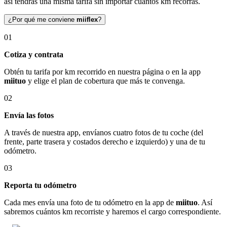
así tendrás una misma tarifa sin importar cuántos km recorras.
¿Por qué me conviene
miiflex
?
01
Cotiza y contrata
Obtén tu tarifa por km recorrido en nuestra página o en la app
miituo
y elige el plan de cobertura que más te convenga.
02
Envía las fotos
A través de nuestra app, envíanos cuatro fotos de tu coche (del
frente, parte trasera y costados derecho e izquierdo) y una de tu
odómetro.
03
Reporta tu odómetro
Cada mes envía una foto de tu odómetro en la app de
miituo
. Así
sabremos cuántos km recorriste y haremos el cargo correspondiente.