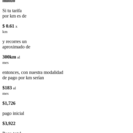
miituo
Si tu tarifa
por km es de
$ 0.61
x
km
y recorres un
aproximado de
300km
al
mes
entonces, con nuestra modalidad
de pago por km serían
$183
al
mes
$1,726
pago inicial
$3,922