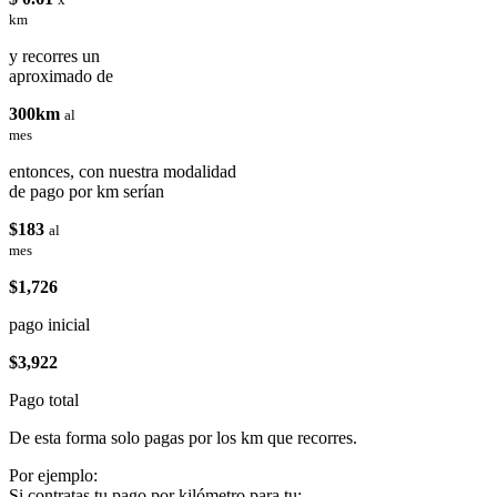
km
y recorres un
aproximado de
300km
al
mes
entonces, con nuestra modalidad
de pago por km serían
$183
al
mes
$1,726
pago inicial
$3,922
Pago total
De esta forma solo pagas por los km que recorres.
Por ejemplo:
Si contratas tu pago por kilómetro para tu: