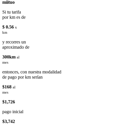
miituo
Si tu tarifa
por km es de
$ 0.56
x
km
y recorres un
aproximado de
300km
al
mes
entonces, con nuestra modalidad
de pago por km serían
$168
al
mes
$1,726
pago inicial
$3,742