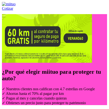
Cotizar
Llámanos al:
(55) 84-21-05-00
ó
800-953-00-59
¿Por qué elegir
miituo
para proteger tu
auto?
✓ Nuestros clientes nos califican con 4.7 estrellas en Google
✓ Ahorras hasta el 70% al pagar por km
✓ Pagas al mes y cancelas cuando quieras
✓ Obtienes un precio justo para proteger tu patrimonio