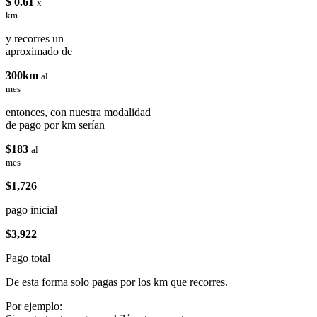
$ 0.61
x
km
y recorres un
aproximado de
300km
al
mes
entonces, con nuestra modalidad
de pago por km serían
$183
al
mes
$1,726
pago inicial
$3,922
Pago total
De esta forma solo pagas por los km que recorres.
Por ejemplo: