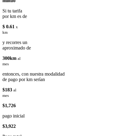
miituo
Si tu tarifa
por km es de
$ 0.61
x
km
y recorres un
aproximado de
300km
al
mes
entonces, con nuestra modalidad
de pago por km serían
$183
al
mes
$1,726
pago inicial
$3,922