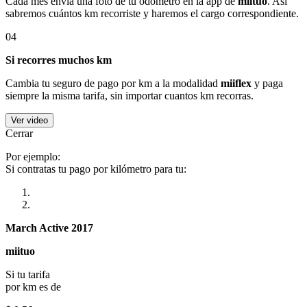
Cada mes envía una foto de tu odómetro en la app de
miituo
. Así
sabremos cuántos km recorriste y haremos el cargo correspondiente.
04
Si recorres muchos km
Cambia tu seguro de pago por km a la modalidad
miiflex
y paga
siempre la misma tarifa, sin importar cuantos km recorras.
Ver video
Cerrar
Por ejemplo:
Si contratas tu pago por kilómetro para tu:
March Active 2017
miituo
Si tu tarifa
por km es de