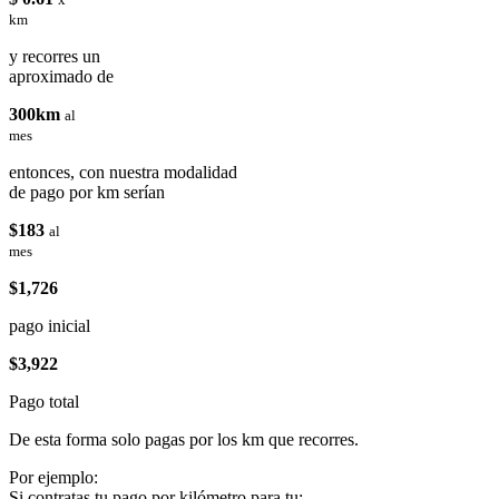
km
y recorres un
aproximado de
300km
al
mes
entonces, con nuestra modalidad
de pago por km serían
$183
al
mes
$1,726
pago inicial
$3,922
Pago total
De esta forma solo pagas por los km que recorres.
Por ejemplo:
Si contratas tu pago por kilómetro para tu: