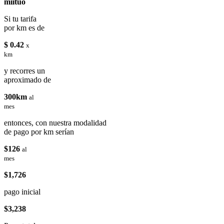
miituo
Si tu tarifa
por km es de
$ 0.42
x
km
y recorres un
aproximado de
300km
al
mes
entonces, con nuestra modalidad
de pago por km serían
$126
al
mes
$1,726
pago inicial
$3,238