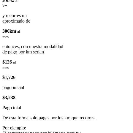
$ 0.42
x
km
y recorres un
aproximado de
300km
al
mes
entonces, con nuestra modalidad
de pago por km serían
$126
al
mes
$1,726
pago inicial
$3,238
Pago total
De esta forma solo pagas por los km que recorres.
Por ejemplo: