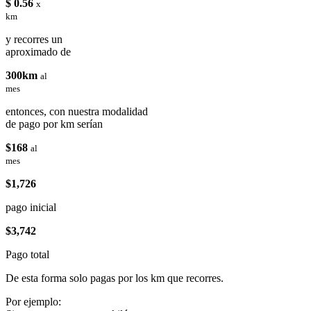
$ 0.56
x
km
y recorres un
aproximado de
300km
al
mes
entonces, con nuestra modalidad
de pago por km serían
$168
al
mes
$1,726
pago inicial
$3,742
Pago total
De esta forma solo pagas por los km que recorres.
Por ejemplo: