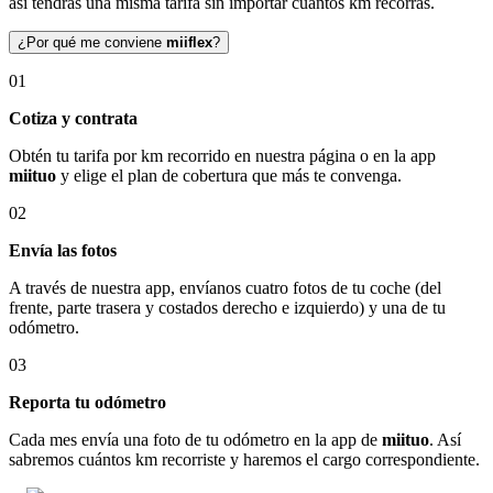
así tendrás una misma tarifa sin importar cuántos km recorras.
¿Por qué me conviene
miiflex
?
01
Cotiza y contrata
Obtén tu tarifa por km recorrido en nuestra página o en la app
miituo
y elige el plan de cobertura que más te convenga.
02
Envía las fotos
A través de nuestra app, envíanos cuatro fotos de tu coche (del
frente, parte trasera y costados derecho e izquierdo) y una de tu
odómetro.
03
Reporta tu odómetro
Cada mes envía una foto de tu odómetro en la app de
miituo
. Así
sabremos cuántos km recorriste y haremos el cargo correspondiente.