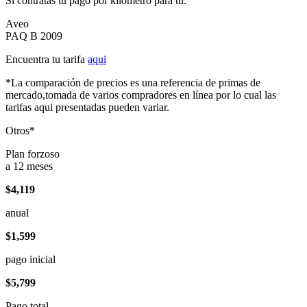
Si contratas tu pago por kilómetro para tu:
Aveo
PAQ B 2009
Encuentra tu tarifa
aqui
*La comparación de precios es una referencia de primas de
mercado,tomada de varios compradores en línea por lo cual las
tarifas aqui presentadas pueden variar.
Otros*
Plan forzoso
a 12 meses
$4,119
anual
$1,599
pago inicial
$5,799
Pago total