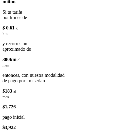
miituo
Si tu tarifa
por km es de
$ 0.61
x
km
y recorres un
aproximado de
300km
al
mes
entonces, con nuestra modalidad
de pago por km serían
$183
al
mes
$1,726
pago inicial
$3,922