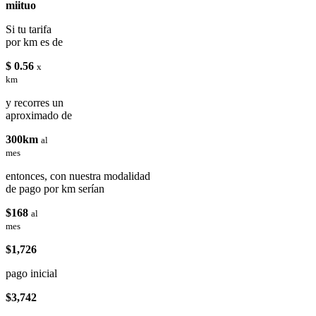
miituo
Si tu tarifa
por km es de
$ 0.56
x
km
y recorres un
aproximado de
300km
al
mes
entonces, con nuestra modalidad
de pago por km serían
$168
al
mes
$1,726
pago inicial
$3,742