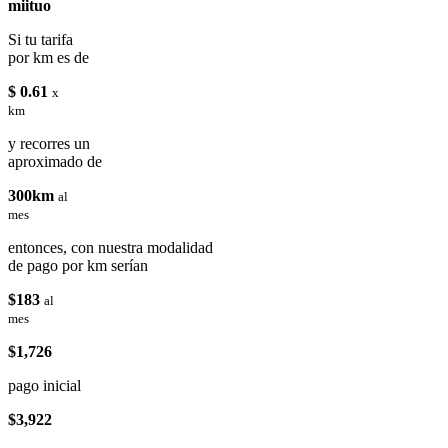
miituo
Si tu tarifa
por km es de
$ 0.61
x
km
y recorres un
aproximado de
300km
al
mes
entonces, con nuestra modalidad
de pago por km serían
$183
al
mes
$1,726
pago inicial
$3,922