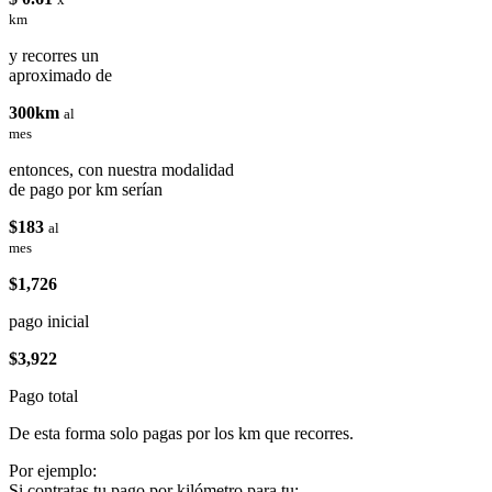
km
y recorres un
aproximado de
300km
al
mes
entonces, con nuestra modalidad
de pago por km serían
$183
al
mes
$1,726
pago inicial
$3,922
Pago total
De esta forma solo pagas por los km que recorres.
Por ejemplo:
Si contratas tu pago por kilómetro para tu: