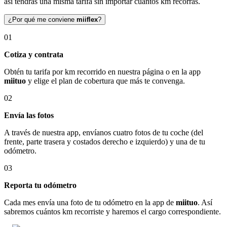
así tendrás una misma tarifa sin importar cuántos km recorras.
¿Por qué me conviene
miiflex
?
01
Cotiza y contrata
Obtén tu tarifa por km recorrido en nuestra página o en la app
miituo
y elige el plan de cobertura que más te convenga.
02
Envía las fotos
A través de nuestra app, envíanos cuatro fotos de tu coche (del
frente, parte trasera y costados derecho e izquierdo) y una de tu
odómetro.
03
Reporta tu odómetro
Cada mes envía una foto de tu odómetro en la app de
miituo
. Así
sabremos cuántos km recorriste y haremos el cargo correspondiente.