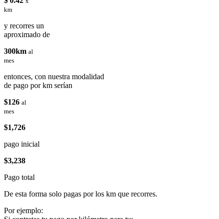
$ 0.42
x
km
y recorres un
aproximado de
300km
al
mes
entonces, con nuestra modalidad
de pago por km serían
$126
al
mes
$1,726
pago inicial
$3,238
Pago total
De esta forma solo pagas por los km que recorres.
Por ejemplo: