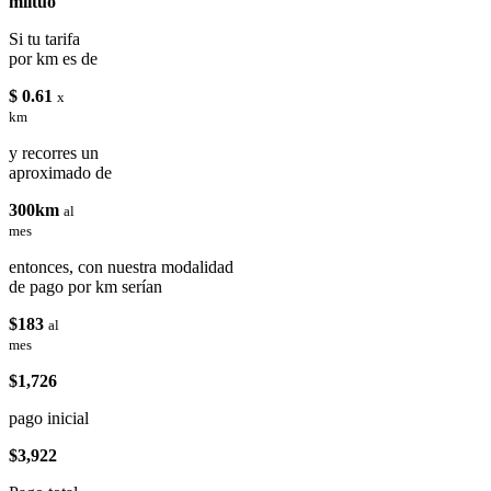
miituo
Si tu tarifa
por km es de
$ 0.61
x
km
y recorres un
aproximado de
300km
al
mes
entonces, con nuestra modalidad
de pago por km serían
$183
al
mes
$1,726
pago inicial
$3,922