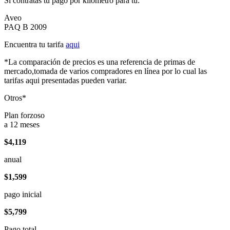
Si contratas tu pago por kilómetro para tu:
Aveo
PAQ B 2009
Encuentra tu tarifa
aqui
*La comparación de precios es una referencia de primas de
mercado,tomada de varios compradores en línea por lo cual las
tarifas aqui presentadas pueden variar.
Otros*
Plan forzoso
a 12 meses
$4,119
anual
$1,599
pago inicial
$5,799
Pago total