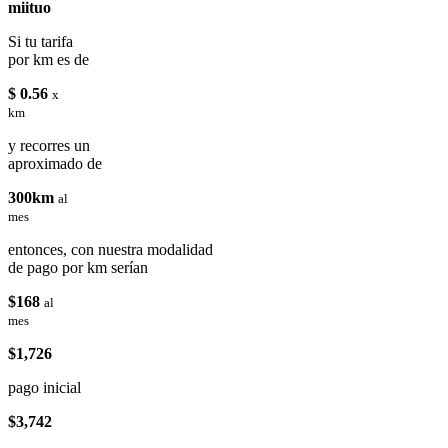
miituo
Si tu tarifa
por km es de
$ 0.56
x
km
y recorres un
aproximado de
300km
al
mes
entonces, con nuestra modalidad
de pago por km serían
$168
al
mes
$1,726
pago inicial
$3,742