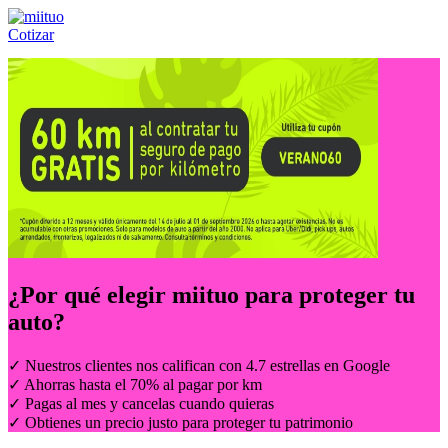
Cotizar
Llámanos al:
(55) 84-21-05-00
ó
800-953-00-59
¿Por qué elegir
miituo
para proteger tu
auto?
✓ Nuestros clientes nos califican con 4.7 estrellas en Google
✓ Ahorras hasta el 70% al pagar por km
✓ Pagas al mes y cancelas cuando quieras
✓ Obtienes un precio justo para proteger tu patrimonio