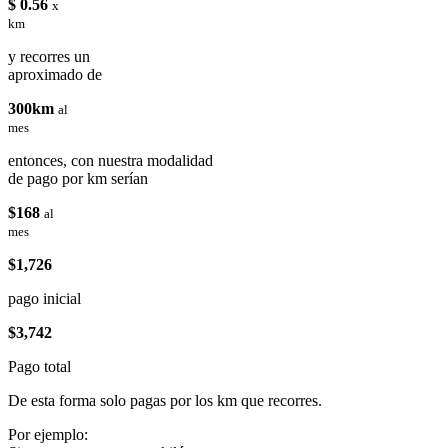
$ 0.56
x
km
y recorres un
aproximado de
300km
al
mes
entonces, con nuestra modalidad
de pago por km serían
$168
al
mes
$1,726
pago inicial
$3,742
Pago total
De esta forma solo pagas por los km que recorres.
Por ejemplo: