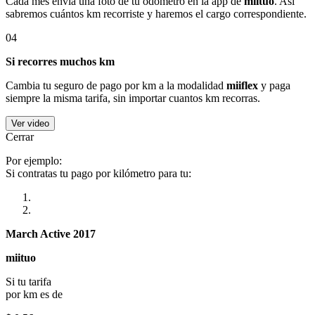
Cada mes envía una foto de tu odómetro en la app de
miituo
. Así
sabremos cuántos km recorriste y haremos el cargo correspondiente.
04
Si recorres muchos km
Cambia tu seguro de pago por km a la modalidad
miiflex
y paga
siempre la misma tarifa, sin importar cuantos km recorras.
Ver video
Cerrar
Por ejemplo:
Si contratas tu pago por kilómetro para tu:
March Active 2017
miituo
Si tu tarifa
por km es de