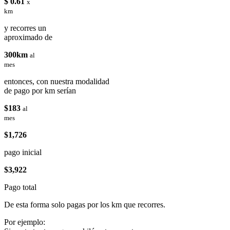
$ 0.61
x
km
y recorres un
aproximado de
300km
al
mes
entonces, con nuestra modalidad
de pago por km serían
$183
al
mes
$1,726
pago inicial
$3,922
Pago total
De esta forma solo pagas por los km que recorres.
Por ejemplo: