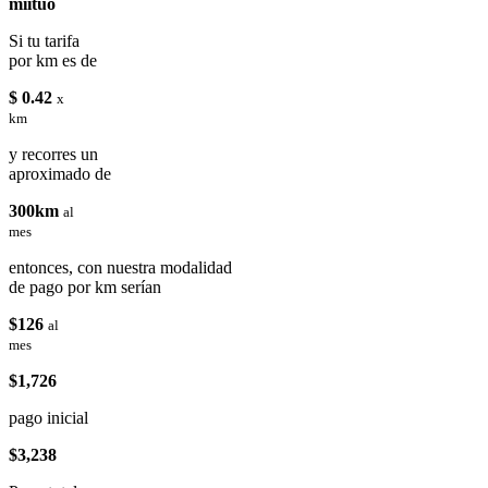
miituo
Si tu tarifa
por km es de
$ 0.42
x
km
y recorres un
aproximado de
300km
al
mes
entonces, con nuestra modalidad
de pago por km serían
$126
al
mes
$1,726
pago inicial
$3,238