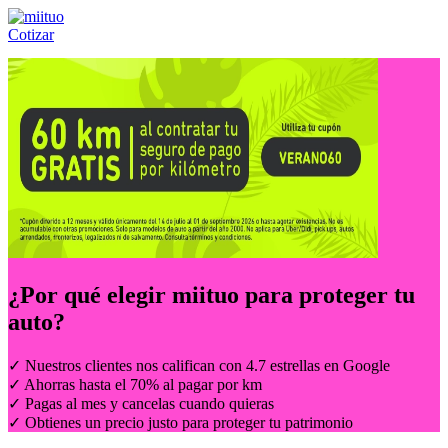
Cotizar
Llámanos al:
(55) 84-21-05-00
ó
800-953-00-59
¿Por qué elegir
miituo
para proteger tu
auto?
✓ Nuestros clientes nos califican con 4.7 estrellas en Google
✓ Ahorras hasta el 70% al pagar por km
✓ Pagas al mes y cancelas cuando quieras
✓ Obtienes un precio justo para proteger tu patrimonio