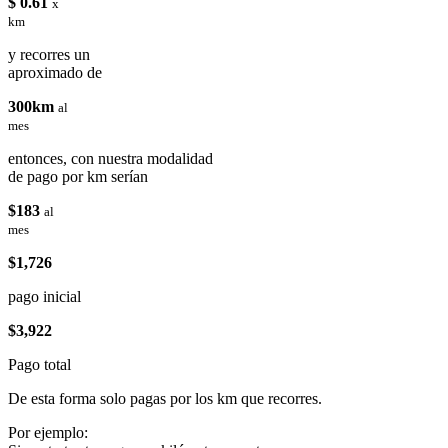
$ 0.61
x
km
y recorres un
aproximado de
300km
al
mes
entonces, con nuestra modalidad
de pago por km serían
$183
al
mes
$1,726
pago inicial
$3,922
Pago total
De esta forma solo pagas por los km que recorres.
Por ejemplo: