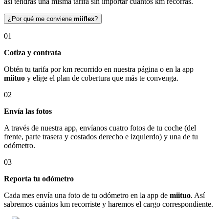
así tendrás una misma tarifa sin importar cuántos km recorras.
¿Por qué me conviene
miiflex
?
01
Cotiza y contrata
Obtén tu tarifa por km recorrido en nuestra página o en la app
miituo
y elige el plan de cobertura que más te convenga.
02
Envía las fotos
A través de nuestra app, envíanos cuatro fotos de tu coche (del
frente, parte trasera y costados derecho e izquierdo) y una de tu
odómetro.
03
Reporta tu odómetro
Cada mes envía una foto de tu odómetro en la app de
miituo
. Así
sabremos cuántos km recorriste y haremos el cargo correspondiente.