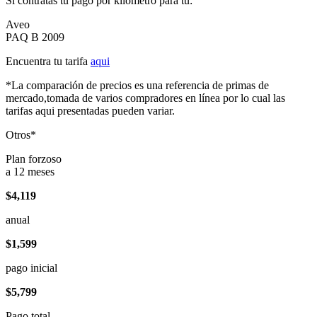
Si contratas tu pago por kilómetro para tu:
Aveo
PAQ B 2009
Encuentra tu tarifa
aqui
*La comparación de precios es una referencia de primas de
mercado,tomada de varios compradores en línea por lo cual las
tarifas aqui presentadas pueden variar.
Otros*
Plan forzoso
a 12 meses
$4,119
anual
$1,599
pago inicial
$5,799
Pago total