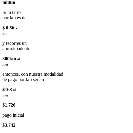
miituo
Si tu tarifa
por km es de
$ 0.56
x
km
y recorres un
aproximado de
300km
al
mes
entonces, con nuestra modalidad
de pago por km serían
$168
al
mes
$1,726
pago inicial
$3,742