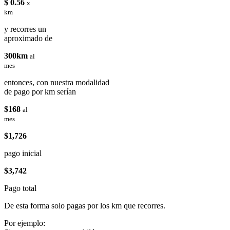
$ 0.56
x
km
y recorres un
aproximado de
300km
al
mes
entonces, con nuestra modalidad
de pago por km serían
$168
al
mes
$1,726
pago inicial
$3,742
Pago total
De esta forma solo pagas por los km que recorres.
Por ejemplo: