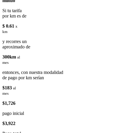
miituo
Si tu tarifa
por km es de
$ 0.61
x
km
y recorres un
aproximado de
300km
al
mes
entonces, con nuestra modalidad
de pago por km serían
$183
al
mes
$1,726
pago inicial
$3,922