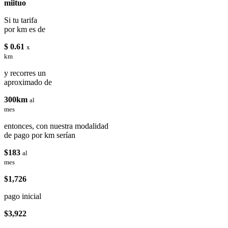
miituo
Si tu tarifa
por km es de
$ 0.61
x
km
y recorres un
aproximado de
300km
al
mes
entonces, con nuestra modalidad
de pago por km serían
$183
al
mes
$1,726
pago inicial
$3,922