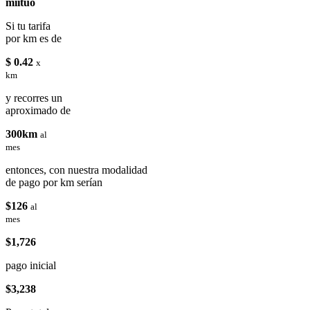
miituo
Si tu tarifa
por km es de
$ 0.42
x
km
y recorres un
aproximado de
300km
al
mes
entonces, con nuestra modalidad
de pago por km serían
$126
al
mes
$1,726
pago inicial
$3,238