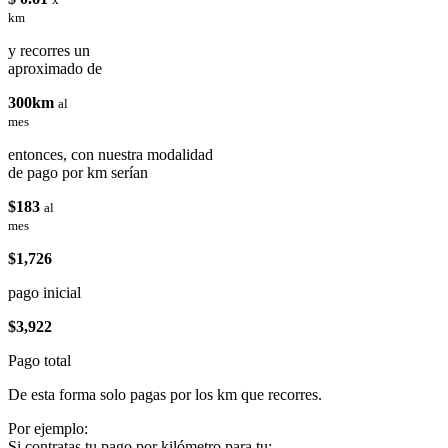
km
y recorres un
aproximado de
300km
al
mes
entonces, con nuestra modalidad
de pago por km serían
$183
al
mes
$1,726
pago inicial
$3,922
Pago total
De esta forma solo pagas por los km que recorres.
Por ejemplo:
Si contratas tu pago por kilómetro para tu: