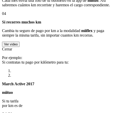
Cada mes envía una foto de tu odómetro en la app de
miituo
. Así
sabremos cuántos km recorriste y haremos el cargo correspondiente.
04
Si recorres muchos km
Cambia tu seguro de pago por km a la modalidad
miiflex
y paga
siempre la misma tarifa, sin importar cuantos km recorras.
Ver video
Cerrar
Por ejemplo:
Si contratas tu pago por kilómetro para tu:
March Active 2017
miituo
Si tu tarifa
por km es de