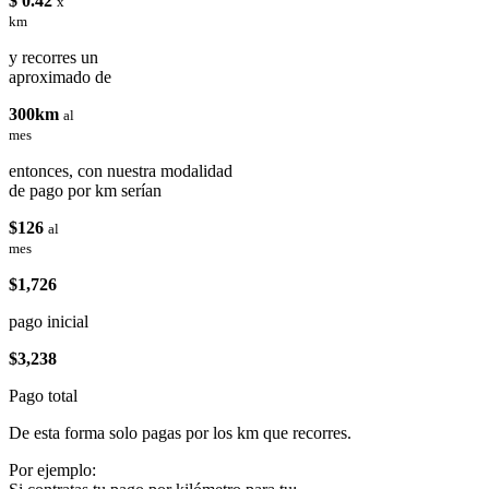
$ 0.42
x
km
y recorres un
aproximado de
300km
al
mes
entonces, con nuestra modalidad
de pago por km serían
$126
al
mes
$1,726
pago inicial
$3,238
Pago total
De esta forma solo pagas por los km que recorres.
Por ejemplo: