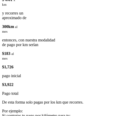
km
y recorres un
aproximado de
300km
al
mes
entonces, con nuestra modalidad
de pago por km serían
$183
al
mes
$1,726
pago inicial
$3,922
Pago total
De esta forma solo pagas por los km que recorres.
Por ejemplo:
Si contratas tu pago por kilómetro para tu: