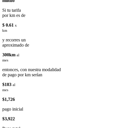
miituo
Si tu tarifa
por km es de
$ 0.61
x
km
y recorres un
aproximado de
300km
al
mes
entonces, con nuestra modalidad
de pago por km serían
$183
al
mes
$1,726
pago inicial
$3,922