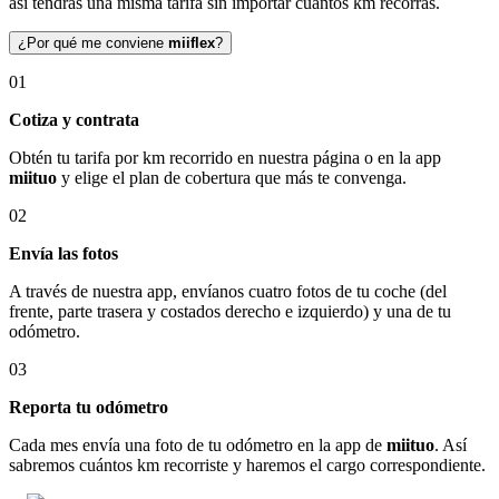
así tendrás una misma tarifa sin importar cuántos km recorras.
¿Por qué me conviene
miiflex
?
01
Cotiza y contrata
Obtén tu tarifa por km recorrido en nuestra página o en la app
miituo
y elige el plan de cobertura que más te convenga.
02
Envía las fotos
A través de nuestra app, envíanos cuatro fotos de tu coche (del
frente, parte trasera y costados derecho e izquierdo) y una de tu
odómetro.
03
Reporta tu odómetro
Cada mes envía una foto de tu odómetro en la app de
miituo
. Así
sabremos cuántos km recorriste y haremos el cargo correspondiente.