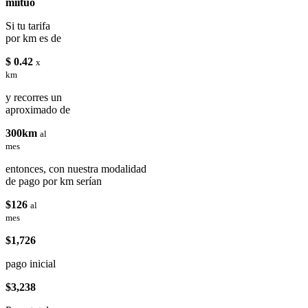
miituo
Si tu tarifa
por km es de
$ 0.42
x
km
y recorres un
aproximado de
300km
al
mes
entonces, con nuestra modalidad
de pago por km serían
$126
al
mes
$1,726
pago inicial
$3,238