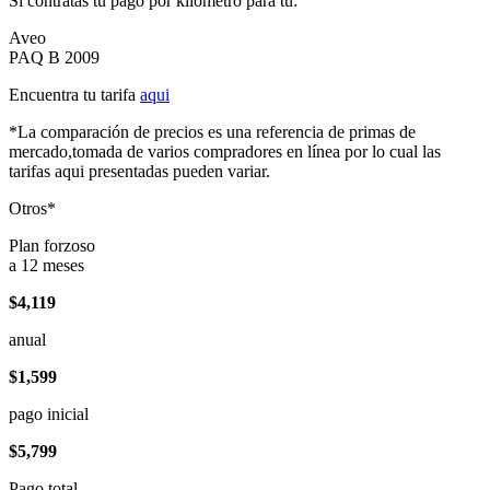
Si contratas tu pago por kilómetro para tu:
Aveo
PAQ B 2009
Encuentra tu tarifa
aqui
*La comparación de precios es una referencia de primas de
mercado,tomada de varios compradores en línea por lo cual las
tarifas aqui presentadas pueden variar.
Otros*
Plan forzoso
a 12 meses
$4,119
anual
$1,599
pago inicial
$5,799
Pago total