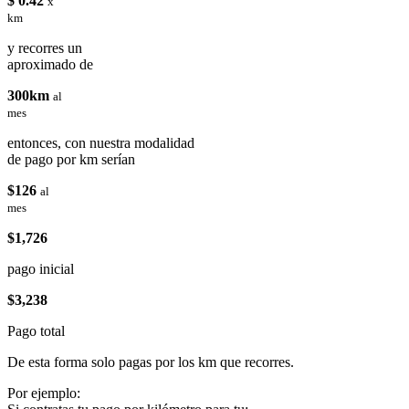
$ 0.42
x
km
y recorres un
aproximado de
300km
al
mes
entonces, con nuestra modalidad
de pago por km serían
$126
al
mes
$1,726
pago inicial
$3,238
Pago total
De esta forma solo pagas por los km que recorres.
Por ejemplo: