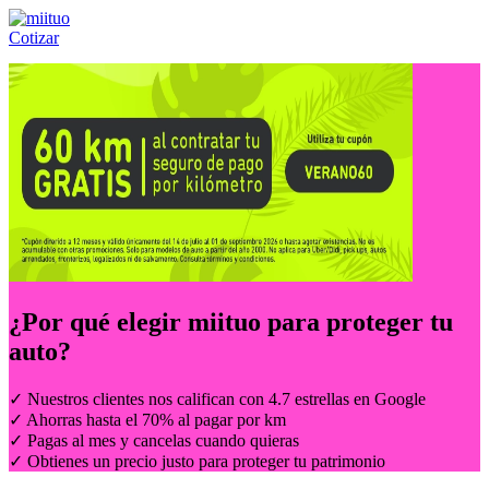
Cotizar
Llámanos al:
(55) 84-21-05-00
ó
800-953-00-59
¿Por qué elegir
miituo
para proteger tu
auto?
✓ Nuestros clientes nos califican con 4.7 estrellas en Google
✓ Ahorras hasta el 70% al pagar por km
✓ Pagas al mes y cancelas cuando quieras
✓ Obtienes un precio justo para proteger tu patrimonio