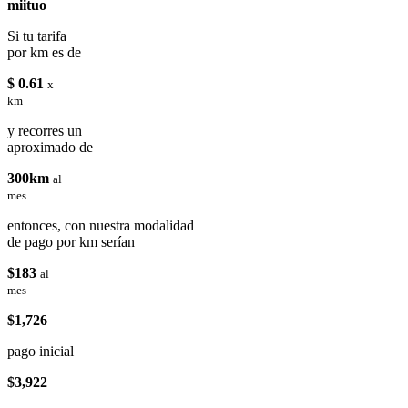
miituo
Si tu tarifa
por km es de
$ 0.61
x
km
y recorres un
aproximado de
300km
al
mes
entonces, con nuestra modalidad
de pago por km serían
$183
al
mes
$1,726
pago inicial
$3,922