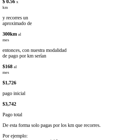
$ 0.56
x
km
y recorres un
aproximado de
300km
al
mes
entonces, con nuestra modalidad
de pago por km serían
$168
al
mes
$1,726
pago inicial
$3,742
Pago total
De esta forma solo pagas por los km que recorres.
Por ejemplo: