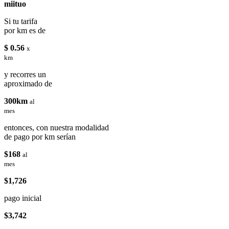
miituo
Si tu tarifa
por km es de
$ 0.56
x
km
y recorres un
aproximado de
300km
al
mes
entonces, con nuestra modalidad
de pago por km serían
$168
al
mes
$1,726
pago inicial
$3,742