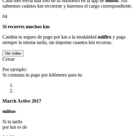
Cada mes envía una foto de tu odómetro en la app de
miituo
. Así
sabremos cuántos km recorriste y haremos el cargo correspondiente.
04
Si recorres muchos km
Cambia tu seguro de pago por km a la modalidad
miiflex
y paga
siempre la misma tarifa, sin importar cuantos km recorras.
Ver video
Cerrar
Por ejemplo:
Si contratas tu pago por kilómetro para tu:
March Active 2017
miituo
Si tu tarifa
por km es de