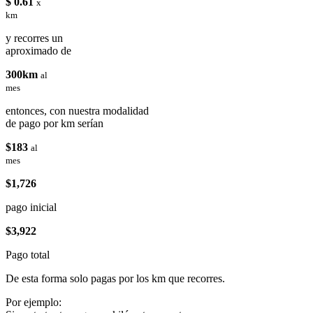
$ 0.61
x
km
y recorres un
aproximado de
300km
al
mes
entonces, con nuestra modalidad
de pago por km serían
$183
al
mes
$1,726
pago inicial
$3,922
Pago total
De esta forma solo pagas por los km que recorres.
Por ejemplo: