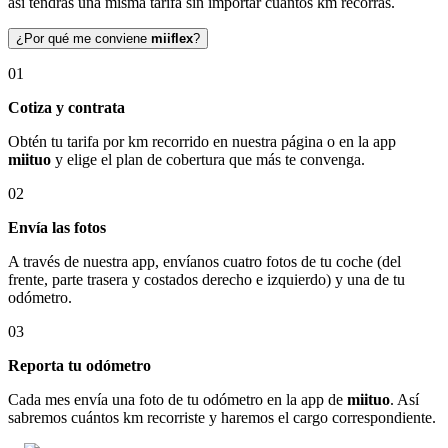
así tendrás una misma tarifa sin importar cuántos km recorras.
¿Por qué me conviene
miiflex
?
01
Cotiza y contrata
Obtén tu tarifa por km recorrido en nuestra página o en la app
miituo
y elige el plan de cobertura que más te convenga.
02
Envía las fotos
A través de nuestra app, envíanos cuatro fotos de tu coche (del
frente, parte trasera y costados derecho e izquierdo) y una de tu
odómetro.
03
Reporta tu odómetro
Cada mes envía una foto de tu odómetro en la app de
miituo
. Así
sabremos cuántos km recorriste y haremos el cargo correspondiente.