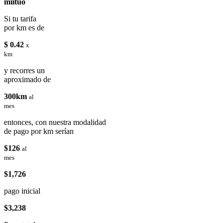
miituo
Si tu tarifa
por km es de
$ 0.42
x
km
y recorres un
aproximado de
300km
al
mes
entonces, con nuestra modalidad
de pago por km serían
$126
al
mes
$1,726
pago inicial
$3,238