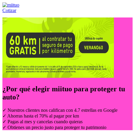
Cotizar
Llámanos al:
(55) 84-21-05-00
ó
800-953-00-59
¿Por qué elegir
miituo
para proteger tu
auto?
✓ Nuestros clientes nos califican con 4.7 estrellas en Google
✓ Ahorras hasta el 70% al pagar por km
✓ Pagas al mes y cancelas cuando quieras
✓ Obtienes un precio justo para proteger tu patrimonio