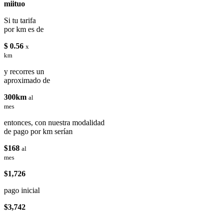
miituo
Si tu tarifa
por km es de
$ 0.56
x
km
y recorres un
aproximado de
300km
al
mes
entonces, con nuestra modalidad
de pago por km serían
$168
al
mes
$1,726
pago inicial
$3,742