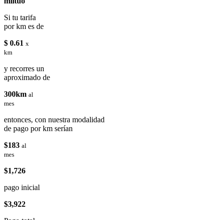
miituo
Si tu tarifa
por km es de
$ 0.61
x
km
y recorres un
aproximado de
300km
al
mes
entonces, con nuestra modalidad
de pago por km serían
$183
al
mes
$1,726
pago inicial
$3,922