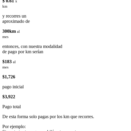
$ 0.61
x
km
y recorres un
aproximado de
300km
al
mes
entonces, con nuestra modalidad
de pago por km serían
$183
al
mes
$1,726
pago inicial
$3,922
Pago total
De esta forma solo pagas por los km que recorres.
Por ejemplo: