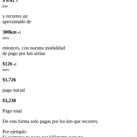
$ 0.42
x
km
y recorres un
aproximado de
300km
al
mes
entonces, con nuestra modalidad
de pago por km serían
$126
al
mes
$1,726
pago inicial
$3,238
Pago total
De esta forma solo pagas por los km que recorres.
Por ejemplo: