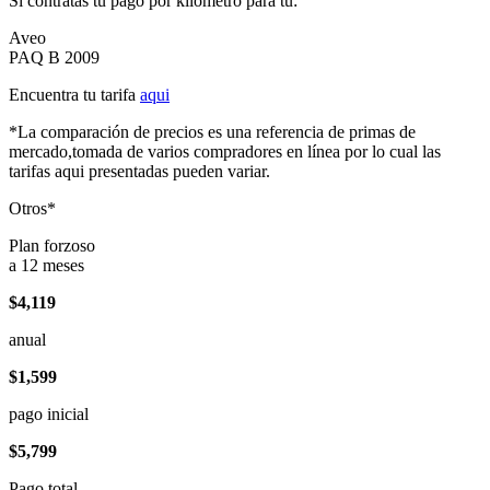
Si contratas tu pago por kilómetro para tu:
Aveo
PAQ B 2009
Encuentra tu tarifa
aqui
*La comparación de precios es una referencia de primas de
mercado,tomada de varios compradores en línea por lo cual las
tarifas aqui presentadas pueden variar.
Otros*
Plan forzoso
a 12 meses
$4,119
anual
$1,599
pago inicial
$5,799
Pago total