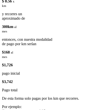
$ 0.56
x
km
y recorres un
aproximado de
300km
al
mes
entonces, con nuestra modalidad
de pago por km serían
$168
al
mes
$1,726
pago inicial
$3,742
Pago total
De esta forma solo pagas por los km que recorres.
Por ejemplo: