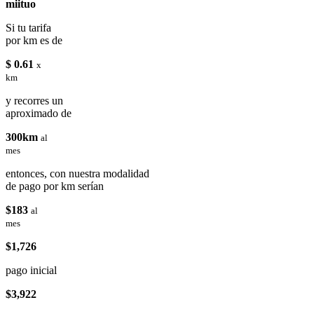
miituo
Si tu tarifa
por km es de
$ 0.61
x
km
y recorres un
aproximado de
300km
al
mes
entonces, con nuestra modalidad
de pago por km serían
$183
al
mes
$1,726
pago inicial
$3,922