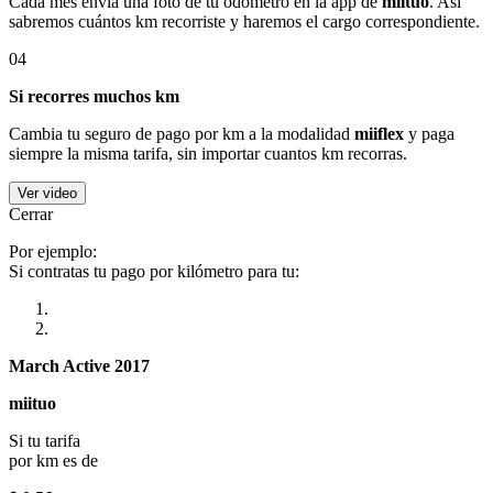
Cada mes envía una foto de tu odómetro en la app de
miituo
. Así
sabremos cuántos km recorriste y haremos el cargo correspondiente.
04
Si recorres muchos km
Cambia tu seguro de pago por km a la modalidad
miiflex
y paga
siempre la misma tarifa, sin importar cuantos km recorras.
Ver video
Cerrar
Por ejemplo:
Si contratas tu pago por kilómetro para tu:
March Active 2017
miituo
Si tu tarifa
por km es de