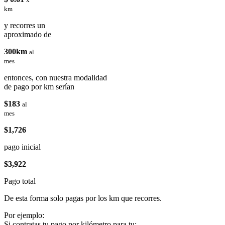
km
y recorres un
aproximado de
300km
al
mes
entonces, con nuestra modalidad
de pago por km serían
$183
al
mes
$1,726
pago inicial
$3,922
Pago total
De esta forma solo pagas por los km que recorres.
Por ejemplo:
Si contratas tu pago por kilómetro para tu: