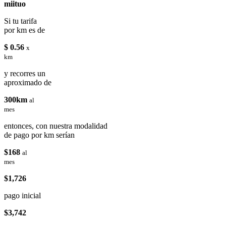
miituo
Si tu tarifa
por km es de
$ 0.56
x
km
y recorres un
aproximado de
300km
al
mes
entonces, con nuestra modalidad
de pago por km serían
$168
al
mes
$1,726
pago inicial
$3,742