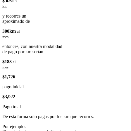
$ 0.61
x
km
y recorres un
aproximado de
300km
al
mes
entonces, con nuestra modalidad
de pago por km serían
$183
al
mes
$1,726
pago inicial
$3,922
Pago total
De esta forma solo pagas por los km que recorres.
Por ejemplo: