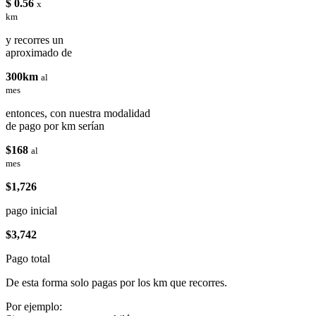
$ 0.56
x
km
y recorres un
aproximado de
300km
al
mes
entonces, con nuestra modalidad
de pago por km serían
$168
al
mes
$1,726
pago inicial
$3,742
Pago total
De esta forma solo pagas por los km que recorres.
Por ejemplo: