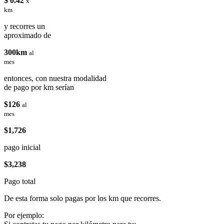
$ 0.42
x
km
y recorres un
aproximado de
300km
al
mes
entonces, con nuestra modalidad
de pago por km serían
$126
al
mes
$1,726
pago inicial
$3,238
Pago total
De esta forma solo pagas por los km que recorres.
Por ejemplo: