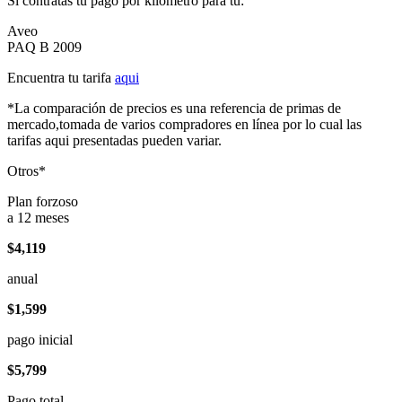
Si contratas tu pago por kilómetro para tu:
Aveo
PAQ B 2009
Encuentra tu tarifa
aqui
*La comparación de precios es una referencia de primas de
mercado,tomada de varios compradores en línea por lo cual las
tarifas aqui presentadas pueden variar.
Otros*
Plan forzoso
a 12 meses
$4,119
anual
$1,599
pago inicial
$5,799
Pago total