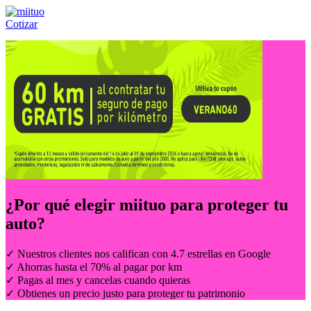
Cotizar
Llámanos al:
(55) 84-21-05-00
ó
800-953-00-59
¿Por qué elegir
miituo
para proteger tu
auto?
✓ Nuestros clientes nos califican con 4.7 estrellas en Google
✓ Ahorras hasta el 70% al pagar por km
✓ Pagas al mes y cancelas cuando quieras
✓ Obtienes un precio justo para proteger tu patrimonio