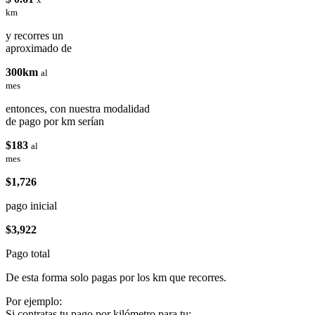
km
y recorres un
aproximado de
300km
al
mes
entonces, con nuestra modalidad
de pago por km serían
$183
al
mes
$1,726
pago inicial
$3,922
Pago total
De esta forma solo pagas por los km que recorres.
Por ejemplo:
Si contratas tu pago por kilómetro para tu: