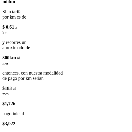
miituo
Si tu tarifa
por km es de
$ 0.61
x
km
y recorres un
aproximado de
300km
al
mes
entonces, con nuestra modalidad
de pago por km serían
$183
al
mes
$1,726
pago inicial
$3,922