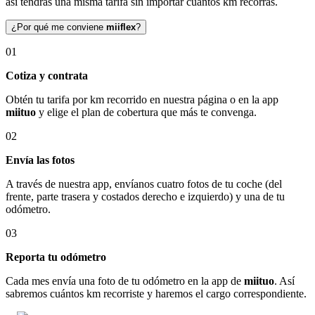
así tendrás una misma tarifa sin importar cuántos km recorras.
¿Por qué me conviene
miiflex
?
01
Cotiza y contrata
Obtén tu tarifa por km recorrido en nuestra página o en la app
miituo
y elige el plan de cobertura que más te convenga.
02
Envía las fotos
A través de nuestra app, envíanos cuatro fotos de tu coche (del
frente, parte trasera y costados derecho e izquierdo) y una de tu
odómetro.
03
Reporta tu odómetro
Cada mes envía una foto de tu odómetro en la app de
miituo
. Así
sabremos cuántos km recorriste y haremos el cargo correspondiente.