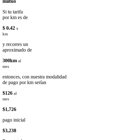
miituo
Si tu tarifa
por km es de
$ 0.42
x
km
y recorres un
aproximado de
300km
al
mes
entonces, con nuestra modalidad
de pago por km serían
$126
al
mes
$1,726
pago inicial
$3,238