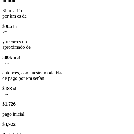
miituo
Si tu tarifa
por km es de
$ 0.61
x
km
y recorres un
aproximado de
300km
al
mes
entonces, con nuestra modalidad
de pago por km serían
$183
al
mes
$1,726
pago inicial
$3,922