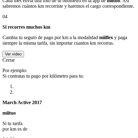
Cada mes envía una foto de tu odómetro en la app de
miituo
. Así
sabremos cuántos km recorriste y haremos el cargo correspondiente.
04
Si recorres muchos km
Cambia tu seguro de pago por km a la modalidad
miiflex
y paga
siempre la misma tarifa, sin importar cuantos km recorras.
Ver video
Cerrar
Por ejemplo:
Si contratas tu pago por kilómetro para tu:
March Active 2017
miituo
Si tu tarifa
por km es de