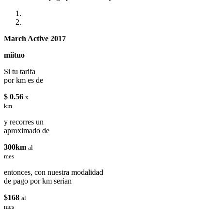
March Active 2017
miituo
Si tu tarifa
por km es de
$ 0.56
x
km
y recorres un
aproximado de
300km
al
mes
entonces, con nuestra modalidad
de pago por km serían
$168
al
mes