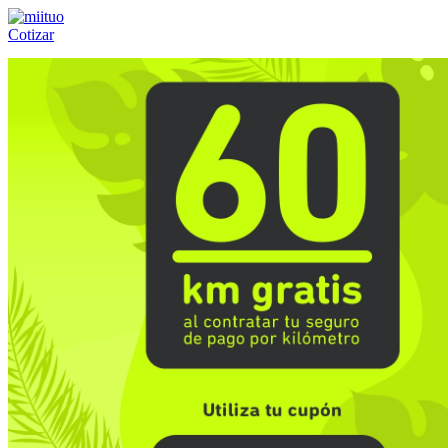
Cotizar
Llámanos al:
(55) 84-21-05-00
ó
800-953-00-59