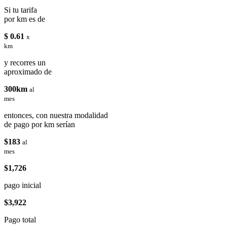
Si tu tarifa
por km es de
$ 0.61
x
km
y recorres un
aproximado de
300km
al
mes
entonces, con nuestra modalidad
de pago por km serían
$183
al
mes
$1,726
pago inicial
$3,922
Pago total