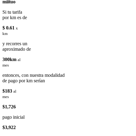
miituo
Si tu tarifa
por km es de
$ 0.61
x
km
y recorres un
aproximado de
300km
al
mes
entonces, con nuestra modalidad
de pago por km serían
$183
al
mes
$1,726
pago inicial
$3,922