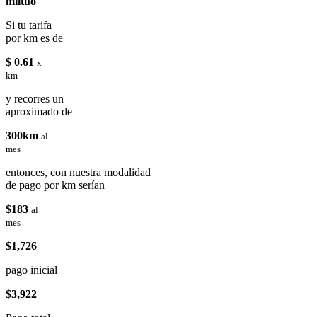
miituo
Si tu tarifa
por km es de
$ 0.61
x
km
y recorres un
aproximado de
300km
al
mes
entonces, con nuestra modalidad
de pago por km serían
$183
al
mes
$1,726
pago inicial
$3,922