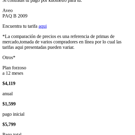
Si contratas tu pago por kilómetro para tu:
Aveo
PAQ B 2009
Encuentra tu tarifa
aqui
*La comparación de precios es una referencia de primas de
mercado,tomada de varios compradores en línea por lo cual las
tarifas aqui presentadas pueden variar.
Otros*
Plan forzoso
a 12 meses
$4,119
anual
$1,599
pago inicial
$5,799
Pago total