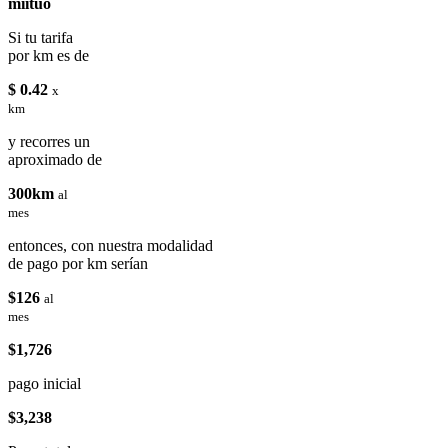
miituo
Si tu tarifa
por km es de
$ 0.42
x
km
y recorres un
aproximado de
300km
al
mes
entonces, con nuestra modalidad
de pago por km serían
$126
al
mes
$1,726
pago inicial
$3,238