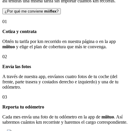
así tendrás una misma tarifa sin importar cuántos km recorras.
¿Por qué me conviene
miiflex
?
01
Cotiza y contrata
Obtén tu tarifa por km recorrido en nuestra página o en la app
miituo
y elige el plan de cobertura que más te convenga.
02
Envía las fotos
A través de nuestra app, envíanos cuatro fotos de tu coche (del
frente, parte trasera y costados derecho e izquierdo) y una de tu
odómetro.
03
Reporta tu odómetro
Cada mes envía una foto de tu odómetro en la app de
miituo
. Así
sabremos cuántos km recorriste y haremos el cargo correspondiente.