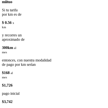
miituo
Si tu tarifa
por km es de
$ 0.56
x
km
y recorres un
aproximado de
300km
al
mes
entonces, con nuestra modalidad
de pago por km serían
$168
al
mes
$1,726
pago inicial
$3,742