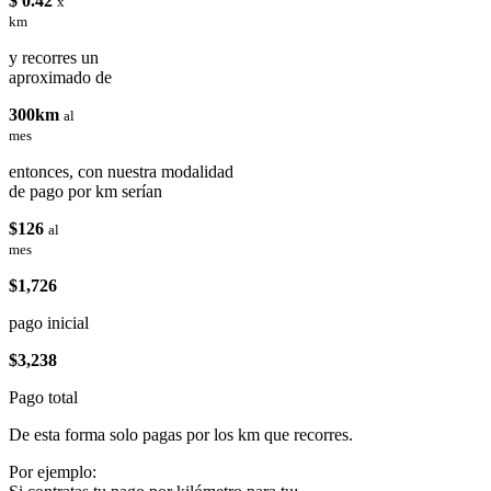
$ 0.42
x
km
y recorres un
aproximado de
300km
al
mes
entonces, con nuestra modalidad
de pago por km serían
$126
al
mes
$1,726
pago inicial
$3,238
Pago total
De esta forma solo pagas por los km que recorres.
Por ejemplo: