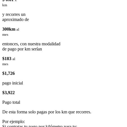
km
y recorres un
aproximado de
300km
al
mes
entonces, con nuestra modalidad
de pago por km serían
$183
al
mes
$1,726
pago inicial
$3,922
Pago total
De esta forma solo pagas por los km que recorres.
Por ejemplo:
Si contratas tu pago por kilómetro para tu: