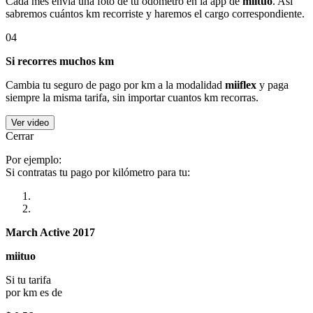
Cada mes envía una foto de tu odómetro en la app de
miituo
. Así
sabremos cuántos km recorriste y haremos el cargo correspondiente.
04
Si recorres muchos km
Cambia tu seguro de pago por km a la modalidad
miiflex
y paga
siempre la misma tarifa, sin importar cuantos km recorras.
Ver video
Cerrar
Por ejemplo:
Si contratas tu pago por kilómetro para tu:
March Active 2017
miituo
Si tu tarifa
por km es de