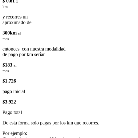
$ 0.61
x
km
y recorres un
aproximado de
300km
al
mes
entonces, con nuestra modalidad
de pago por km serían
$183
al
mes
$1,726
pago inicial
$3,922
Pago total
De esta forma solo pagas por los km que recorres.
Por ejemplo: