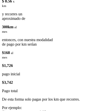
$ 0.56
x
km
y recorres un
aproximado de
300km
al
mes
entonces, con nuestra modalidad
de pago por km serían
$168
al
mes
$1,726
pago inicial
$3,742
Pago total
De esta forma solo pagas por los km que recorres.
Por ejemplo: