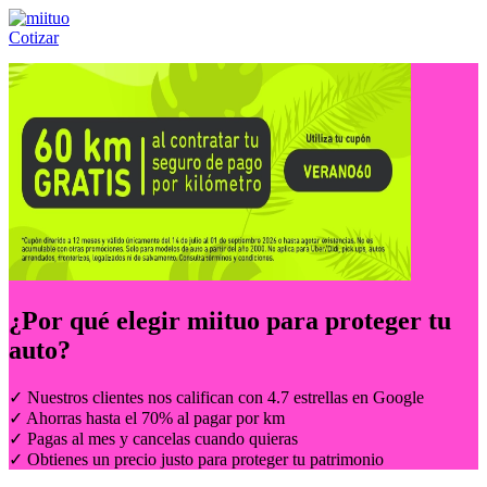
Cotizar
Llámanos al:
(55) 84-21-05-00
ó
800-953-00-59
¿Por qué elegir
miituo
para proteger tu
auto?
✓ Nuestros clientes nos califican con 4.7 estrellas en Google
✓ Ahorras hasta el 70% al pagar por km
✓ Pagas al mes y cancelas cuando quieras
✓ Obtienes un precio justo para proteger tu patrimonio