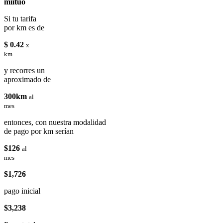
miituo
Si tu tarifa
por km es de
$ 0.42
x
km
y recorres un
aproximado de
300km
al
mes
entonces, con nuestra modalidad
de pago por km serían
$126
al
mes
$1,726
pago inicial
$3,238