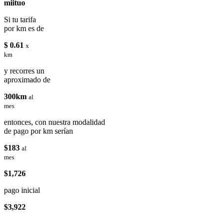
miituo
Si tu tarifa
por km es de
$ 0.61
x
km
y recorres un
aproximado de
300km
al
mes
entonces, con nuestra modalidad
de pago por km serían
$183
al
mes
$1,726
pago inicial
$3,922