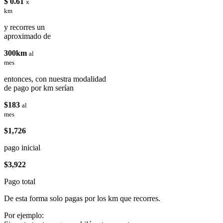
$ 0.61
x
km
y recorres un
aproximado de
300km
al
mes
entonces, con nuestra modalidad
de pago por km serían
$183
al
mes
$1,726
pago inicial
$3,922
Pago total
De esta forma solo pagas por los km que recorres.
Por ejemplo: