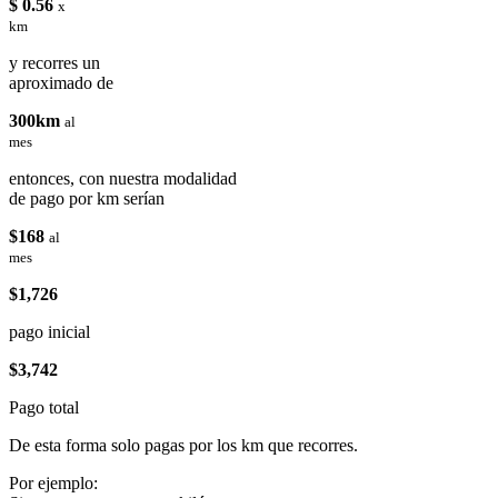
$ 0.56
x
km
y recorres un
aproximado de
300km
al
mes
entonces, con nuestra modalidad
de pago por km serían
$168
al
mes
$1,726
pago inicial
$3,742
Pago total
De esta forma solo pagas por los km que recorres.
Por ejemplo: