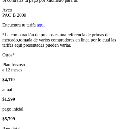
Si contratas tu pago por kilómetro para tu:
Aveo
PAQ B 2009
Encuentra tu tarifa
aqui
*La comparación de precios es una referencia de primas de
mercado,tomada de varios compradores en línea por lo cual las
tarifas aqui presentadas pueden variar.
Otros*
Plan forzoso
a 12 meses
$4,119
anual
$1,599
pago inicial
$5,799
Pago total