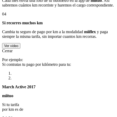
Cada mes envía una foto de tu odómetro en la app de
miituo
. Así
sabremos cuántos km recorriste y haremos el cargo correspondiente.
04
Si recorres muchos km
Cambia tu seguro de pago por km a la modalidad
miiflex
y paga
siempre la misma tarifa, sin importar cuantos km recorras.
Ver video
Cerrar
Por ejemplo:
Si contratas tu pago por kilómetro para tu:
March Active 2017
miituo
Si tu tarifa
por km es de