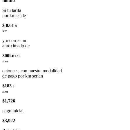
miituo
Si tu tarifa
por km es de
$ 0.61
x
km
y recorres un
aproximado de
300km
al
mes
entonces, con nuestra modalidad
de pago por km serían
$183
al
mes
$1,726
pago inicial
$3,922