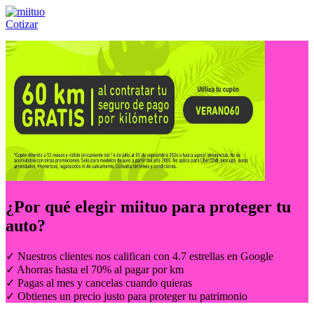
Cotizar
Llámanos al:
(55) 84-21-05-00
ó
800-953-00-59
¿Por qué elegir
miituo
para proteger tu
auto?
✓ Nuestros clientes nos califican con 4.7 estrellas en Google
✓ Ahorras hasta el 70% al pagar por km
✓ Pagas al mes y cancelas cuando quieras
✓ Obtienes un precio justo para proteger tu patrimonio