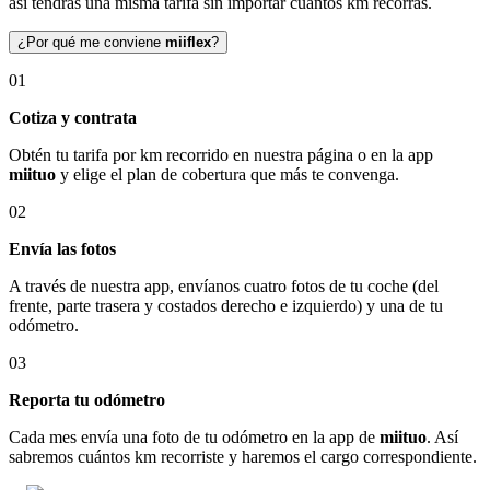
así tendrás una misma tarifa sin importar cuántos km recorras.
¿Por qué me conviene
miiflex
?
01
Cotiza y contrata
Obtén tu tarifa por km recorrido en nuestra página o en la app
miituo
y elige el plan de cobertura que más te convenga.
02
Envía las fotos
A través de nuestra app, envíanos cuatro fotos de tu coche (del
frente, parte trasera y costados derecho e izquierdo) y una de tu
odómetro.
03
Reporta tu odómetro
Cada mes envía una foto de tu odómetro en la app de
miituo
. Así
sabremos cuántos km recorriste y haremos el cargo correspondiente.