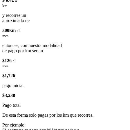
$ 0.42
x
km
y recorres un
aproximado de
300km
al
mes
entonces, con nuestra modalidad
de pago por km serían
$126
al
mes
$1,726
pago inicial
$3,238
Pago total
De esta forma solo pagas por los km que recorres.
Por ejemplo: