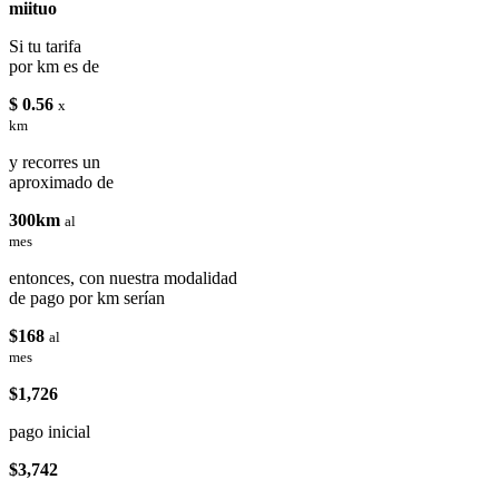
miituo
Si tu tarifa
por km es de
$ 0.56
x
km
y recorres un
aproximado de
300km
al
mes
entonces, con nuestra modalidad
de pago por km serían
$168
al
mes
$1,726
pago inicial
$3,742