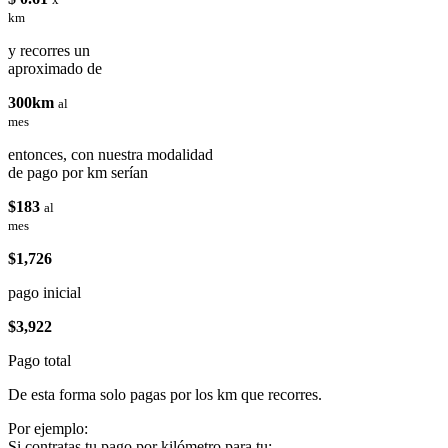
km
y recorres un
aproximado de
300km
al
mes
entonces, con nuestra modalidad
de pago por km serían
$183
al
mes
$1,726
pago inicial
$3,922
Pago total
De esta forma solo pagas por los km que recorres.
Por ejemplo:
Si contratas tu pago por kilómetro para tu: